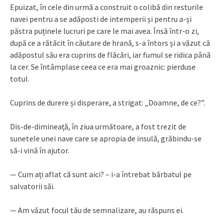
Epuizat, în cele din urmă a construit o colibă din resturile
navei pentru a se adăposti de intemperii și pentru a-și
păstra puținele lucruri pe care le mai avea. Însă într-o zi,
după ce a rătăcit în căutare de hrană, s-a întors și a văzut că
adăpostul său era cuprins de flăcări, iar fumul se ridica până
la cer. Se întâmplase ceea ce era mai groaznic: pierduse
totul.
Cuprins de durere și disperare, a strigat: „Doamne, de ce?”.
Dis-de-dimineață, în ziua următoare, a fost trezit de
sunetele unei nave care se apropia de insulă, grăbindu-se
să-i vină în ajutor.
— Cum ați aflat că sunt aici? – i-a întrebat bărbatul pe
salvatorii săi.
— Am văzut focul tău de semnalizare, au răspuns ei.