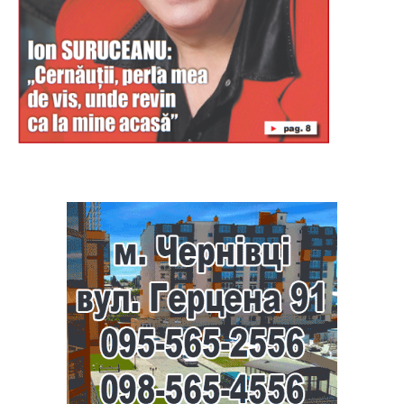
Буковина