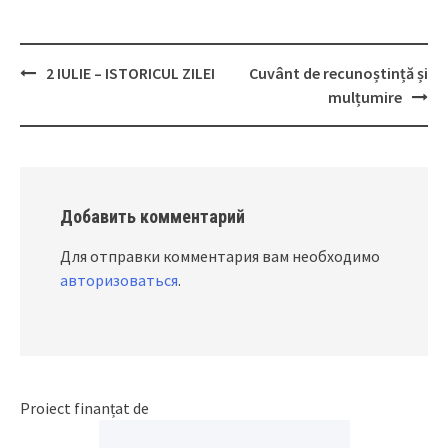
2 IULIE – ISTORICUL ZILEI
Cuvânt de recunoștință și
Post
mulțumire
navigation
Добавить комментарий
Для отправки комментария вам необходимо
авторизоваться
.
Proiect finanțat de