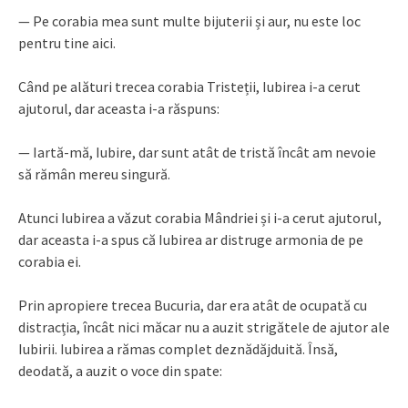
— Pe corabia mea sunt multe bijuterii și aur, nu este loc
pentru tine aici.
Când pe alături trecea corabia Tristeții, Iubirea i-a cerut
ajutorul, dar aceasta i-a răspuns:
— Iartă-mă, Iubire, dar sunt atât de tristă încât am nevoie
să rămân mereu singură.
Atunci Iubirea a văzut corabia Mândriei și i-a cerut ajutorul,
dar aceasta i-a spus că Iubirea ar distruge armonia de pe
corabia ei.
Prin apropiere trecea Bucuria, dar era atât de ocupată cu
distracția, încât nici măcar nu a auzit strigătele de ajutor ale
Iubirii. Iubirea a rămas complet deznădăjduită. Însă,
deodată, a auzit o voce din spate: