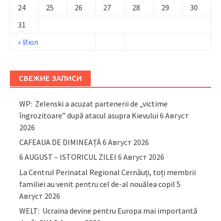
24
25
26
27
28
29
30
31
« Июл
СВЕЖИЕ ЗАПИСИ
WP: Zelenski a acuzat partenerii de „victime
îngrozitoare” după atacul asupra Kievului
6 Август
2026
CAFEAUA DE DIMINEAȚĂ
6 Август 2026
6 AUGUST – ISTORICUL ZILEI
6 Август 2026
La Centrul Perinatal Regional Cernăuți, toți membrii
familiei au venit pentru cel de-al nouălea copil
5
Август 2026
WELT: Ucraina devine pentru Europa mai importantă