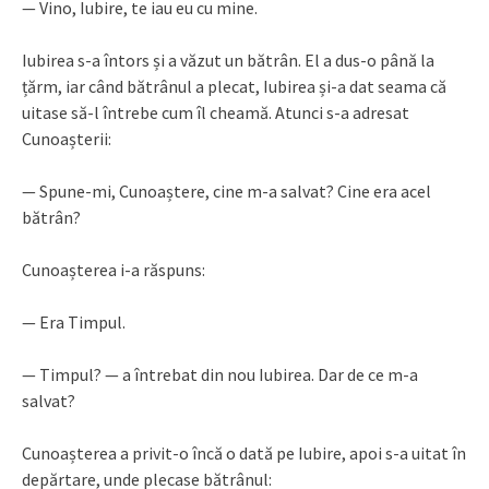
— Vino, Iubire, te iau eu cu mine.
Iubirea s-a întors și a văzut un bătrân. El a dus-o până la
țărm, iar când bătrânul a plecat, Iubirea și-a dat seama că
uitase să-l întrebe cum îl cheamă. Atunci s-a adresat
Cunoașterii:
— Spune-mi, Cunoaștere, cine m-a salvat? Cine era acel
bătrân?
Cunoașterea i-a răspuns:
— Era Timpul.
— Timpul? — a întrebat din nou Iubirea. Dar de ce m-a
salvat?
Cunoașterea a privit-o încă o dată pe Iubire, apoi s-a uitat în
depărtare, unde plecase bătrânul: