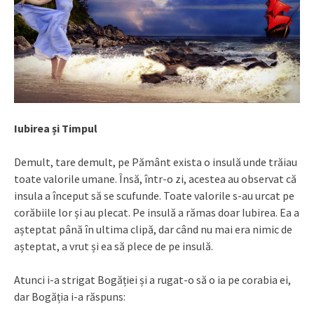
Iubirea și Timpul
Demult, tare demult, pe Pământ exista o insulă unde trăiau
toate valorile umane. Însă, într-o zi, acestea au observat că
insula a început să se scufunde. Toate valorile s-au urcat pe
corăbiile lor și au plecat. Pe insulă a rămas doar Iubirea. Ea a
așteptat până în ultima clipă, dar când nu mai era nimic de
așteptat, a vrut și ea să plece de pe insulă.
Atunci i-a strigat Bogăției și a rugat-o să o ia pe corabia ei,
dar Bogăția i-a răspuns: