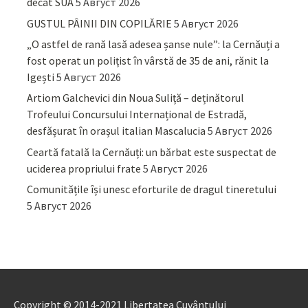
decât SUA
5 Август 2026
GUSTUL PÂINII DIN COPILĂRIE
5 Август 2026
„O astfel de rană lasă adesea șanse nule”: la Cernăuți a
fost operat un polițist în vârstă de 35 de ani, rănit la
Igești
5 Август 2026
Artiom Galchevici din Noua Suliță – deținătorul
Trofeului Concursului Internațional de Estradă,
desfășurat în orașul italian Mascalucia
5 Август 2026
Ceartă fatală la Cernăuți: un bărbat este suspectat de
uciderea propriului frate
5 Август 2026
Comunitățile își unesc eforturile de dragul tineretului
5 Август 2026
Copyright © 2014-2021 Libertatea Cuvântului