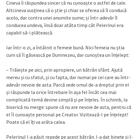
Cineva îi răspundea sincer că nu cunoaște o astfel de cale.
Altcineva susținea că o știe și chiar se oferea să îl conducă
acolo, dar contra unei anumite sume; și într-adevăr îl
conducea undeva, însă doar atâta timp cât Pelerinul era
capabil să-i plătească.
Iar într-o zi, a întâlnit o femeie bună. Nici femeia nu știa
cum să Îl găsească pe Dumnezeu, dar cunoștea un înțelept:
– Trăiește pe aici, prin apropiere, un bătrân sfânt. Ajută
mereu și cu sfatul, și cu fapta, dar numai pe cei care au într-
adevăr nevoie de asta. Parcă vede omul de-a dreptul prin el
și răspunde la orice întrebare în așa fel încât cea mai
complicată temă devine simplă și pe înțeles. În schimb, la
biserică nu merge: spune că nu are nevoie de asta, pentru că
el Îl cunoaște personal pe Creator. Vizitează-l pe înțelept!
Poate că el îți va arăta calea.
Pelerinul l-a găsit repede pe acest bătrân. I-a dat binețe și l-