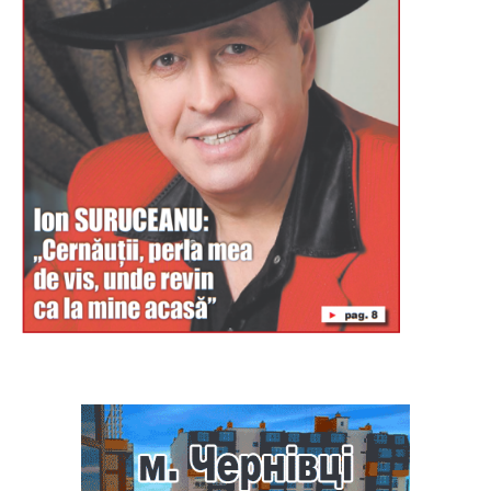
Буковина