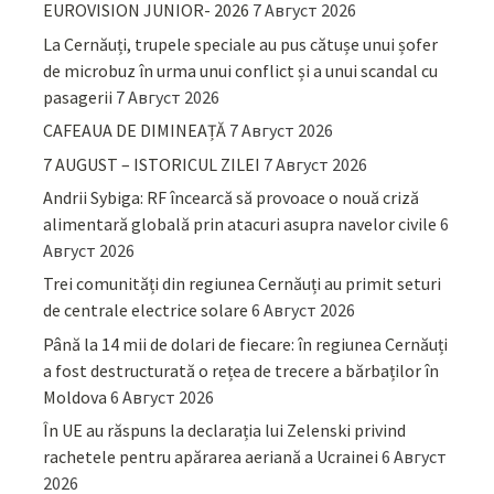
EUROVISION JUNIOR- 2026
7 Август 2026
La Cernăuți, trupele speciale au pus cătușe unui șofer
de microbuz în urma unui conflict și a unui scandal cu
pasagerii
7 Август 2026
CAFEAUA DE DIMINEAȚĂ
7 Август 2026
7 AUGUST – ISTORICUL ZILEI
7 Август 2026
Andrii Sybiga: RF încearcă să provoace o nouă criză
alimentară globală prin atacuri asupra navelor civile
6
Август 2026
Trei comunități din regiunea Cernăuți au primit seturi
de centrale electrice solare
6 Август 2026
Până la 14 mii de dolari de fiecare: în regiunea Cernăuți
a fost destructurată o rețea de trecere a bărbaților în
Moldova
6 Август 2026
În UE au răspuns la declarația lui Zelenski privind
rachetele pentru apărarea aeriană a Ucrainei
6 Август
2026