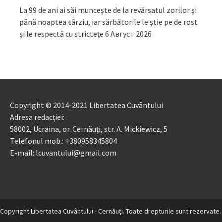
La 99 de ani ai săi muncește de la revărsatul zorilor și
până noaptea târziu, iar sărbătorile le știe pe de rost
și le respectă cu strictețe
6 Август 2026
Copyright © 2014-2021 Libertatea Cuvântului
Adresa redacției:
58002, Ucraina, or. Cernăuți, str. A. Mickiewicz, 5
Telefonul mob.: +380958345804
E-mail: lcuvantului@gmail.com
Copyright Libertatea Cuvântului - Cernăuţi. Toate drepturile sunt rezervate.