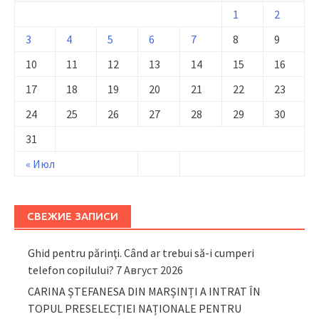
1
2
3
4
5
6
7
8
9
10
11
12
13
14
15
16
17
18
19
20
21
22
23
24
25
26
27
28
29
30
31
« Июл
СВЕЖИЕ ЗАПИСИ
Ghid pentru părinţi. Când ar trebui să-i cumperi
telefon copilului?
7 Август 2026
CARINA ȘTEFANESA DIN MARȘINȚI A INTRAT ÎN
TOPUL PRESELECȚIEI NAȚIONALE PENTRU