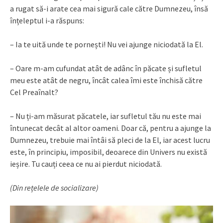
a rugat să-i arate cea mai sigură cale către Dumnezeu, însă
înțeleptul i-a răspuns:
– Ia te uită unde te pornești! Nu vei ajunge niciodată la El.
– Oare m-am cufundat atât de adânc în păcate și sufletul
meu este atât de negru, încât calea îmi este închisă către
Cel Preaînalt?
– Nu ți-am măsurat păcatele, iar sufletul tău nu este mai
întunecat decât al altor oameni. Doar că, pentru a ajunge la
Dumnezeu, trebuie mai întâi să pleci de la El, iar acest lucru
este, în principiu, imposibil, deoarece din Univers nu există
ieșire. Tu cauți ceea ce nu ai pierdut niciodată.
(Din rețelele de socializare)