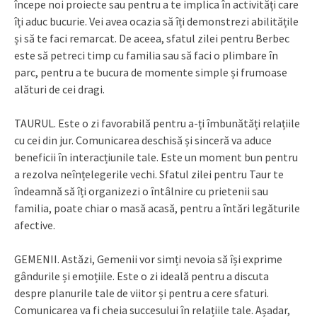
începe noi proiecte sau pentru a te implica în activități care
îți aduc bucurie. Vei avea ocazia să îți demonstrezi abilitățile
și să te faci remarcat. De aceea, sfatul zilei pentru Berbec
este să petreci timp cu familia sau să faci o plimbare în
parc, pentru a te bucura de momente simple și frumoase
alături de cei dragi.
TAURUL. Este o zi favorabilă pentru a-ți îmbunătăți relațiile
cu cei din jur. Comunicarea deschisă și sinceră va aduce
beneficii în interacțiunile tale. Este un moment bun pentru
a rezolva neînțelegerile vechi. Sfatul zilei pentru Taur te
îndeamnă să îți organizezi o întâlnire cu prietenii sau
familia, poate chiar o masă acasă, pentru a întări legăturile
afective.
GEMENII. Astăzi, Gemenii vor simți nevoia să își exprime
gândurile și emoțiile. Este o zi ideală pentru a discuta
despre planurile tale de viitor și pentru a cere sfaturi.
Comunicarea va fi cheia succesului în relațiile tale. Așadar,