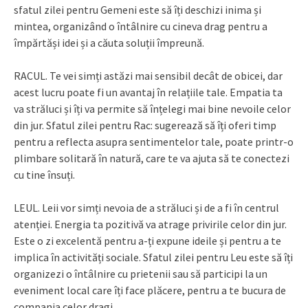
sfatul zilei pentru Gemeni este să îți deschizi inima și
mintea, organizând o întâlnire cu cineva drag pentru a
împărtăși idei și a căuta soluții împreună.
RACUL. Te vei simți astăzi mai sensibil decât de obicei, dar
acest lucru poate fi un avantaj în relațiile tale. Empatia ta
va străluci și îți va permite să înțelegi mai bine nevoile celor
din jur. Sfatul zilei pentru Rac: sugerează să îți oferi timp
pentru a reflecta asupra sentimentelor tale, poate printr-o
plimbare solitară în natură, care te va ajuta să te conectezi
cu tine însuți.
LEUL. Leii vor simți nevoia de a străluci și de a fi în centrul
atenției. Energia ta pozitivă va atrage privirile celor din jur.
Este o zi excelentă pentru a-ți expune ideile și pentru a te
implica în activități sociale. Sfatul zilei pentru Leu este să îți
organizezi o întâlnire cu prietenii sau să participi la un
eveniment local care îți face plăcere, pentru a te bucura de
compania celor dragi.