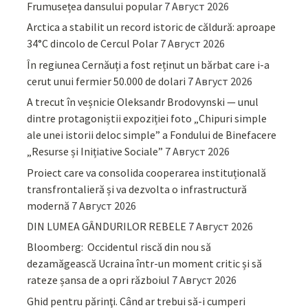
Frumusețea dansului popular
7 Август 2026
Arctica a stabilit un record istoric de căldură: aproape
34°C dincolo de Cercul Polar
7 Август 2026
În regiunea Cernăuți a fost reținut un bărbat care i-a
cerut unui fermier 50.000 de dolari
7 Август 2026
A trecut în veșnicie Oleksandr Brodovynski — unul
dintre protagoniștii expoziției foto „Chipuri simple
ale unei istorii deloc simple” a Fondului de Binefacere
„Resurse și Inițiative Sociale”
7 Август 2026
Proiect care va consolida cooperarea instituțională
transfrontalieră și va dezvolta o infrastructură
modernă
7 Август 2026
DIN LUMEA GÂNDURILOR REBELE
7 Август 2026
Bloomberg: Occidentul riscă din nou să
dezamăgească Ucraina într-un moment critic și să
rateze șansa de a opri războiul
7 Август 2026
Ghid pentru părinţi. Când ar trebui să-i cumperi