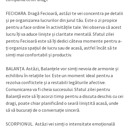
FECIOARA. Dragă Fecioară, astăzi te vei concentra pe detalii
și pe organizarea lucrurilor din jurul tău. Este o zi propice
pentru a face ordine în activitățile tale. Vei observa că acest
lucru îți va aduce liniște și claritate mentală. Sfatul zilei
pentru Fecioară este să îți dedici câteva momente pentru a-
ți organiza spațiul de lucru sau de acasă, astfel încât să te
simți mai confortabil și productiv.
BALANȚA. Astăzi, Balanțele vor simți nevoia de armonie și
echilibru în relațiile lor. Este un moment ideal pentru a
rezolva conflictele și a restabili legăturile afective.
Comunicarea va fi cheia succesului. Sfatul zilei pentru
Balanță este să îți acorzi timp pentru a discuta deschis cu cei
dragi, poate chiar planificând o seară liniștită acasă, unde
să vă bucurați de o conversație sinceră.
SCORPIONUL. Astăzi vei simți o intensitate emoțională