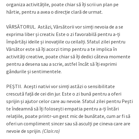
organiza activitățile, poate chiar să îți scrii un plan pe
hârtie, pentru a avea o direcție clară de urmat.
VĂRSĂTORUL. Astăzi, Vărsătorii vor simți nevoia de a se
exprima liber și creativ. Este o zi favorabilă pentru a-ți
împărtăși ideile și inovațiile cu ceilalți. Sfatul zilei pentru
Vărsător este să îți acorzi timp pentru a te implica în
activități creative, poate chiar să îți dedici câteva momente
pentru a desena sau a scrie, astfel încât să îți exprimi
gândurile și sentimentele.
PEȘTII. Aceşti nativi vor simți astăzi o sensibilitate
crescută față de cei din jur. Este o zi bună pentru a oferi
sprijin și ajutor celor care au nevoie. Sfatul zilei pentru Pești
te îndeamnă să îți folosești empatia pentru a-ți întări
relațiile, poate printr-un gest mic de bunătate, cum ar fi să
oferi un compliment sincer sau să asculți pe cineva care are
nevoie de sprijin.
(Clair.ro)