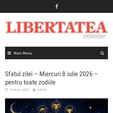
Skip
to
content
Main Menu
Sfatul zilei – Miercuri 8 iulie 2026 –
pentru toate zodiile
8 Июль 2026
admin