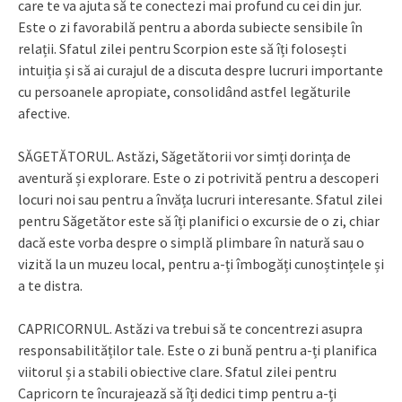
care te va ajuta să te conectezi mai profund cu cei din jur.
Este o zi favorabilă pentru a aborda subiecte sensibile în
relații. Sfatul zilei pentru Scorpion este să îți folosești
intuiția și să ai curajul de a discuta despre lucruri importante
cu persoanele apropiate, consolidând astfel legăturile
afective.
SĂGETĂTORUL. Astăzi, Săgetătorii vor simți dorința de
aventură și explorare. Este o zi potrivită pentru a descoperi
locuri noi sau pentru a învăța lucruri interesante. Sfatul zilei
pentru Săgetător este să îți planifici o excursie de o zi, chiar
dacă este vorba despre o simplă plimbare în natură sau o
vizită la un muzeu local, pentru a-ți îmbogăți cunoștințele și
a te distra.
CAPRICORNUL. Astăzi va trebui să te concentrezi asupra
responsabilităților tale. Este o zi bună pentru a-ți planifica
viitorul și a stabili obiective clare. Sfatul zilei pentru
Capricorn te încurajează să îți dedici timp pentru a-ți