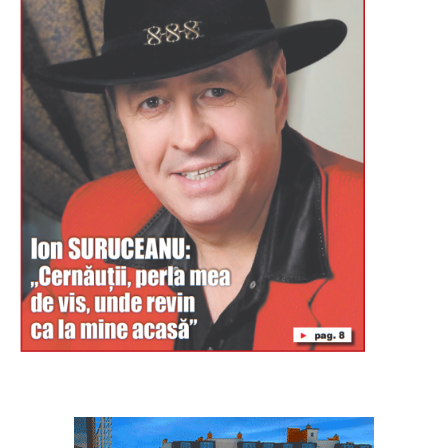
Буковина