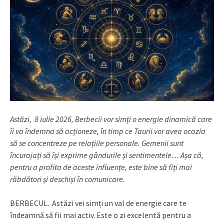
Astăzi, 8 iulie 2026, Berbecii vor simți o energie dinamică care
îi va îndemna să acționeze, în timp ce Taurii vor avea ocazia
să se concentreze pe relațiile personale. Gemenii sunt
încurajați să își exprime gândurile și sentimentele… Așa că,
pentru a profita de aceste influențe, este bine să fiți mai
răbdători și deschiși în comunicare.
BERBECUL. Astăzi vei simți un val de energie care te
îndeamnă să fii mai activ. Este o zi excelentă pentru a