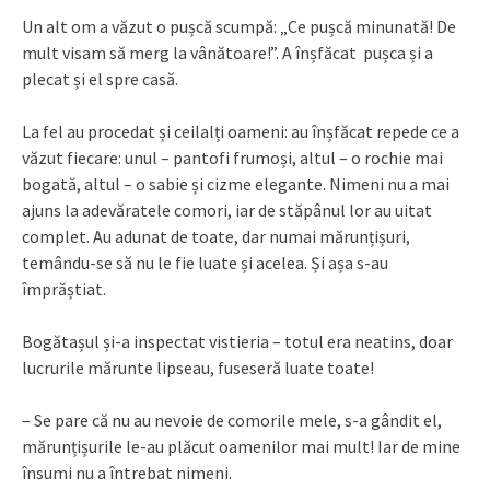
Un alt om a văzut o pușcă scumpă: „Ce pușcă minunată! De
mult visam să merg la vânătoare!”. A înșfăcat pușca și a
plecat și el spre casă.
La fel au procedat și ceilalți oameni: au înșfăcat repede ce a
văzut fiecare: unul – pantofi frumoși, altul – o rochie mai
bogată, altul – o sabie și cizme elegante. Nimeni nu a mai
ajuns la adevăratele comori, iar de stăpânul lor au uitat
complet. Au adunat de toate, dar numai mărunțișuri,
temându-se să nu le fie luate și acelea. Și așa s-au
împrăștiat.
Bogătașul și-a inspectat vistieria – totul era neatins, doar
lucrurile mărunte lipseau, fuseseră luate toate!
– Se pare că nu au nevoie de comorile mele, s-a gândit el,
mărunțișurile le-au plăcut oamenilor mai mult! Iar de mine
însumi nu a întrebat nimeni.