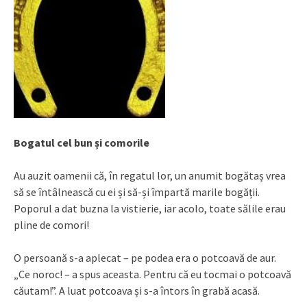
Bogatul cel bun și comorile
Au auzit oamenii că, în regatul lor, un anumit bogătaș vrea
să se întâlnească cu ei și să-și împartă marile bogății.
Poporul a dat buzna la vistierie, iar acolo, toate sălile erau
pline de comori!
O persoană s-a aplecat – pe podea era o potcoavă de aur.
„Ce noroc! – a spus aceasta. Pentru că eu tocmai o potcoavă
căutam!”. A luat potcoava și s-a întors în grabă acasă.