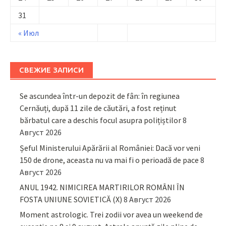
31
« Июл
СВЕЖИЕ ЗАПИСИ
Se ascundea într-un depozit de fân: în regiunea
Cernăuți, după 11 zile de căutări, a fost reținut
bărbatul care a deschis focul asupra polițiștilor
8
Август 2026
Șeful Ministerului Apărării al României: Dacă vor veni
150 de drone, aceasta nu va mai fi o perioadă de pace
8
Август 2026
ANUL 1942. NIMICIREA MARTIRILOR ROMÂNI ÎN
FOSTA UNIUNE SOVIETICĂ (X)
8 Август 2026
Moment astrologic. Trei zodii vor avea un weekend de