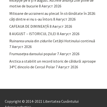
excepție pe 8 și 9 august. Astrele anunță zile pline de
motive de bucurie
8 Август 2026
Milioane de ucraineni au plecat în străinătate în 2026:
câți dintre ei nu s-au întors
8 Август 2026
CAFEAUA DE DIMINEAȚĂ
8 Август 2026
8 AUGUST – ISTORICUL ZILEI
8 Август 2026
Ruinarea unuia din zidurile Cetății Hotinului continuă
7 Август 2026
Frumusețea dansului popular
7 Август 2026
Arctica a stabilit un record istoric de căldură: aproape
34°C dincolo de Cercul Polar
7 Август 2026
Copyright © 2014-2021 Libertatea Cuvântului
Adresa redacției: