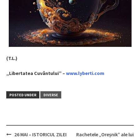
(T.L.)
„Libertatea Cuvântului” –
www.lyberti.com
POSTED UNDER
DIVERSE
26 MAI – ISTORICUL ZILEI
Rachetele „Oreșnik” ale lui