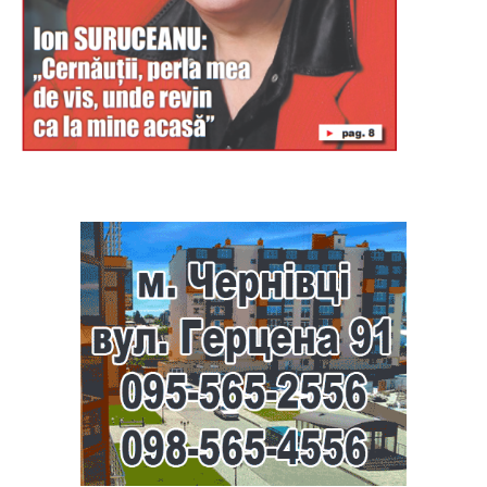
Буковина