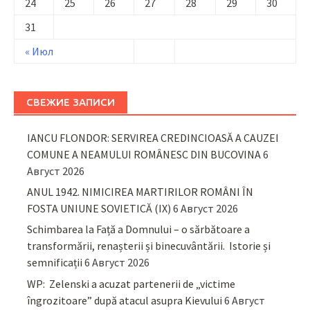
24
25
26
27
28
29
30
31
« Июл
СВЕЖИЕ ЗАПИСИ
IANCU FLONDOR: SERVIREA CREDINCIOASĂ A CAUZEI
COMUNE A NEAMULUI ROMÂNESC DIN BUCOVINA
6
Август 2026
ANUL 1942. NIMICIREA MARTIRILOR ROMÂNI ÎN
FOSTA UNIUNE SOVIETICĂ (IX)
6 Август 2026
Schimbarea la Față a Domnului – o sărbătoare a
transformării, renașterii și binecuvântării. Istorie și
semnificații
6 Август 2026
WP: Zelenski a acuzat partenerii de „victime
îngrozitoare” după atacul asupra Kievului
6 Август