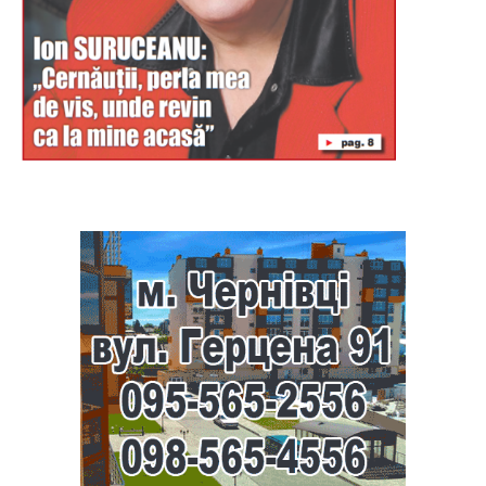
Буковина