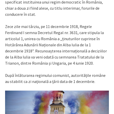
specificat instituirea unui regim democratic în România,
chiar a doua zi fiind alese, cu titlu interimar, forurile de
conducere în stat.
Zece zile mai târziu, pe 11 decembrie 1918, Regele
Ferdinand I semna Decretul Regal nr. 3631, care stipula la
articolul 1, unirea cu România a „ținuturilor cuprinse în
Hotărârea Adunării Naționale din Alba Iulia de la 1
decembrie 1918”. Recunoașterea internațională a deciziilor
de la Alba Iulia va veni odată cu semnarea Tratatului de la
Trianon, dintre România și Ungaria, pe 4 iunie 1920.
După înlăturarea regimului comunist, autorităţile române
au stabilit ca zi naţională a ţării data de 1 decembrie.