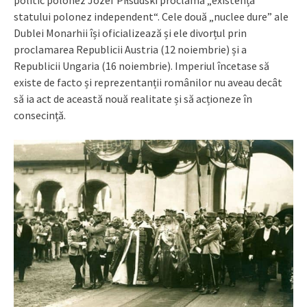
statului polonez independent“. Cele două „nuclee dure” ale
Dublei Monarhii își oficializează și ele divorțul prin
proclamarea Republicii Austria (12 noiembrie) și a
Republicii Ungaria (16 noiembrie). Imperiul încetase să
existe de facto și reprezentanții românilor nu aveau decât
să ia act de această nouă realitate și să acționeze în
consecință.