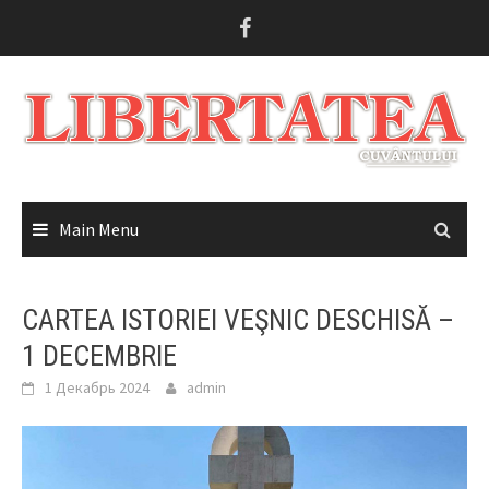
Skip
to
content
Main Menu
CARTEA ISTORIEI VEŞNIC DESCHISĂ –
1 DECEMBRIE
1 Декабрь 2024
admin