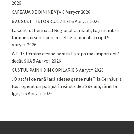
2026
CAFEAUA DE DIMINEAȚĂ
6 Август 2026
6 AUGUST – ISTORICUL ZILEI
6 Август 2026
La Centrul Perinatal Regional Cernăuți, toți membrii
familiei au venit pentru cel de-al nouălea copil
5
Август 2026
WELT: Ucraina devine pentru Europa mai importantă
decât SUA
5 Август 2026
GUSTUL PÂINII DIN COPILĂRIE
5 Август 2026
„O astfel de rană lasă adesea șanse nule”: la Cernăuți a
fost operat un polițist în vârstă de 35 de ani, rănit la
Igești
5 Август 2026