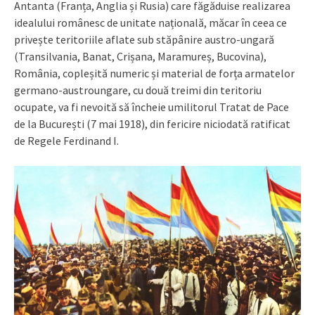
Antanta (Franța, Anglia și Rusia) care făgăduise realizarea
idealului românesc de unitate națională, măcar în ceea ce
privește teritoriile aflate sub stăpânire austro-ungară
(Transilvania, Banat, Crișana, Maramureș, Bucovina),
România, copleșită numeric și material de forța armatelor
germano-austroungare, cu două treimi din teritoriu
ocupate, va fi nevoită să încheie umilitorul Tratat de Pace
de la București (7 mai 1918), din fericire niciodată ratificat
de Regele Ferdinand I.