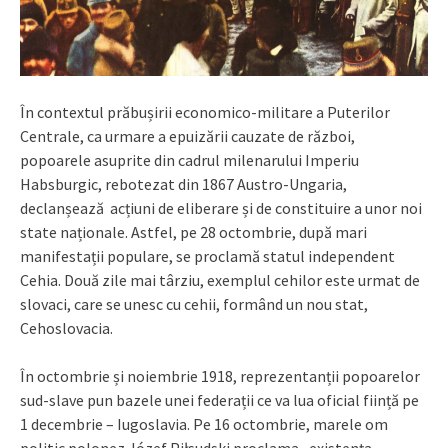
În contextul prăbușirii economico-militare a Puterilor
Centrale, ca urmare a epuizării cauzate de război,
popoarele asuprite din cadrul milenarului Imperiu
Habsburgic, rebotezat din 1867 Austro-Ungaria,
declanșează acțiuni de eliberare și de constituire a unor noi
state naționale. Astfel, pe 28 octombrie, după mari
manifestații populare, se proclamă statul independent
Cehia. Două zile mai târziu, exemplul cehilor este urmat de
slovaci, care se unesc cu cehii, formând un nou stat,
Cehoslovacia.
În octombrie și noiembrie 1918, reprezentanții popoarelor
sud-slave pun bazele unei federații ce va lua oficial ființă pe
1 decembrie – Iugoslavia. Pe 16 octombrie, marele om
politic polonez Józef Piłsudski proclama „existența