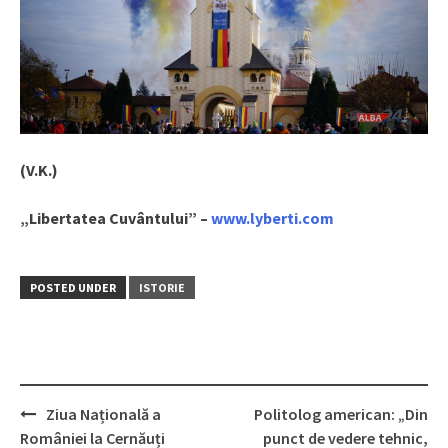
(V.K.)
„Libertatea Cuvântului” –
www.lyberti.com
POSTED UNDER
ISTORIE
Ziua Națională a
Politolog american: „Din
Post
României la Cernăuți
punct de vedere tehnic,