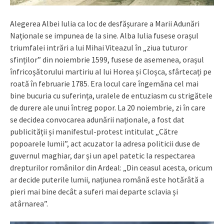
Alegerea Albei Iulia ca loc de desfășurare a Marii Adunări
Naționale se impunea de la sine. Alba Iulia fusese orașul
triumfalei intrări a lui Mihai Viteazul în „ziua tuturor
sfinților” din noiembrie 1599, fusese de asemenea, orașul
înfricoșătorului martiriu al lui Horea și Cloșca, sfârtecați pe
roată în februarie 1785. Era locul care îngemăna cel mai
bine bucuria cu suferința, uralele de entuziasm cu strigătele
de durere ale unui întreg popor. La 20 noiembrie, zi în care
se decidea convocarea adunării naționale, a fost dat
publicității și manifestul-protest intitulat „Către
popoarele lumii”, act acuzator la adresa politicii duse de
guvernul maghiar, dar și un apel patetic la respectarea
drepturilor românilor din Ardeal: „Din ceasul acesta, oricum
ar decide puterile lumii, națiunea română este hotărâtă a
pieri mai bine decât a suferi mai departe sclavia și
atârnarea”.