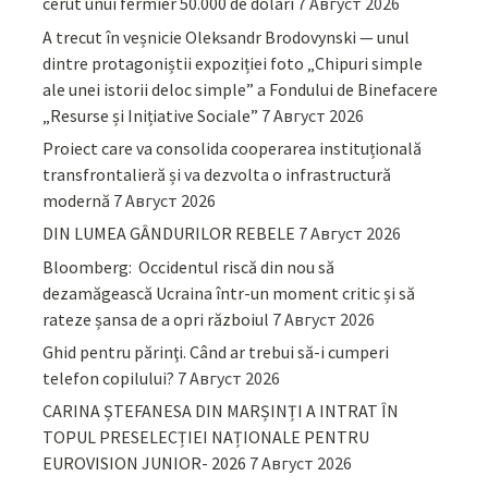
cerut unui fermier 50.000 de dolari
7 Август 2026
A trecut în veșnicie Oleksandr Brodovynski — unul
dintre protagoniștii expoziției foto „Chipuri simple
ale unei istorii deloc simple” a Fondului de Binefacere
„Resurse și Inițiative Sociale”
7 Август 2026
Proiect care va consolida cooperarea instituțională
transfrontalieră și va dezvolta o infrastructură
modernă
7 Август 2026
DIN LUMEA GÂNDURILOR REBELE
7 Август 2026
Bloomberg: Occidentul riscă din nou să
dezamăgească Ucraina într-un moment critic și să
rateze șansa de a opri războiul
7 Август 2026
Ghid pentru părinţi. Când ar trebui să-i cumperi
telefon copilului?
7 Август 2026
CARINA ȘTEFANESA DIN MARȘINȚI A INTRAT ÎN
TOPUL PRESELECȚIEI NAȚIONALE PENTRU
EUROVISION JUNIOR- 2026
7 Август 2026