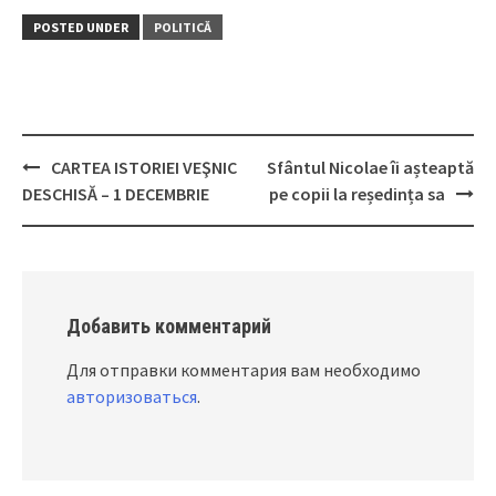
POSTED UNDER
POLITICĂ
CARTEA ISTORIEI VEŞNIC
Sfântul Nicolae îi așteaptă
Post
DESCHISĂ – 1 DECEMBRIE
pe copii la reședința sa
navigation
Добавить комментарий
Для отправки комментария вам необходимо
авторизоваться
.