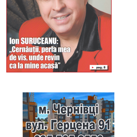
Буковина