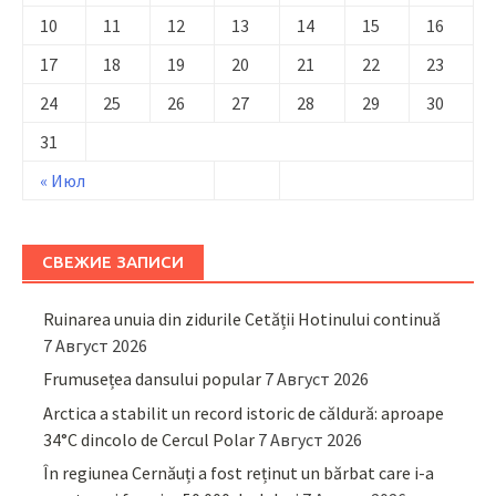
10
11
12
13
14
15
16
17
18
19
20
21
22
23
24
25
26
27
28
29
30
31
« Июл
СВЕЖИЕ ЗАПИСИ
Ruinarea unuia din zidurile Cetății Hotinului continuă
7 Август 2026
Frumusețea dansului popular
7 Август 2026
Arctica a stabilit un record istoric de căldură: aproape
34°C dincolo de Cercul Polar
7 Август 2026
În regiunea Cernăuți a fost reținut un bărbat care i-a