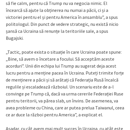
să fie calm, pentru că Trump nu va negocia nimic. El
încearcă să ajute la obținerea nu numai a păcii, ci și a
victoriei pentru el și pentru America în ansamblu”, a spus
politologul. Din punct de vedere strategic, nu există nicio
șansă ca Ucraina să renunțe la teritoriile sale, a spus
Bugajski.
„Tactic, poate exista o situație în care Ucraina poate spune:
„Bine, să avem o încetare a focului. Să acceptăm aceste
acorduri”. Unii din echipa lui Trump au sugerat deja acest
lucru pentru a menține pacea în Ucraina. Puteți trimite forțe
de menținere a păcii și să arătați că Federația Rusă încalcă
regulile și escaladează războiul. Un scenariu este de a-l
convinge pe Trump că, dacă va urma cererile Federației Ruse
pentru teritorii, va părea slab, un învins. De asemenea, va
avea probleme cu China, care ar putea prelua Taiwanul, ceea
ce ar duce la război pentru America”, a explicat el.
Așadar, cu cât avem mai mult succes în Ucraina, cu atât este