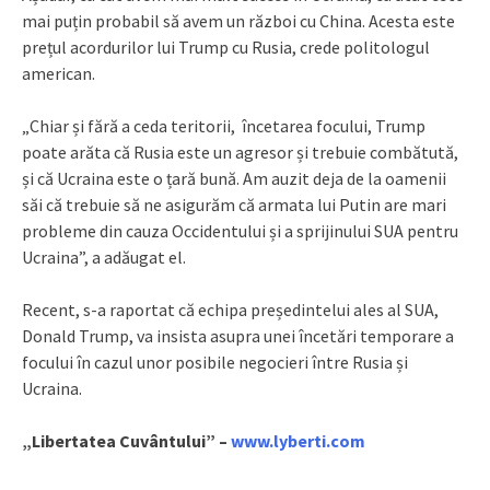
mai puțin probabil să avem un război cu China. Acesta este
prețul acordurilor lui Trump cu Rusia, crede politologul
american.
„Chiar și fără a ceda teritorii, încetarea focului, Trump
poate arăta că Rusia este un agresor și trebuie combătută,
și că Ucraina este o țară bună. Am auzit deja de la oamenii
săi că trebuie să ne asigurăm că armata lui Putin are mari
probleme din cauza Occidentului și a sprijinului SUA pentru
Ucraina”, a adăugat el.
Recent, s-a raportat că echipa președintelui ales al SUA,
Donald Trump, va insista asupra unei încetări temporare a
focului în cazul unor posibile negocieri între Rusia și
Ucraina.
„Libertatea Cuvântului” –
www.lyberti.com