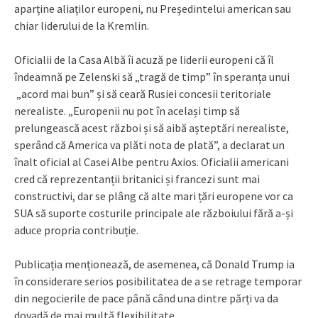
aparține aliaților europeni, nu Președintelui american sau
chiar liderului de la Kremlin.
Oficialii de la Casa Albă îi acuză pe liderii europeni că îl
îndeamnă pe Zelenski să „tragă de timp” în speranța unui
„acord mai bun” și să ceară Rusiei concesii teritoriale
nerealiste. „Europenii nu pot în același timp să
prelungească acest război și să aibă așteptări nerealiste,
sperând că America va plăti nota de plată”, a declarat un
înalt oficial al Casei Albe pentru Axios. Oficialii americani
cred că reprezentanții britanici și francezi sunt mai
constructivi, dar se plâng că alte mari țări europene vor ca
SUA să suporte costurile principale ale războiului fără a-și
aduce propria contribuție.
Publicația menționează, de asemenea, că Donald Trump ia
în considerare serios posibilitatea de a se retrage temporar
din negocierile de pace până când una dintre părți va da
dovadă de mai multă flexibilitate.