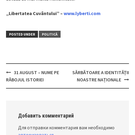
„Libertatea Cuvântului” –
www.lyberti.com
POSTED UNDER
POLITICĂ
31 AUGUST – NUME PE
SĂRBĂTOARE A IDENTITĂȚII
Post
RĂBOJUL ISTORIEI
NOASTRE NAȚIONALE
navigation
Добавить комментарий
Для отправки комментария вам необходимо
авторизоваться
.