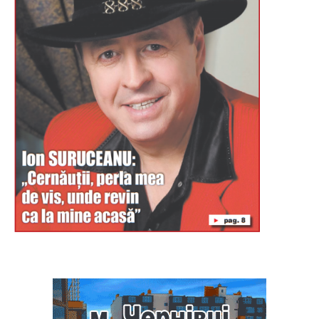
Буковина