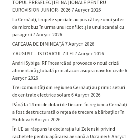
TOPUL PRESELECȚIEI NAȚIONALE PENTRU
EUROVISION JUNIOR- 2026
7 Август 2026
La Cernăuți, trupele speciale au pus cătușe unui șofer
de microbuz în urma unui conflict și a unui scandal cu
pasagerii
7 Август 2026
CAFEAUA DE DIMINEAȚĂ
7 Август 2026
7 AUGUST – ISTORICUL ZILEI
7 Август 2026
Andrii Sybiga: RF încearcă să provoace o nouă criză
alimentară globală prin atacuri asupra navelor civile
6
Август 2026
Trei comunități din regiunea Cernăuți au primit seturi
de centrale electrice solare
6 Август 2026
Până la 14 mii de dolari de fiecare: în regiunea Cernăuți
a fost destructurată o rețea de trecere a bărbaților în
Moldova
6 Август 2026
În UE au răspuns la declarația lui Zelenski privind
rachetele pentru apărarea aeriană a Ucrainei
6 Август