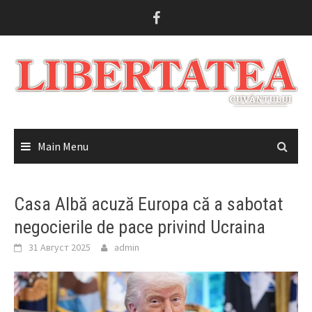
Skip
to
content
Main Menu
Casa Albă acuză Europa că a sabotat
negocierile de pace privind Ucraina
31 Август 2025
admin