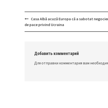
Casa Albă acuză Europa că a sabotat negocier
Post
de pace privind Ucraina
navigation
Добавить комментарий
Для отправки комментария вам необход