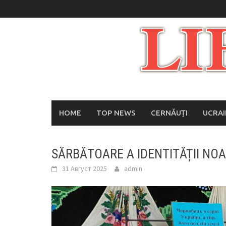
Skip
to
content
HOME
TOP NEWS
CERNĂUȚI
UCRA
SĂRBĂTOARE A IDENTITĂȚII NO
31 Август 2025
admin