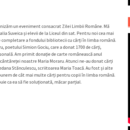
rganizăm un eveniment consacrat Zilei Limbii Române. Mă
ia Suveica și elevii de la Liceul din sat. Pentru noi cea mai
 completare a fondului bibliotecii cu cărți în limba română.
u, poetului Simion Gociu, care a donat 1700 de cărți,
rsonală. Am primit donație de carte românească anul
cântăreței noastre Maria Moraru. Atunci ne-au donat cărți
edana Stănculescu, scriitoarea Maria Toacă. Au fost și alte
punem de cât mai multe cărți pentru copii în limba română.
e ca ea să fie soluționată, măcar parțial.