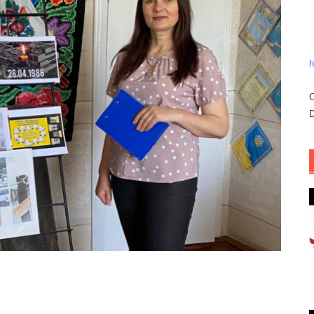
h
C
D