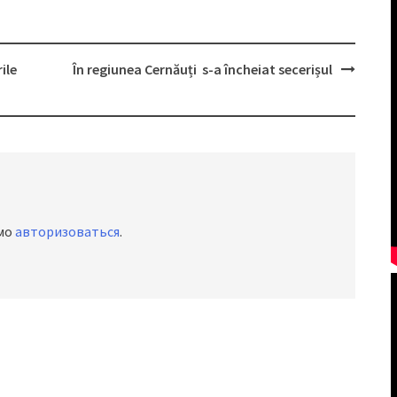
ile
În regiunea Cernăuți s-a încheiat secerișul
имо
авторизоваться
.