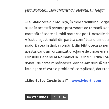
șefa Bibliotecii „Ion Chilaru” din Molnița, CT Herța:
–La Biblioteca din Molnița, în mod tradițional, o
ajută în această privință profesoara de română Natal
mare sărbătoare a limbii materne pot fi ocaziile de
A fost un gest nobil din partea consăteanului nostr
majoritatea în limba română, din biblioteca sa pe
acesta, când am organizat o acțiune de omagiere a 
Consulul General al României la Cernăuți, Irina Lor
donații de carte românească, dar ne-am dori să dis
Înțelegem că este o problemă complicată, dar trebui
„Libertatea Cuvântului” –
www.lyberti.com
POSTED UNDER
CULTURĂ