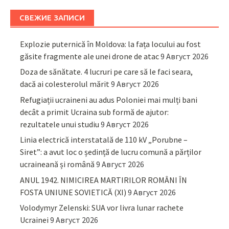
СВЕЖИЕ ЗАПИСИ
Explozie puternică în Moldova: la fața locului au fost
găsite fragmente ale unei drone de atac
9 Август 2026
Doza de sănătate. 4 lucruri pe care să le faci seara,
dacă ai colesterolul mărit
9 Август 2026
Refugiații ucraineni au adus Poloniei mai mulți bani
decât a primit Ucraina sub formă de ajutor:
rezultatele unui studiu
9 Август 2026
Linia electrică interstatală de 110 kV „Porubne –
Siret”: a avut loc o ședință de lucru comună a părților
ucraineană și română
9 Август 2026
ANUL 1942. NIMICIREA MARTIRILOR ROMÂNI ÎN
FOSTA UNIUNE SOVIETICĂ (XI)
9 Август 2026
Volodymyr Zelenski: SUA vor livra lunar rachete
Ucrainei
9 Август 2026