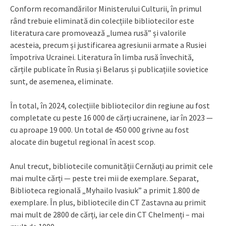
Conform recomandărilor Ministerului Culturii, în primul
rând trebuie eliminată din colecțiile bibliotecilor este
literatura care promovează „lumea rusă” și valorile
acesteia, precum și justificarea agresiunii armate a Rusiei
împotriva Ucrainei. Literatura în limba rusă învechită,
cărțile publicate în Rusia și Belarus și publicațiile sovietice
sunt, de asemenea, eliminate.
În total, în 2024, colecțiile bibliotecilor din regiune au fost
completate cu peste 16 000 de cărți ucrainene, iar în 2023 —
cu aproape 19 000. Un total de 450 000 grivne au fost
alocate din bugetul regional în acest scop.
Anul trecut, bibliotecile comunității Cernăuți au primit cele
mai multe cărți — peste trei mii de exemplare. Separat,
Biblioteca regională „Myhailo Ivasiuk” a primit 1.800 de
exemplare. În plus, bibliotecile din CT Zastavna au primit
mai mult de 2800 de cărți, iar cele din CT Chelmenți – mai