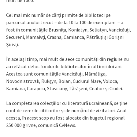
mult de 1000.
Cel mai mic număr de cărți primite de biblioteci pe
parcursul anului trecut – de la 10 la 100 de exemplare – a
fost în comunitățile Brusnița, Koniatyn, Seliatyn, Vancicăuți,
Secureni, Mamaivți, Crasna, Camianca, Pătrăuți și Gorișni
Șirivți.
În același timp, mai mult de zece comunități din regiune nu
au refăcut deloc fondurile bibliotecilor în ultimii doi ani.
Acestea sunt comunitățile Vancicăuți, Mămăliga,
Novodnistrovsk, Rukșyn, Boian, Cuciurul Mare, Voloca,
Kamiana, Carapciu, Stavciany, Tărășeni, Ceahor și Ciudei.
La completarea colecțiilor cu literatură ucraineană, se ține
cont de cererile cititorilor și de numărul de vizitatori. Anul
acesta, în acest scop au fost alocate din bugetul regional
250 000 grivne, comunică CvNews.