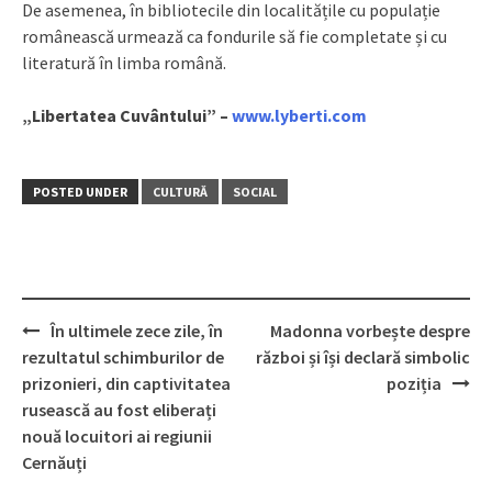
De asemenea, în bibliotecile din localitățile cu populație
românească urmează ca fondurile să fie completate și cu
literatură în limba română.
„Libertatea Cuvântului” –
www.lyberti.com
POSTED UNDER
CULTURĂ
SOCIAL
În ultimele zece zile, în
Madonna vorbește despre
Post
rezultatul schimburilor de
război și își declară simbolic
navigation
prizonieri, din captivitatea
poziția
rusească au fost eliberați
nouă locuitori ai regiunii
Cernăuți