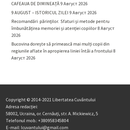
CAFEAUA DE DIMINEAȚĂ
9 Август 2026
9 AUGUST – ISTORICUL ZILEI
9 Август 2026
Recomandări părinţilor. Sfaturi și metode pentru
îmbunătățirea memoriei și atenției copiilor
8 Август
2026
Bucovina dorește să primească mai mulți copii din
regiunile aflate în apropierea liniei întâi a frontului
8
Август 2026
Copyright © 2014-2021 Libertatea Cuvântului
Adresa redacției:
58002, Ucraina, or. Cernăuți, str. A. Mickiewicz, 5
Telefonul mob.: +380958345804
E-mail: lcuvantului@gmail.com