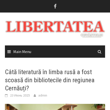
Skip
to
content
Main Menu
Câtă literatură în limba rusă a fost
scoasă din bibliotecile din regiunea
Cernăuți?
23 Июнь 2025
admin