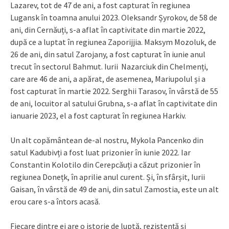
Lazarev, tot de 47 de ani, a fost capturat în regiunea
Lugansk în toamna anului 2023. Oleksandr Șyrokov, de 58 de
ani, din Cernăuți, s-a aflat în captivitate din martie 2022,
după ce a luptat în regiunea Zaporijjia. Maksym Mozoluk, de
26 de ani, din satul Zarojany, a fost capturat în iunie anul
trecut în sectorul Bahmut. Iurii Nazarciuk din Chelmenți,
care are 46 de ani, a apărat, de asemenea, Mariupolul și a
fost capturat în martie 2022. Serghii Tarasov, în vârstă de 55
de ani, locuitor al satului Grubna, s-a aflat în captivitate din
ianuarie 2023, el a fost capturat în regiunea Harkiv.
Un alt copământean de-al nostru, Mykola Pancenko din
satul Kadubivți a fost luat prizonier în iunie 2022. Iar
Constantin Kolotilo din Cerepcăuți a căzut prizonier în
regiunea Donețk, în aprilie anul curent. Și, în sfârșit, Iurii
Gaisan, în vârstă de 49 de ani, din satul Zamostia, este un alt
erou care s-a întors acasă.
Fiecare dintre ei are o istorie de luptă, rezistență și