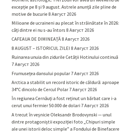
excepție pe 8 și 9 august. Astrele anunță zile pline de
motive de bucurie
8 Август 2026
Milioane de ucraineni au plecat în străinătate în 2026:
câți dintre ei nu s-au întors
8 Август 2026
CAFEAUA DE DIMINEAȚĂ
8 Август 2026
8 AUGUST – ISTORICUL ZILEI
8 Август 2026
Ruinarea unuia din zidurile Cetății Hotinului continuă
7 Август 2026
Frumusețea dansului popular
7 Август 2026
Arctica a stabilit un record istoric de căldură: aproape
34°C dincolo de Cercul Polar
7 Август 2026
În regiunea Cernăuți a fost reținut un bărbat care i-a
cerut unui fermier 50.000 de dolari
7 Август 2026
A trecut în veșnicie Oleksandr Brodovynski — unul
dintre protagoniștii expoziției foto „Chipuri simple
ale unei istorii deloc simple” a Fondului de Binefacere