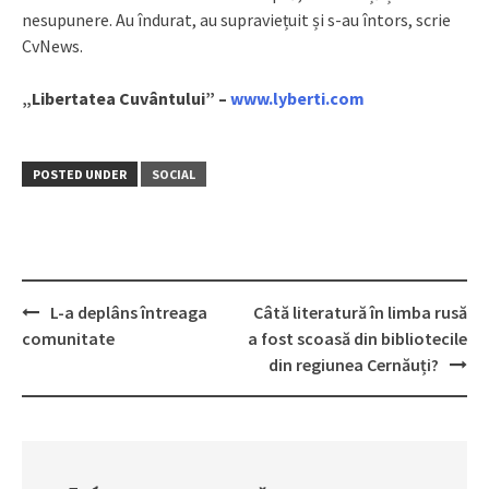
nesupunere. Au îndurat, au supraviețuit și s-au întors, scrie
CvNews.
„Libertatea Cuvântului” –
www.lyberti.com
POSTED UNDER
SOCIAL
L-a deplâns întreaga
Câtă literatură în limba rusă
Post
comunitate
a fost scoasă din bibliotecile
navigation
din regiunea Cernăuți?