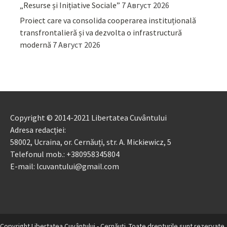
„Resurse și Inițiative Sociale”
7 Август 2026
Proiect care va consolida cooperarea instituțională
transfrontalieră și va dezvolta o infrastructură
modernă
7 Август 2026
Copyright © 2014-2021 Libertatea Cuvântului
Adresa redacției:
58002, Ucraina, or. Cernăuți, str. A. Mickiewicz, 5
Telefonul mob.: +380958345804
E-mail: lcuvantului@gmail.com
Copyright Libertatea Cuvântului - Cernăuţi. Toate drepturile sunt rezervate.