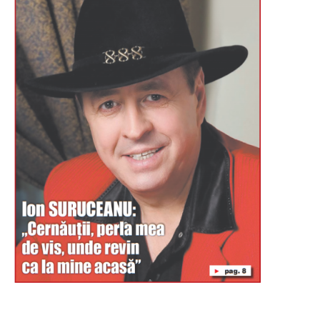
Буковина