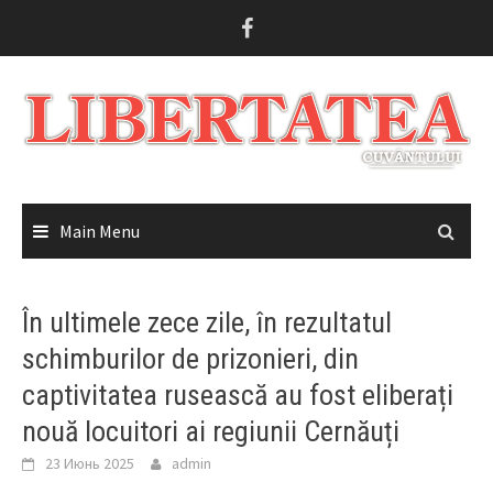
Skip
to
content
Main Menu
În ultimele zece zile, în rezultatul
schimburilor de prizonieri, din
captivitatea rusească au fost eliberați
nouă locuitori ai regiunii Cernăuți
23 Июнь 2025
admin