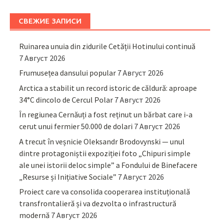
СВЕЖИЕ ЗАПИСИ
Ruinarea unuia din zidurile Cetății Hotinului continuă
7 Август 2026
Frumusețea dansului popular
7 Август 2026
Arctica a stabilit un record istoric de căldură: aproape
34°C dincolo de Cercul Polar
7 Август 2026
În regiunea Cernăuți a fost reținut un bărbat care i-a
cerut unui fermier 50.000 de dolari
7 Август 2026
A trecut în veșnicie Oleksandr Brodovynski — unul
dintre protagoniștii expoziției foto „Chipuri simple
ale unei istorii deloc simple” a Fondului de Binefacere
„Resurse și Inițiative Sociale”
7 Август 2026
Proiect care va consolida cooperarea instituțională
transfrontalieră și va dezvolta o infrastructură
modernă
7 Август 2026