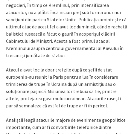
negocieri, în timp ce Kremlinul, prin intensificarea
atacurilor, nu a plătit încă niciun preț sub forma unor noi
sancțiuni din partea Statelor Unite. Publicația amintește că
ultimul atac de acest fel a avut loc duminică, când o rachetă
balistică rusească a făcut o gaură în acoperișul clădirii
Cabinetului de Miniștri. Acesta a fost primul atac al
Kremlinului asupra centrului guvernamental al Kievului în
trei ani și jumătate de război.
Atacul a avut loc la doar trei zile după ce șefii de stat
europeni s-au reunit la Paris pentru a lua în considerare
trimiterea de trupe în Ucraina după un armistițiu sau o
soluționare pașnică. Misiunea lor trebuia să fie, printre
altele, protejarea guvernului ucrainean. Atacurile rusești
par să semnaleze că astfel de trupe ar fi în pericol.
Analiștii leagă atacurile majore de evenimente geopolitice
importante, cum ar fi convorbirile telefonice dintre