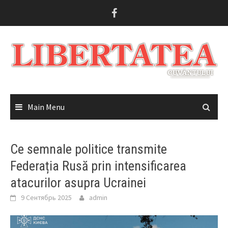
Skip
to
content
Main Menu
Ce semnale politice transmite
Federația Rusă prin intensificarea
atacurilor asupra Ucrainei
9 Сентябрь 2025
admin