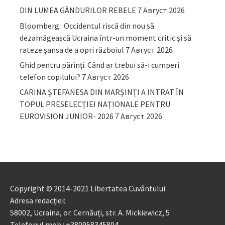
DIN LUMEA GÂNDURILOR REBELE
7 Август 2026
Bloomberg: Occidentul riscă din nou să
dezamăgească Ucraina într-un moment critic și să
rateze șansa de a opri războiul
7 Август 2026
Ghid pentru părinţi. Când ar trebui să-i cumperi
telefon copilului?
7 Август 2026
CARINA ȘTEFANESA DIN MARȘINȚI A INTRAT ÎN
TOPUL PRESELECȚIEI NAȚIONALE PENTRU
EUROVISION JUNIOR- 2026
7 Август 2026
Copyright © 2014-2021 Libertatea Cuvântului
Adresa redacției:
58002, Ucraina, or. Cernăuți, str. A. Mickiewicz, 5
Telefonul mob.: +380958345804