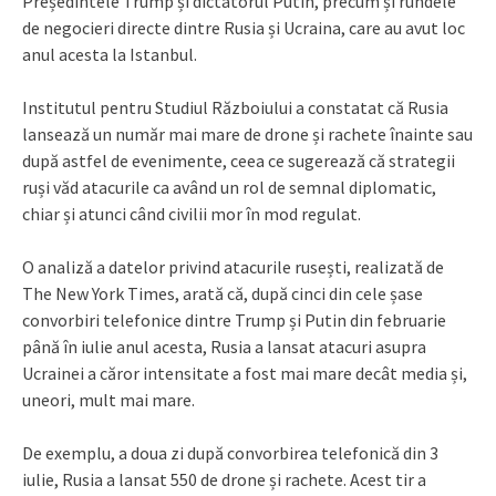
Președintele Trump și dictatorul Putin, precum și rundele
de negocieri directe dintre Rusia și Ucraina, care au avut loc
anul acesta la Istanbul.
Institutul pentru Studiul Războiului a constatat că Rusia
lansează un număr mai mare de drone și rachete înainte sau
după astfel de evenimente, ceea ce sugerează că strategii
ruși văd atacurile ca având un rol de semnal diplomatic,
chiar și atunci când civilii mor în mod regulat.
O analiză a datelor privind atacurile rusești, realizată de
The New York Times, arată că, după cinci din cele șase
convorbiri telefonice dintre Trump și Putin din februarie
până în iulie anul acesta, Rusia a lansat atacuri asupra
Ucrainei a căror intensitate a fost mai mare decât media și,
uneori, mult mai mare.
De exemplu, a doua zi după convorbirea telefonică din 3
iulie, Rusia a lansat 550 de drone și rachete. Acest tir a