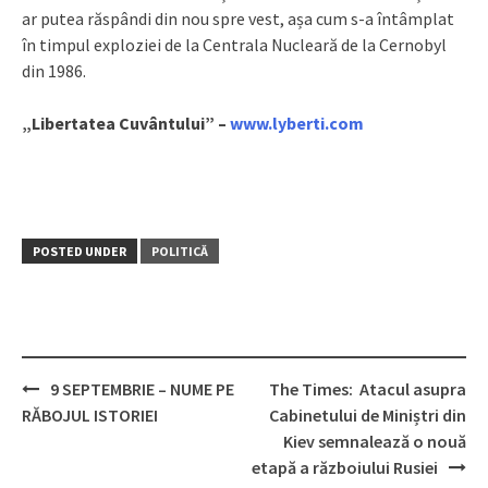
ar putea răspândi din nou spre vest, așa cum s-a întâmplat
în timpul exploziei de la Centrala Nucleară de la Cernobyl
din 1986.
„Libertatea Cuvântului” –
www.lyberti.com
POSTED UNDER
POLITICĂ
9 SEPTEMBRIE – NUME PE
The Times: Atacul asupra
Post
RĂBOJUL ISTORIEI
Cabinetului de Miniștri din
navigation
Kiev semnalează o nouă
etapă a războiului Rusiei