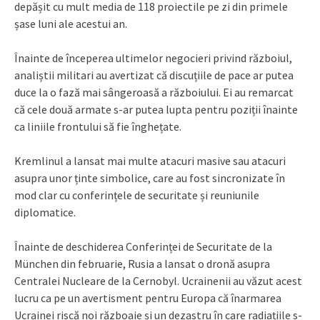
depășit cu mult media de 118 proiectile pe zi din primele
șase luni ale acestui an.
Înainte de începerea ultimelor negocieri privind războiul,
analiștii militari au avertizat că discuțiile de pace ar putea
duce la o fază mai sângeroasă a războiului. Ei au remarcat
că cele două armate s-ar putea lupta pentru poziții înainte
ca liniile frontului să fie înghețate.
Kremlinul a lansat mai multe atacuri masive sau atacuri
asupra unor ținte simbolice, care au fost sincronizate în
mod clar cu conferințele de securitate și reuniunile
diplomatice.
Înainte de deschiderea Conferinței de Securitate de la
München din februarie, Rusia a lansat o dronă asupra
Centralei Nucleare de la Cernobyl. Ucrainenii au văzut acest
lucru ca pe un avertisment pentru Europa că înarmarea
Ucrainei riscă noi războaie și un dezastru în care radiațiile s-