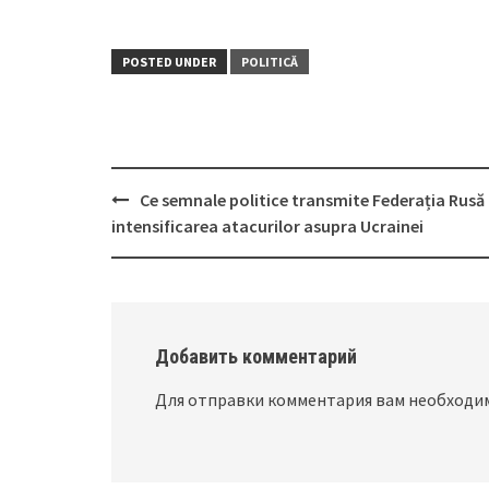
POSTED UNDER
POLITICĂ
Ce semnale politice transmite Federația Rusă 
Post
intensificarea atacurilor asupra Ucrainei
navigation
Добавить комментарий
Для отправки комментария вам необход