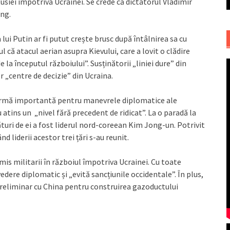
usiei împotriva Ucrainei. Se crede că dictatorul Vladimir
ing.
lui Putin ar fi putut crește brusc după întâlnirea sa cu
l că atacul aerian asupra Kievului, care a lovit o clădire
la începutul războiului”. Susținătorii „liniei dure” din
 „centre de decizie” din Ucraina.
formă importantă pentru manevrele diplomatice ale
au atins un „nivel fără precedent de ridicat”. La o paradă la
alături de ei a fost liderul nord-coreean Kim Jong-un. Potrivit
d liderii acestor trei țări s-au reunit.
mis militarii în războiul împotriva Ucrainei. Cu toate
edere diplomatic și „evită sancțiunile occidentale”. În plus,
reliminar cu China pentru construirea gazoductului