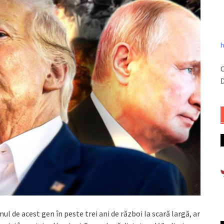
h
C
D
ul de acest gen în peste trei ani de război la scară largă, ar