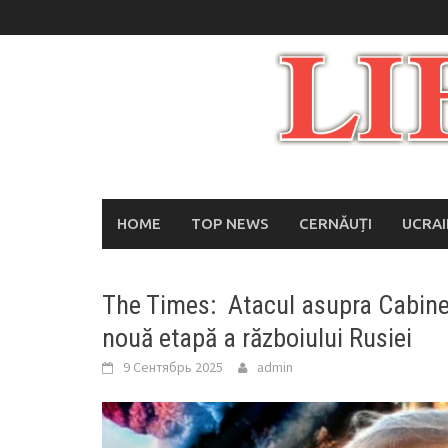
Skip
to
content
HOME
TOP NEWS
CERNĂUȚI
UCRA
The Times: Atacul asupra Cabinet
nouă etapă a războiului Rusiei
9 Сентябрь 2025
admin