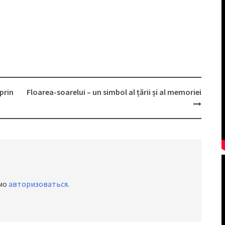
prin
Floarea-soarelui – un simbol al țării și al memoriei
имо
авторизоваться
.