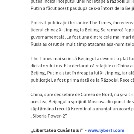
putea indica începutul unei noi etape a războiului R
Putin a făcut acest pas după ce s-a întors de la Beij
Potrivit publicației britanice The Times, încrederea 
liderul chinez Xi Jinping la Beijing. Se remarcă faptu
guvernamentală, „a fost una dintre cele mai mari de 
Rusia au cerut de mult timp atacarea așa-numitelor
The Times mai scrie că Beijingul a devenit o plat
dictatorului rus. El a declarat că relațiile cu China 
Beijing, Putin a stat în dreapta lui Xi Jinping, iar 
publicației, a fost prima dată de la Războiul Rece cân
China, spre deosebire de Coreea de Nord, nu și-a tri
acestea, Beijingul a sprijinit Moscova din punct de v
săptămâna trecută Kremlinul a anunțat un acord p
„Siberia Power-2”.
„Libertatea Cuvântului” –
www.lyberti.com