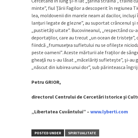
Cercetând în lung şi-n lat „ţarina străină”, trăind c
minte”, fiul Ţării Fagilor a descoperit în regiunea 
lea, moldovenii din marele neam al dacilor, incluşi î
lanţuri legate de glezne”, au suportat crâncenul şi n
„pustietăţi uitate”. Bucovineanul, „respectând cu-a
deportaţilor, care au trecut „un ocean de tristeţe”, 
fiindcă „frumuseţea sufletului nu se ofileşte nicioda
peste oameni”. Aceste mărturii ale fraţilor de sânge 
gheaţă nu s-au lăsat „măcelăriţi sufleteşte”, şi-au g
„născut din iubirea unui dor”, sub părinteasca îngrij
Petru GRIOR,
directorul Centrului de Cercetări Istorice şi Cult
„Libertatea Cuvântului” –
www.lyberti.com
POSTED UNDER
SPIRITUALITATE