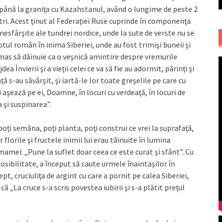
 până la graniţa cu Kazahstanul, având o lungime de peste 2
tri. Acest ţinut al Federaţiei Ruse cuprinde în componenţa
i nesfârşite ale tundrei nordice, unde la sute de verste nu se
ul român în inima Siberiei, unde au fost trimişi buneii şi
mas să dăinuie ca o veşnică amintire despre vremurile
Învierii şi a vieţii celei ce va să fie au adormit, părinţi şi
nţă s-au săvârşit, şi iartă-le lor toate greşelile pe care cu
i aşează pe ei, Doamne, în locuri cu verdeaţă, în locuri de
 şi suspinarea”.
oţi semăna, poţi planta, poţi construi ce vrei la suprafaţă,
r florile şi fructele inimii lui erau tăinuite în lumina
mamei: „Pune la suflet doar ceea ce este curat şi sfânt”. Cu
posibilitate, a început să caute urmele înaintaşilor în
t, cruciuliţa de argint cu care a pornit pe calea Siberiei,
 „La cruce s-a scris povestea iubirii şi s-a plătit preţul