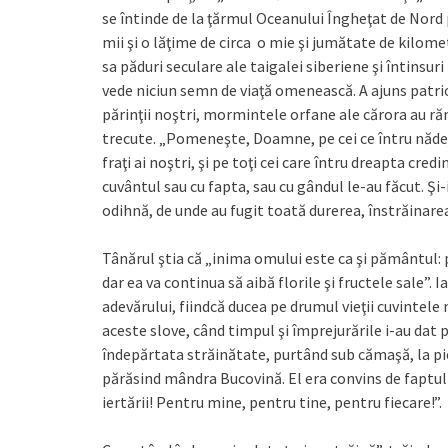
se întinde de la ţărmul Oceanului Îngheţat de Nord
mii şi o lăţime de circa o mie şi jumătate de kilome
sa păduri seculare ale taigalei siberiene şi întinsur
vede niciun semn de viaţă omenească. A ajuns patriot
părinţii noştri, mormintele orfane ale cărora au ră
trecute. „Pomeneşte, Doamne, pe cei ce întru nădejdea 
fraţi ai noştri, şi pe toţi cei care întru dreapta credi
cuvântul sau cu fapta, sau cu gândul le-au făcut. Şi-
odihnă, de unde au fugit toată durerea, înstrăinarea
Tânărul ştia că „inima omului este ca şi pământul: p
dar ea va continua să aibă florile şi fructele sale”. Ia
adevărului, fiindcă ducea pe drumul vieţii cuvintele 
aceste slove, când timpul şi împrejurările i-au dat 
îndepărtata străinătate, purtând sub cămaşă, la piep
părăsind mândra Bucovină. El era convins de faptul că
iertării! Pentru mine, pentru tine, pentru fiecare!”.