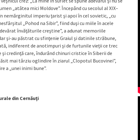
u veşnicul crez: „La mine în suflet se spune adevărul şi nu se
Tiumen „atâtea mici Moldove”. Începând cu secolul al XIX–
n nemărginitul imperiu ţarist şi apoi în cel sovietic, „cu
esfârşitul „Pohod na Sibir”, fiind duşi cu miile în acele
devărat învăţăturile creştine”, a adunat memoriile
dar şi-au păstrat cu sfinţenie Graiul şi datinile străbune,
tă, indiferent de anotimpuri şi de furtunile vieţii ce trec
şi credinţă care, îndurând chinuri cristice în Siberii de
ăsit mai târziu oglindire în ziarul „Clopotul Bucovinei”,
ire a „unei inimi bune”.
urale din Cernăuţi