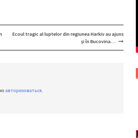
n
Ecoul tragic al luptelor din regiunea Harkiv au ajuns
și în Bucovina…
имо
авторизоваться
.