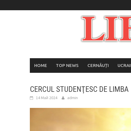
Skip
to
content
HOME
TOP NEWS
CERNĂUȚI
UCRA
CERCUL STUDENŢESC DE LIMBA 
14 Май 2024
admin