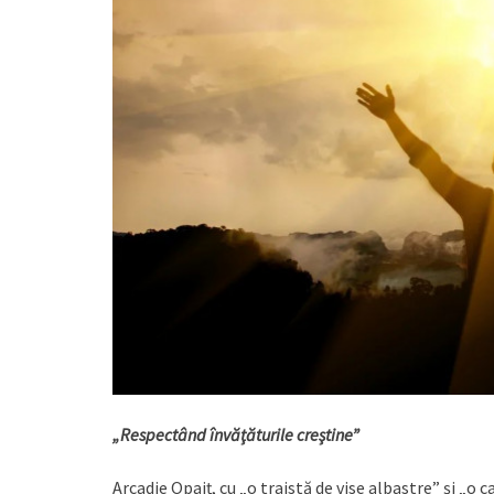
„Respectând învăţăturile creştine”
Arcadie Opaiţ, cu „o traistă de vise albastre” şi „o c