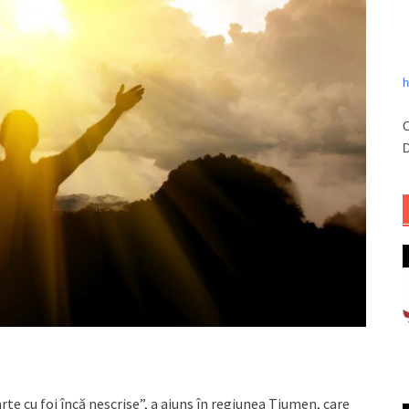
h
C
D
arte cu foi încă nescrise”, a ajuns în regiunea Tiumen, care