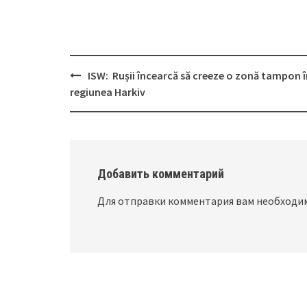
ISW: Rușii încearcă să creeze o zonă tampon î
Post
regiunea Harkiv
navigation
Добавить комментарий
Для отправки комментария вам необход