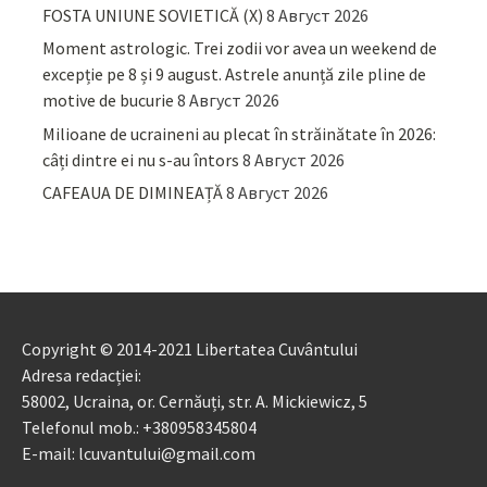
FOSTA UNIUNE SOVIETICĂ (X)
8 Август 2026
Moment astrologic. Trei zodii vor avea un weekend de
excepție pe 8 și 9 august. Astrele anunță zile pline de
motive de bucurie
8 Август 2026
Milioane de ucraineni au plecat în străinătate în 2026:
câți dintre ei nu s-au întors
8 Август 2026
CAFEAUA DE DIMINEAȚĂ
8 Август 2026
Copyright © 2014-2021 Libertatea Cuvântului
Adresa redacției:
58002, Ucraina, or. Cernăuți, str. A. Mickiewicz, 5
Telefonul mob.: +380958345804
E-mail: lcuvantului@gmail.com