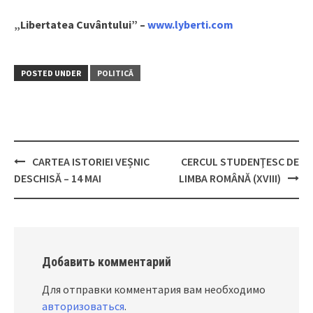
„Libertatea Cuvântului” –
www.lyberti.com
POSTED UNDER
POLITICĂ
CARTEA ISTORIEI VEȘNIC
CERCUL STUDENŢESC DE
Post
DESCHISĂ – 14 MAI
LIMBA ROMÂNĂ (XVIII)
navigation
Добавить комментарий
Для отправки комментария вам необходимо
авторизоваться
.