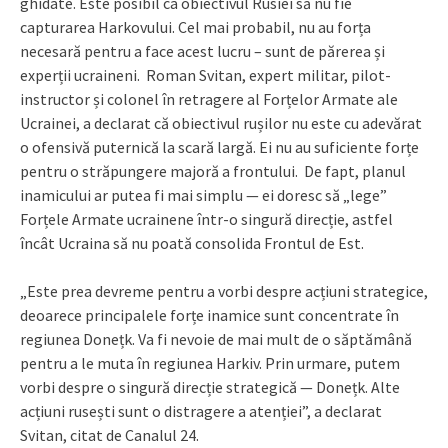
ghidate. Este posibil ca obiectivul Rusiei să nu fie
capturarea Harkovului. Cel mai probabil, nu au forța
necesară pentru a face acest lucru – sunt de părerea și
experții ucraineni. Roman Svitan, expert militar, pilot-
instructor și colonel în retragere al Forțelor Armate ale
Ucrainei, a declarat că obiectivul rușilor nu este cu adevărat
o ofensivă puternică la scară largă. Ei nu au suficiente forțe
pentru o străpungere majoră a frontului. De fapt, planul
inamicului ar putea fi mai simplu — ei doresc să „lege”
Forțele Armate ucrainene într-o singură direcție, astfel
încât Ucraina să nu poată consolida Frontul de Est.
„Este prea devreme pentru a vorbi despre acțiuni strategice,
deoarece principalele forțe inamice sunt concentrate în
regiunea Donețk. Va fi nevoie de mai mult de o săptămână
pentru a le muta în regiunea Harkiv. Prin urmare, putem
vorbi despre o singură direcție strategică — Donețk. Alte
acțiuni rusești sunt o distragere a atenției”, a declarat
Svitan, citat de Canalul 24.