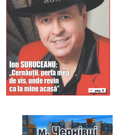
Буковина