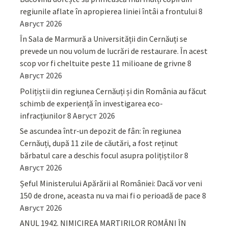
regiunile aflate în apropierea liniei întâi a frontului
8
Август 2026
În Sala de Marmură a Universității din Cernăuți se
prevede un nou volum de lucrări de restaurare. În acest
scop vor fi cheltuite peste 11 milioane de grivne
8
Август 2026
Polițiștii din regiunea Cernăuți și din România au făcut
schimb de experiență în investigarea eco-
infracțiunilor
8 Август 2026
Se ascundea într-un depozit de fân: în regiunea
Cernăuți, după 11 zile de căutări, a fost reținut
bărbatul care a deschis focul asupra polițiștilor
8
Август 2026
Șeful Ministerului Apărării al României: Dacă vor veni
150 de drone, aceasta nu va mai fi o perioadă de pace
8
Август 2026
ANUL 1942. NIMICIREA MARTIRILOR ROMÂNI ÎN