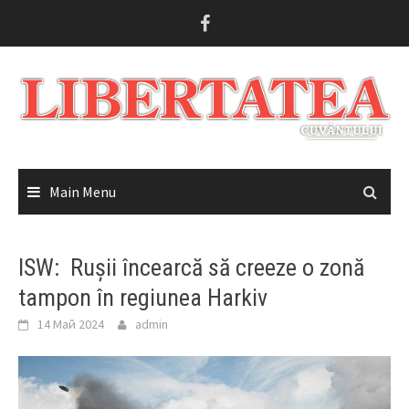
Skip
to
content
Main Menu
ISW: Rușii încearcă să creeze o zonă
tampon în regiunea Harkiv
14 Май 2024
admin