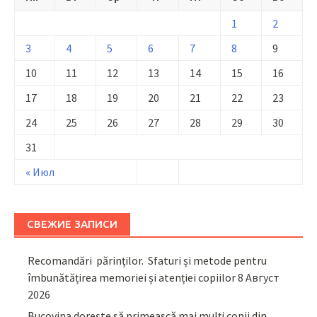
1
2
3
4
5
6
7
8
9
10
11
12
13
14
15
16
17
18
19
20
21
22
23
24
25
26
27
28
29
30
31
« Июл
СВЕЖИЕ ЗАПИСИ
Recomandări părinţilor. Sfaturi și metode pentru
îmbunătățirea memoriei și atenției copiilor
8 Август
2026
Bucovina dorește să primească mai mulți copii din