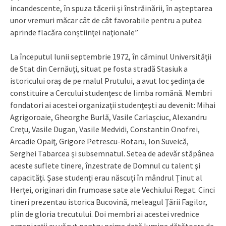
incandescente, în spuza tăcerii şi înstrăinării, în aşteptarea
unor vremuri măcar cât de cât favorabile pentru a putea
aprinde flacăra conştiinţei naţionale”
La începutul lunii septembrie 1972, în căminul Universităţii
de Stat din Cernăuţi, situat pe fosta stradă Stasiuk a
istoricului oraş de pe malul Prutului, a avut loc şedinţa de
constituire a Cercului studenţesc de limba română. Membri
fondatori ai acestei organizaţii studenţeşti au devenit: Mihai
Agrigoroaie, Gheorghe Burlă, Vasile Carlaşciuc, Alexandru
Creţu, Vasile Dugan, Vasile Medvidi, Constantin Onofrei,
Arcadie Opaiţ, Grigore Petrescu-Rotaru, Ion Suveică,
Serghei Tabarcea şi subsemnatul. Setea de adevăr stăpânea
aceste suflete tinere, înzestrate de Domnul cu talent şi
capacităţi. Şase studenţi erau născuţi în mândrul Ţinut al
Herţei, originari din frumoase sate ale Vechiului Regat. Cinci
tineri prezentau istorica Bucovină, meleagul Ţării Fagilor,
plin de gloria trecutului. Doi membri ai acestei vrednice