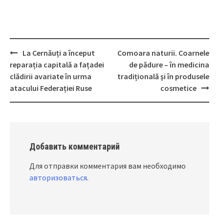
La Cernăuți a început
Comoara naturii. Coarnele
Post
reparația capitală a fațadei
de pădure – în medicina
navigation
clădirii avariate în urma
tradițională şi în produsele
atacului Federației Ruse
cosmetice
Добавить комментарий
Для отправки комментария вам необходимо
авторизоваться
.