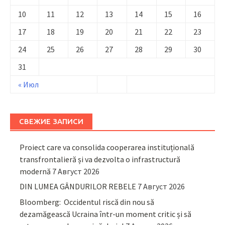
10
11
12
13
14
15
16
17
18
19
20
21
22
23
24
25
26
27
28
29
30
31
« Июл
СВЕЖИЕ ЗАПИСИ
Proiect care va consolida cooperarea instituțională
transfrontalieră și va dezvolta o infrastructură
modernă
7 Август 2026
DIN LUMEA GÂNDURILOR REBELE
7 Август 2026
Bloomberg: Occidentul riscă din nou să
dezamăgească Ucraina într-un moment critic și să