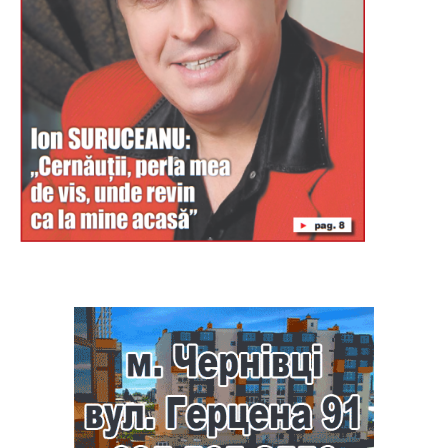
Буковина