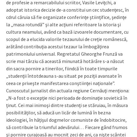
de profesie a remarcabilului scriitor, Vasile Leviţchi, a
adoptat istorica decizie de-a constitui un cec studenţesc, în
cdrul căruia să fie organizate conferinţe ştiinţifice, şedinţe
la „masa rotundă” şi alte acţiuni referitoare la istoria şi
cultura neamului, având ca bază izvoarele documentare, cu
scopul de a elucida valorile tezaurului de creţie românescă,
arătând contribuţia acestui tezaur la îmbogăţirea
patrimoniului universal. Regretatul Gheorghe Frunză va
scrie mai târziu că această minunată hotărâre s-a născut
din sacra pornire a tinerilor, fiindcă în toate timpurile
„studenţii întotdeauna s-au situat pe poziţii avansate în
ceea ce priveşte manifestarea conştiinţei naţionale”.
Cunoscutul jurnalist din actuala regiune Cernăuţi menţiona:
„N-a fost o excepţie nici perioada de dominaţie sovietică în
ţinut. Cei mai inimoşi dintre studenţi se stăruiau, în măsura
posibilităţilor, să aducă un licăr de lumină în bezna
ideologiei, în hăţişul dogmelor comuniste de îndobitocire,
să contribuie la triumful adevărului… Fiecare gând frumos
şi pornire curajoasă au mocnit zeci de ani, ca nişte scântei