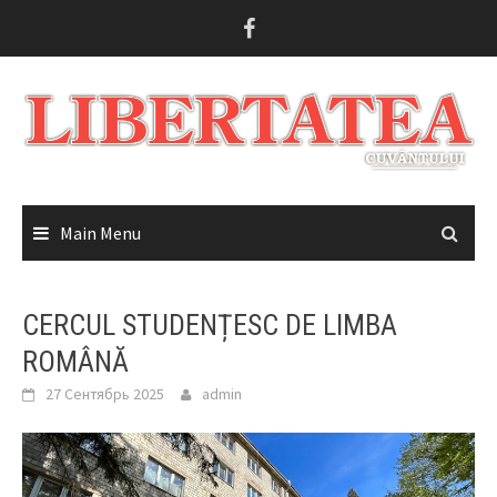
Skip
to
content
Main Menu
CERCUL STUDENȚESC DE LIMBA
ROMÂNĂ
27 Сентябрь 2025
admin