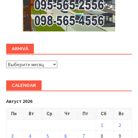
ARHIVĂ
ARHIVĂ
CALENDAR
Август 2026
Пн
Вт
Ср
Чт
Пт
Сб
Вс
1
2
3
4
5
6
7
8
9