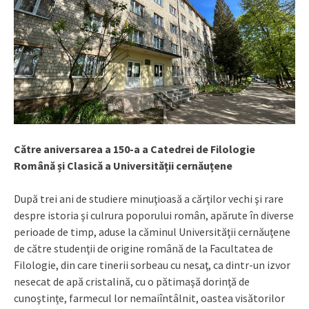
Către aniversarea a 150-a a Catedrei de Filologie
Română și Clasică a Universității cernăuțene
După trei ani de studiere minuţioasă a cărţilor vechi şi rare
despre istoria şi culrura poporului român, apărute în diverse
perioade de timp, aduse la căminul Universităţii cernăuţene
de către studenţii de origine română de la Facultatea de
Filologie, din care tinerii sorbeau cu nesaţ, ca dintr-un izvor
nesecat de apă cristalină, cu o pătimaşă dorinţă de
cunoştinţe, farmecul lor nemaiîntâlnit, oastea visătorilor