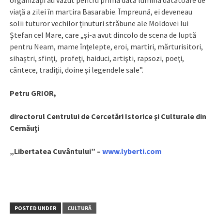
organizaţii au văzut pentru prima dată lumina dătătoare de
viaţă a zilei în martira Basarabie. Împreună, ei deveneau
solii tuturor vechilor ţinuturi străbune ale Moldovei lui
Ştefan cel Mare, care „şi-a avut dincolo de scena de luptă
pentru Neam, mame înţelepte, eroi, martiri, mărturisitori,
sihaştri, sfinţi, profeţi, haiduci, artişti, rapsozi, poeţi,
cântece, tradiţii, doine şi legendele sale”.
Petru GRIOR,
directorul Centrului de Cercetări Istorice şi Culturale din
Cernăuţi
„Libertatea Cuvântului” –
www.lyberti.com
POSTED UNDER
CULTURĂ