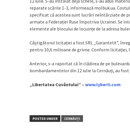
12 iulie. S-au instalat deja schele, s-au adus materia
reparate scările 1-3, informează molbuk.ua. Costul l
specificat că acestea sunt lucrări neîntârziate de 
armate a Federației Ruse împotriva Ucrainei. Se inte
elemente ale blocului de locuințe de la adresa buleva
Câștigătorul licitației a fost SRL „Garantelit”, înre
pentru 10,6 milioane de grivne. Conform licitației, 
Anterior, s-a raportat că în clădirea de pe bulevardul
bombardamentelor din 12 iulie la Cernăuți, au fos
„Libertatea Cuvântului” –
www.lyberti.com
POSTED UNDER
CERNĂUȚI