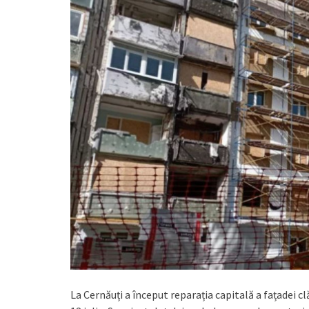
La Cernăuți a început reparația capitală a fațadei 