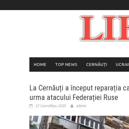
Skip
to
content
HOME
TOP NEWS
CERNĂUȚI
UCRA
La Cernăuți a început reparația cap
urma atacului Federației Ruse
27 Сентябрь 2025
admin