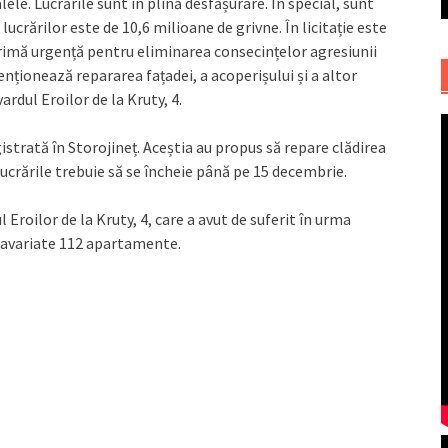
lele. Lucrările sunt în plină desfășurare. În special, sunt
ucrărilor este de 10,6 milioane de grivne. În licitație este
primă urgență pentru eliminarea consecințelor agresiunii
nționează repararea fațadei, a acoperișului și a altor
rdul Eroilor de la Kruty, 4.
gistrată în Storojineț. Aceștia au propus să repare clădirea
lucrările trebuie să se încheie până pe 15 decembrie.
 Eroilor de la Kruty, 4, care a avut de suferit în urma
t avariate 112 apartamente.