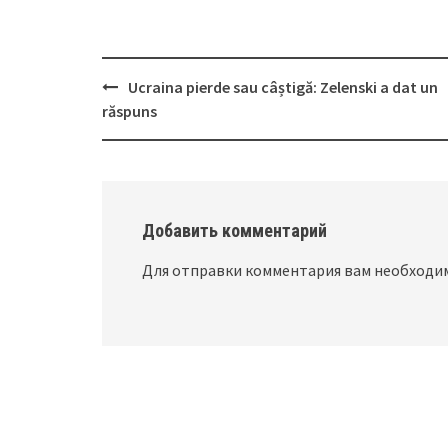
Ucraina pierde sau câștigă: Zelenski a dat un
Post
răspuns
navigation
Добавить комментарий
Для отправки комментария вам необход