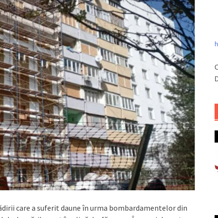
h
C
D
clădirii care a suferit daune în urma bombardamentelor din