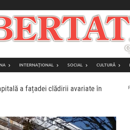
INA
INTERNAŢIONAL
SOCIAL
CULTURĂ
itală a fațadei clădirii avariate în
P