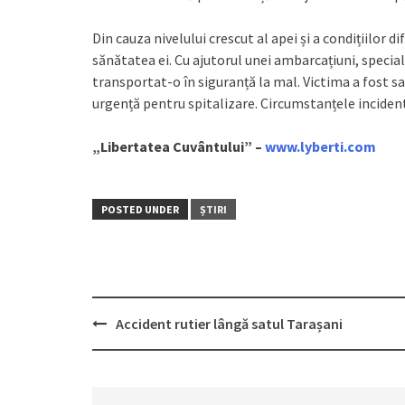
Din cauza nivelului crescut al apei și a condițiilor d
sănătatea ei. Cu ajutorul unei ambarcațiuni, specialiș
transportat-o în siguranță la mal. Victima a fost sa
urgență pentru spitalizare. Circumstanțele incident
„Libertatea Cuvântului” –
www.lyberti.com
POSTED UNDER
ȘTIRI
Accident rutier lângă satul Tarașani
Post
navigation