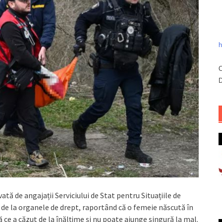
h
C
D
vată de angajații Serviciului de Stat pentru Situațiile de
l de la organele de drept, raportând că o femeie născută în
pă ce a căzut de la înălțime și nu poate ajunge singură la mal.