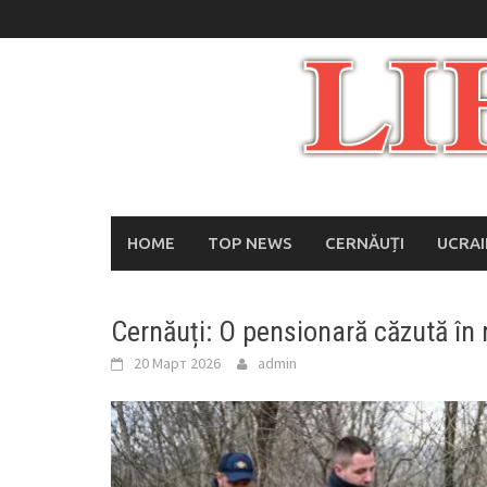
Skip
to
content
HOME
TOP NEWS
CERNĂUȚI
UCRA
Cernăuți: O pensionară căzută în 
20 Март 2026
admin