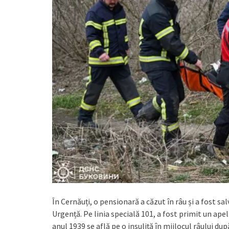
În Cernăuți, o pensionară a căzut în râu și a fost sal
Urgență. Pe linia specială 101, a fost primit un ape
anul 1939 se află pe o insuliță în mijlocul râului du