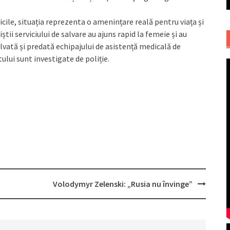
ificile, situația reprezenta o amenințare reală pentru viața și
tii serviciului de salvare au ajuns rapid la femeie și au
lvată și predată echipajului de asistență medicală de
ului sunt investigate de poliție.
Volodymyr Zelenski: „Rusia nu învinge”