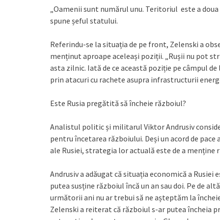
„Oamenii sunt numărul unu. Teritoriul este a doua 
spune șeful statului.
Referindu-se la situația de pe front, Zelenski a obse
menținut aproape aceleași poziții. „Rușii nu pot str
asta zilnic. Iată de ce această poziție pe câmpul de
prin atacuri cu rachete asupra infrastructurii energe
Este Rusia pregătită să încheie războiul?
Analistul politic și militarul Viktor Andrusiv conside
pentru încetarea războiului. Deși un acord de pace 
ale Rusiei, strategia lor actuală este de a menține 
Andrusiv a adăugat că situația economică a Rusiei est
putea susține războiul încă un an sau doi. Pe de al
următorii ani nu ar trebui să ne așteptăm la închei
Zelenski a reiterat că războiul s-ar putea încheia p