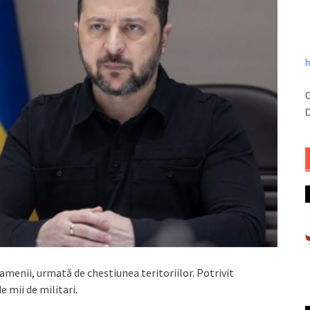
h
C
D
amenii, urmată de chestiunea teritoriilor. Potrivit
de mii de militari.