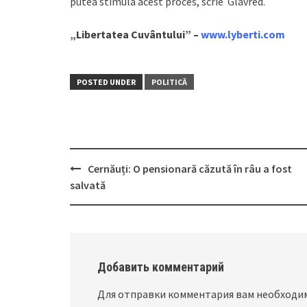
putea stimula acest proces, scrie Glavred.
„Libertatea Cuvântului” –
www.lyberti.com
POSTED UNDER
POLITICĂ
Cernăuți: O pensionară căzută în râu a fost
Post
salvată
navigation
Добавить комментарий
Для отправки комментария вам необход