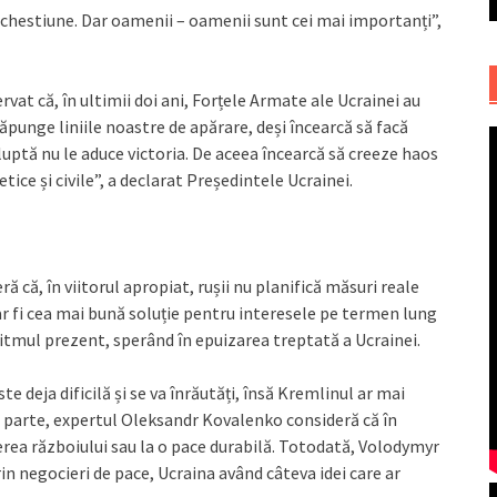
chestiune. Dar oamenii – oamenii sunt cei mai importanți”,
rvat că, în ultimii doi ani, Forțele Armate ale Ucrainei au
ăpunge liniile noastre de apărare, deși încearcă să facă
 luptă nu le aduce victoria. De aceea încearcă să creeze haos
tice și civile”, a declarat Președintele Ucrainei.
ră că, în viitorul apropiat, rușii nu planifică măsuri reale
ar fi cea mai bună soluție pentru interesele pe termen lung
ritmul prezent, sperând în epuizarea treptată a Ucrainei.
e deja dificilă și se va înrăutăți, însă Kremlinul ar mai
tă parte, expertul Oleksandr Kovalenko consideră că în
erea războiului sau la o pace durabilă. Totodată, Volodymyr
rin negocieri de pace, Ucraina având câteva idei care ar