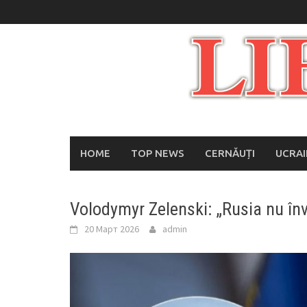
Skip
to
content
HOME
TOP NEWS
CERNĂUȚI
UCRA
Volodymyr Zelenski: „Rusia nu în
20 Март 2026
admin