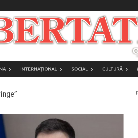
INA
INTERNAŢIONAL
SOCIAL
CULTURĂ
vinge”
P