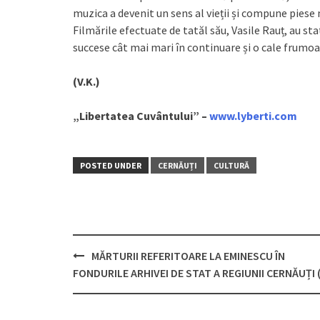
muzica a devenit un sens al vieții și compune piese
Filmările efectuate de tatăl său, Vasile Rauț, au st
succese cât mai mari în continuare și o cale frumoa
(V.K.)
„Libertatea Cuvântului” –
www.lyberti.com
POSTED UNDER
CERNĂUȚI
CULTURĂ
MĂRTURII REFERITOARE LA EMINESCU ÎN
Post
FONDURILE ARHIVEI DE STAT A REGIUNII CERNĂUȚI (I
navigation