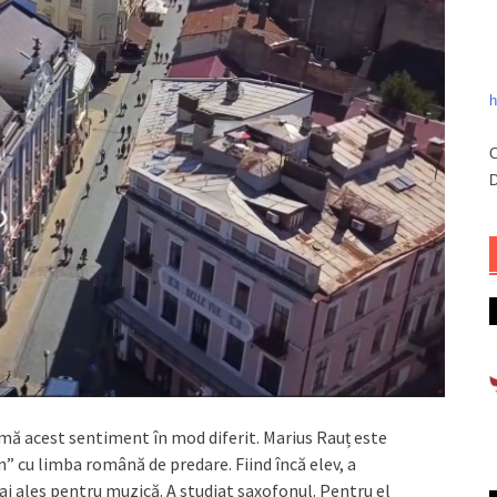
h
C
D
rimă acest sentiment în mod diferit. Marius Rauț este
n” cu limba română de predare. Fiind încă elev, a
i ales pentru muzică. A studiat saxofonul. Pentru el