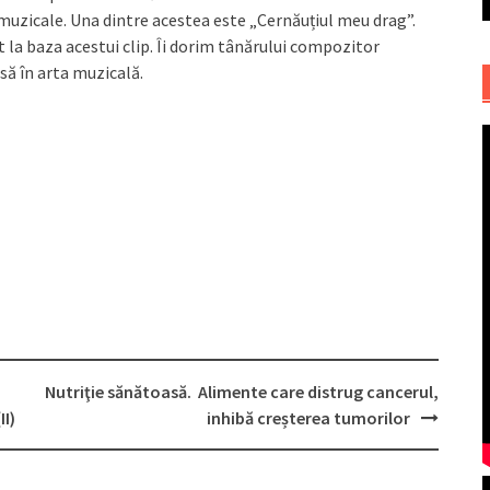
 muzicale. Una dintre acestea este „Cernăuțiul meu drag”.
at la baza acestui clip. Îi dorim tânărului compozitor
să în arta muzicală.
Nutriţie sănătoasă. Alimente care distrug cancerul,
I)
inhibă creșterea tumorilor