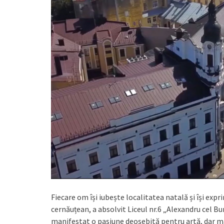
Fiecare om își iubește localitatea natală și își exp
cernăuțean, a absolvit Liceul nr.6 „Alexandru cel Bu
manifestat o pasiune deosebită pentru artă, dar ma