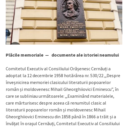
Plăcile memoriale — documente ale istoriei neamului
Comitetul Executiv al Consiliului Orășenesc Cernăuți a
adoptat la 12 decembrie 1958 hotărârea nr. 530/22 ,,Despre
înveșnicirea memoriei clasicului literaturii popoarelor
român și moldovenesc Mihail Gheorghiiovici Eminescu”, în
care se subliniau următoarele: ,,Examinând materialele,
care mărturisesc despre aceea că renumitul clasic al
literaturii popoarelor român și moldovenesc Mihail
Gheorghiiovici Eminescu din 1858 până în 1866 a trăit și a
învățat în orașul Cernăuți, Comitetul Executiv al Consiliului