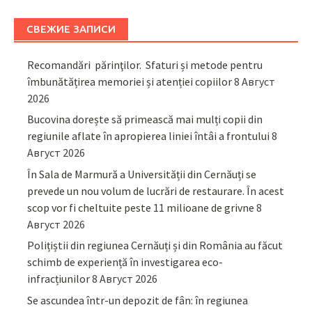
СВЕЖИЕ ЗАПИСИ
Recomandări părinţilor. Sfaturi și metode pentru
îmbunătățirea memoriei și atenției copiilor
8 Август
2026
Bucovina dorește să primească mai mulți copii din
regiunile aflate în apropierea liniei întâi a frontului
8
Август 2026
În Sala de Marmură a Universității din Cernăuți se
prevede un nou volum de lucrări de restaurare. În acest
scop vor fi cheltuite peste 11 milioane de grivne
8
Август 2026
Polițiștii din regiunea Cernăuți și din România au făcut
schimb de experiență în investigarea eco-
infracțiunilor
8 Август 2026
Se ascundea într-un depozit de fân: în regiunea