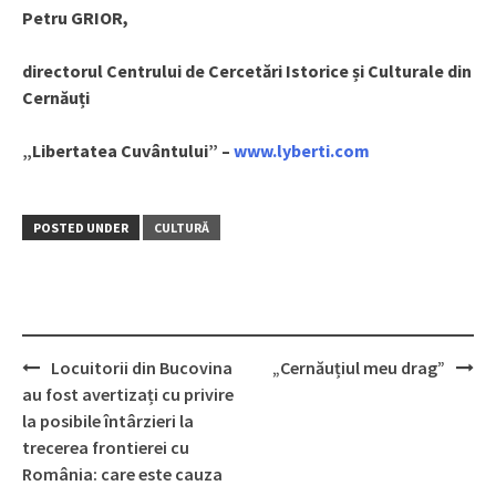
Petru GRIOR,
directorul Centrului de Cercetări Istorice și Culturale din
Cernăuți
„Libertatea Cuvântului” –
www.lyberti.com
POSTED UNDER
CULTURĂ
Locuitorii din Bucovina
„Cernăuțiul meu drag”
Post
au fost avertizați cu privire
navigation
la posibile întârzieri la
trecerea frontierei cu
România: care este cauza