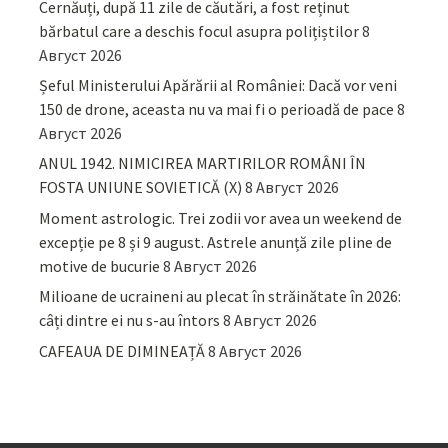
Cernăuți, după 11 zile de căutări, a fost reținut
bărbatul care a deschis focul asupra polițiștilor
8
Август 2026
Șeful Ministerului Apărării al României: Dacă vor veni
150 de drone, aceasta nu va mai fi o perioadă de pace
8
Август 2026
ANUL 1942. NIMICIREA MARTIRILOR ROMÂNI ÎN
FOSTA UNIUNE SOVIETICĂ (X)
8 Август 2026
Moment astrologic. Trei zodii vor avea un weekend de
excepție pe 8 și 9 august. Astrele anunță zile pline de
motive de bucurie
8 Август 2026
Milioane de ucraineni au plecat în străinătate în 2026:
câți dintre ei nu s-au întors
8 Август 2026
CAFEAUA DE DIMINEAȚĂ
8 Август 2026