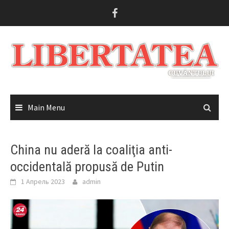
Skip
to
content
Main Menu
China nu aderă la coaliţia anti-
occidentală propusă de Putin
1 Апрель 2023
admin