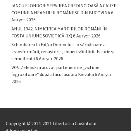
IANCU FLONDOR: SERVIREA CREDINCIOASĂ A CAUZEI
COMUNE A NEAMULUI ROMÂNESC DIN BUCOVINA
6
Август 2026
ANUL 1942. NIMICIREA MARTIRILOR ROMÂNI ÎN
FOSTA UNIUNE SOVIETICĂ (IX)
6 Август 2026
Schimbarea la Față a Domnului – o sărbătoare a
transformării, renașterii și binecuvântării. Istorie și
semnificații
6 Август 2026
WP: Zelenski a acuzat partenerii de „victime
îngrozitoare” după atacul asupra Kievului
6 Август
2026
Copyright © 2014-2021 Libertatea Cuvântului
Adresa redacției: