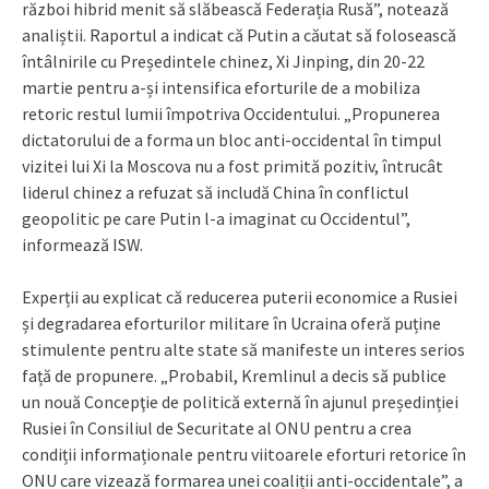
război hibrid menit să slăbească Federația Rusă”, notează
analiștii. Raportul a indicat că Putin a căutat să folosească
întâlnirile cu Președintele chinez, Xi Jinping, din 20-22
martie pentru a-și intensifica eforturile de a mobiliza
retoric restul lumii împotriva Occidentului. „Propunerea
dictatorului de a forma un bloc anti-occidental în timpul
vizitei lui Xi la Moscova nu a fost primită pozitiv, întrucât
liderul chinez a refuzat să includă China în conflictul
geopolitic pe care Putin l-a imaginat cu Occidentul”,
informează ISW.
Experții au explicat că reducerea puterii economice a Rusiei
și degradarea eforturilor militare în Ucraina oferă puține
stimulente pentru alte state să manifeste un interes serios
față de propunere. „Probabil, Kremlinul a decis să publice
un nouă Concepţie de politică externă în ajunul președinției
Rusiei în Consiliul de Securitate al ONU pentru a crea
condiții informaționale pentru viitoarele eforturi retorice în
ONU care vizează formarea unei coaliții anti-occidentale”, a