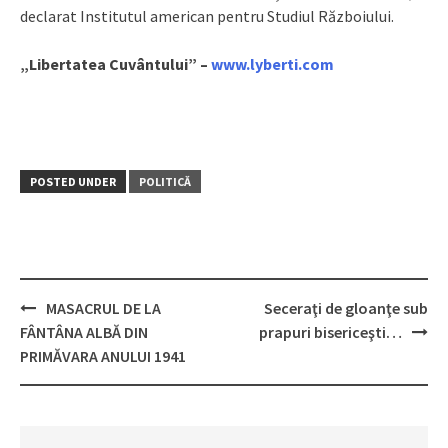
declarat Institutul american pentru Studiul Războiului.
„Libertatea Cuvântului” –
www.lyberti.com
POSTED UNDER
POLITICĂ
MASACRUL DE LA
Seceraţi de gloanţe sub
Post
FÂNTÂNA ALBĂ DIN
prapuri bisericeşti…
navigation
PRIMĂVARA ANULUI 1941