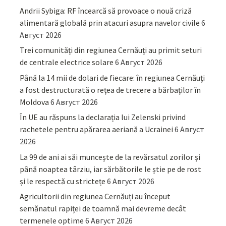
Andrii Sybiga: RF încearcă să provoace o nouă criză
alimentară globală prin atacuri asupra navelor civile
6
Август 2026
Trei comunități din regiunea Cernăuți au primit seturi
de centrale electrice solare
6 Август 2026
Până la 14 mii de dolari de fiecare: în regiunea Cernăuți
a fost destructurată o rețea de trecere a bărbaților în
Moldova
6 Август 2026
În UE au răspuns la declarația lui Zelenski privind
rachetele pentru apărarea aeriană a Ucrainei
6 Август
2026
La 99 de ani ai săi muncește de la revărsatul zorilor și
până noaptea târziu, iar sărbătorile le știe pe de rost
și le respectă cu strictețe
6 Август 2026
Agricultorii din regiunea Cernăuți au început
semănatul rapiței de toamnă mai devreme decât
termenele optime
6 Август 2026