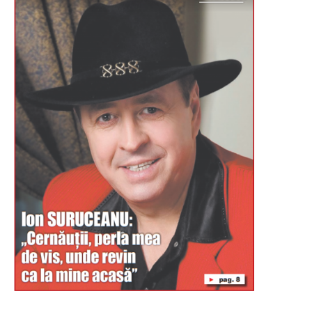
Буковина