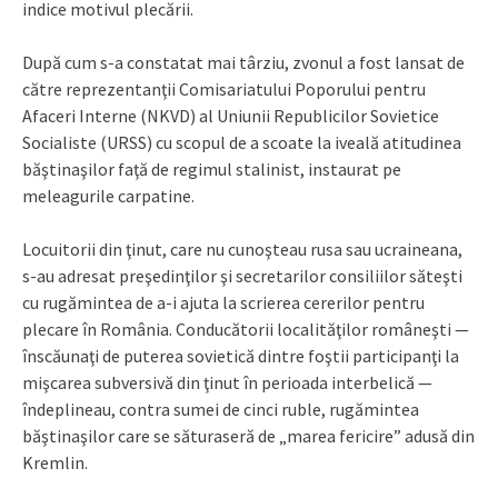
indice motivul plecării.
După cum s-a constatat mai târziu, zvonul a fost lansat de
către reprezentanţii Comisariatului Poporului pentru
Afaceri Interne (NKVD) al Uniunii Republicilor Sovietice
Socialiste (URSS) cu scopul de a scoate la iveală atitudinea
băştinaşilor faţă de regimul stalinist, instaurat pe
meleagurile carpatine.
Locuitorii din ţinut, care nu cunoşteau rusa sau ucraineana,
s-au adresat preşedinţilor şi secretarilor consiliilor săteşti
cu rugămintea de a-i ajuta la scrierea cererilor pentru
plecare în România. Conducătorii localităţilor româneşti —
înscăunaţi de puterea sovietică dintre foştii participanţi la
mişcarea subversivă din ţinut în perioada interbelică —
îndeplineau, contra sumei de cinci ruble, rugămintea
băştinaşilor care se săturaseră de „marea fericire” adusă din
Kremlin.