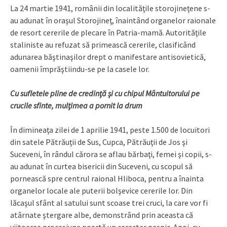
La 24 martie 1941, românii din localităţile storojineţene s-
au adunat în oraşul Storojineţ, înaintând organelor raionale
de resort cererile de plecare în Patria-mamă. Autorităţile
staliniste au refuzat să primească cererile, clasificând
adunarea băştinaşilor drept o manifestare antisovietică,
oamenii împrăştiindu-se pe la casele lor.
Cu sufletele pline de credinţă şi cu chipul Mântuitorului pe
crucile sfinte, mulţimea a pornit la drum
În dimineaţa zilei de 1 aprilie 1941, peste 1.500 de locuitori
din satele Pătrăuţii de Sus, Cupca, Pătrăuţii de Jos şi
Suceveni, în rândul cărora se aflau bărbaţi, femei şi copii, s-
au adunat în curtea bisericii din Suceveni, cu scopul să
pornească spre centrul raional Hliboca, pentru a înainta
organelor locale ale puterii bolşevice cererile lor. Din
lăcaşul sfânt al satului sunt scoase trei cruci, la care vor fi
atârnate ştergare albe, demonstrând prin aceasta că