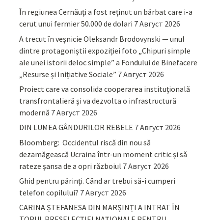
În regiunea Cernăuți a fost reținut un bărbat care i-a
cerut unui fermier 50.000 de dolari
7 Август 2026
A trecut în veșnicie Oleksandr Brodovynski — unul
dintre protagoniștii expoziției foto „Chipuri simple
ale unei istorii deloc simple” a Fondului de Binefacere
„Resurse și Inițiative Sociale”
7 Август 2026
Proiect care va consolida cooperarea instituțională
transfrontalieră și va dezvolta o infrastructură
modernă
7 Август 2026
DIN LUMEA GÂNDURILOR REBELE
7 Август 2026
Bloomberg: Occidentul riscă din nou să
dezamăgească Ucraina într-un moment critic și să
rateze șansa de a opri războiul
7 Август 2026
Ghid pentru părinţi. Când ar trebui să-i cumperi
telefon copilului?
7 Август 2026
CARINA ȘTEFANESA DIN MARȘINȚI A INTRAT ÎN
TOPUL PRESELECȚIEI NAȚIONALE PENTRU