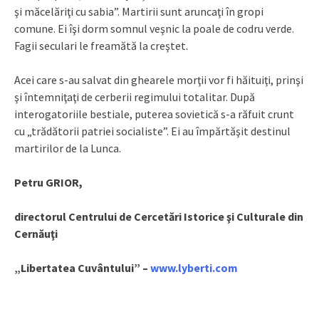
şi măcelăriţi cu sabia”. Martirii sunt aruncaţi în gropi
comune. Ei îşi dorm somnul veşnic la poale de codru verde.
Fagii seculari le freamătă la creştet.
Acei care s-au salvat din ghearele morţii vor fi hăituiţi, prinşi
şi întemniţaţi de cerberii regimului totalitar. După
interogatoriile bestiale, puterea sovietică s-a răfuit crunt
cu „trădătorii patriei socialiste”. Ei au împărtă­şit destinul
martirilor de la Lunca.
Petru GRIOR,
directorul Centrului de Cercetări Istorice şi Culturale din
Cernăuţi
„Libertatea Cuvântului” –
www.lyberti.com