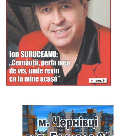
Буковина