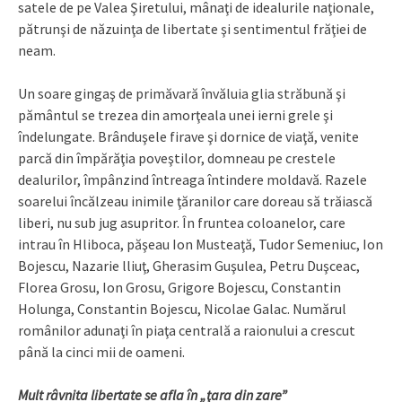
satele de pe Valea Şiretului, mânaţi de idealurile naţionale,
pătrunşi de năzuinţa de libertate şi sentimentul frăţiei de
neam.
Un soare gingaş de primăvară învăluia glia străbună şi
pământul se trezea din amorţeala unei ierni grele şi
îndelungate. Brânduşele firave şi dornice de viaţă, venite
parcă din împărăţia poveştilor, domneau pe crestele
dealurilor, împânzind întreaga întindere moldavă. Razele
soarelui încălzeau inimile ţăranilor care doreau să trăiască
liberi, nu sub jug asupritor. În fruntea coloanelor, care
intrau în Hliboca, păşeau Ion Musteaţă, Tudor Semeniuc, Ion
Bojescu, Nazarie lliuţ, Gherasim Guşulea, Petru Duşceac,
Florea Grosu, Ion Grosu, Grigore Bojescu, Constantin
Holunga, Constantin Bojescu, Nicolae Galac. Numărul
românilor adunaţi în piaţa centrală a raionului a crescut
până la cinci mii de oameni.
Mult râvnita libertate se afla în „ţara din zare”