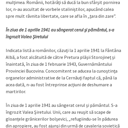
mulţimea. Românii, hotărâţi să ducă la bun sfârşit pornirea
lor, n-au ascultat de vorbele staliniştilor, apucând calea
spre mult râvnita libertate, care se afla în „ţara din zare”.
În ziua de 1 aprilie 1941 au sângerat cerul şi pământul, s-a
îngrozit Valea Şiretului
Indicata listă a românilor, căzuţi la 1 aprilie 1941 la Fântâna
Albă, a fost alcătuită de către Pretura plăşii Storojineţ şi
înaintată, în ziua de 1 februarie 1943, Guvernământului
Provinciei Bucovina. Concomitent se aducea la cunoştinţa
organelor administrative de la Cernăuţi faptul că, până la
acea dată, n-au fost întreprinse acţiuni de deshumare a
martirilor.
În ziua de 1 aprilie 1941 au sângerat cerul şi pământul. S-a
îngrozit Valea Şiretului. Unii, care au reuşit să scape de
gloan­ţele grănicerilor bolşevici, „refugiindu-se în pădurea
din apropiere, au fost ajunşi din urmă de cavaleria sovietică