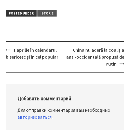
POSTED UNDER
ISTORIE
1 aprilie în calendarul
China nu aderă la coaliţia
Post
bisericesc şi în cel popular
anti-occidentală propusă de
navigation
Putin
Добавить комментарий
Для отправки комментария вам необходимо
авторизоваться
.