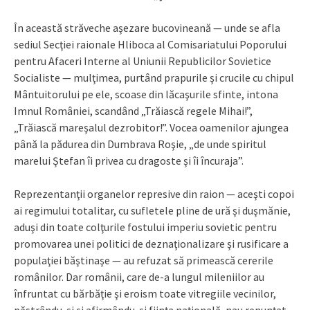
În această străveche aşezare bucovineană — unde se afla
sediul Secţiei raionale Hliboca al Comisariatului Poporului
pentru Afaceri Interne al Uniunii Republicilor Sovietice
Socialiste — mulţimea, purtând prapurile şi crucile cu chipul
Mântuitorului pe ele, scoase din lăcaşurile sfinte, intona
Imnul României, scandând „Trăiască regele Mihai!”,
„Trăiască mareşalul dezrobitor!”. Vocea oamenilor ajungea
până la pădurea din Dumbrava Roşie, „de unde spiritul
marelui Ştefan îi privea cu dragoste şi îi încuraja”.
Reprezentanţii organelor represive din raion — aceşti copoi
ai regimului totalitar, cu sufletele pline de ură şi duşmănie,
aduşi din toate colţurile fostului imperiu sovietic pentru
promovarea unei politici de deznaţionalizare şi rusificare a
populaţiei băştinaşe — au refuzat să primească cererile
românilor. Dar românii, care de-a lungul mileniilor au
înfruntat cu bărbăţie şi eroism toate vitregiile vecinilor,