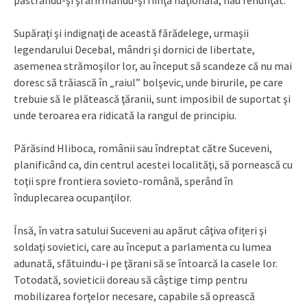
păstrându-şi şi afirmându-şi fiinţa naţională, nau renunţat.
Supăraţi şi indignaţi de această fărădelege, urmaşii
legendarului Decebal, mândri şi dornici de libertate,
asemenea strămoşilor lor, au început să scandeze că nu mai
doresc să trăiască în „raiul” bolşevic, unde birurile, pe care
trebuie să le plă­tească ţăranii, sunt imposibil de suportat şi
unde teroarea era ridicată la rangul de principiu.
Părăsind Hliboca, românii sau îndreptat către Suceveni,
planificând ca, din centrul acestei localităţi, să pornească cu
toţii spre frontiera sovieto-română, sperând în
înduplecarea ocupanţilor.
Însă, în vatra satului Suceveni au apărut câţiva ofiţeri şi
soldaţi sovietici, care au început a parlamenta cu lumea
adunată, sfătuindu-i pe ţărani să se întoarcă la casele lor.
Totodată, sovieticii doreau să câştige timp pentru
mobilizarea forţelor necesare, capabile să oprească