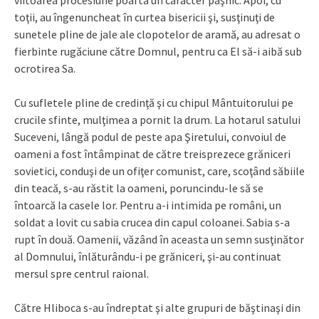
viitoarea procesiune poartă un caracter paşnic. Apoi, cu
toţii, au îngenuncheat în curtea bisericii şi, susţinuţi de
sunetele pline de jale ale clopotelor de aramă, au adresat o
fierbinte rugăciune către Domnul, pentru ca El să-i aibă sub
ocrotirea Sa.
Cu sufletele pline de credinţă şi cu chipul Mântuitorului pe
crucile sfinte, mulţimea a pornit la drum. La hotarul satului
Suceveni, lângă podul de peste apa Şiretului, convoiul de
oameni a fost întâmpinat de către treisprezece grăniceri
sovietici, conduşi de un ofiţer comunist, care, scoţând săbiile
din teacă, s-au răstit la oameni, poruncindu-le să se
întoarcă la casele lor. Pentru a-i intimida pe români, un
soldat a lovit cu sabia crucea din capul coloanei. Sabia s-a
rupt în două. Oamenii, văzând în aceasta un semn sus­ţinător
al Domnului, înlăturându-i pe grăniceri, şi-au continuat
mersul spre centrul raional.
Către Hliboca s-au îndreptat şi alte grupuri de băştinaşi din