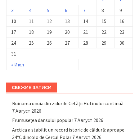
3
4
5
6
7
8
9
10
11
12
13
14
15
16
17
18
19
20
21
22
23
24
25
26
27
28
29
30
31
« Июл
СВЕЖИЕ ЗАПИСИ
Ruinarea unuia din zidurile Cetății Hotinului continuă
7 Август 2026
Frumusețea dansului popular
7 Август 2026
Arctica a stabilit un record istoric de căldură: aproape
34°C dincolo de Cercul Polar
7 Август 2026