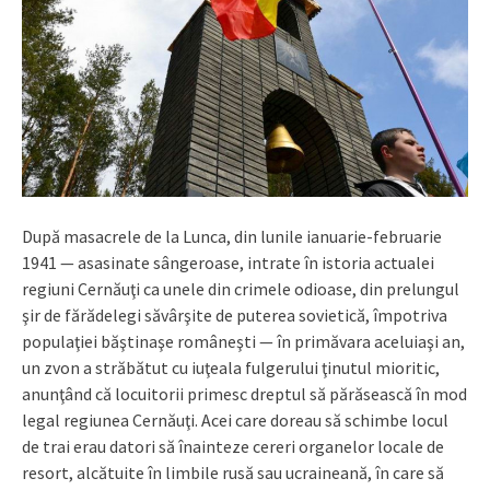
După masacrele de la Lunca, din lunile ianuarie-februarie
1941 — asasinate sângeroase, intrate în istoria actualei
regiuni Cernăuţi ca unele din crimele odioase, din prelungul
şir de fărădelegi săvârşite de puterea sovietică, împotriva
popula­ţiei băştinaşe româneşti — în primăvara aceluiaşi an,
un zvon a străbătut cu iuţeala fulgerului ţinutul mioritic,
anunţând că locuitorii primesc dreptul să părăsească în mod
legal regiunea Cernăuţi. Acei care doreau să schimbe locul
de trai erau datori să înainteze cereri organelor locale de
resort, alcătuite în limbile rusă sau ucraineană, în care să