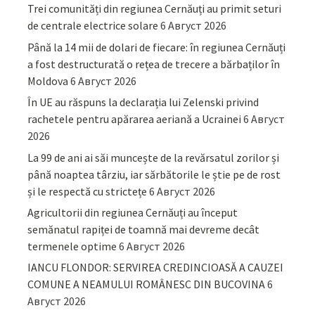
Trei comunități din regiunea Cernăuți au primit seturi
de centrale electrice solare
6 Август 2026
Până la 14 mii de dolari de fiecare: în regiunea Cernăuți
a fost destructurată o rețea de trecere a bărbaților în
Moldova
6 Август 2026
În UE au răspuns la declarația lui Zelenski privind
rachetele pentru apărarea aeriană a Ucrainei
6 Август
2026
La 99 de ani ai săi muncește de la revărsatul zorilor și
până noaptea târziu, iar sărbătorile le știe pe de rost
și le respectă cu strictețe
6 Август 2026
Agricultorii din regiunea Cernăuți au început
semănatul rapiței de toamnă mai devreme decât
termenele optime
6 Август 2026
IANCU FLONDOR: SERVIREA CREDINCIOASĂ A CAUZEI
COMUNE A NEAMULUI ROMÂNESC DIN BUCOVINA
6
Август 2026