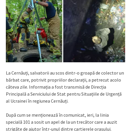
La Cernăuți, salvatorii au scos dintr-o groapă de colector un
bărbat care, potrivit propriilor declarații, a petrecut acolo
câteva zile. Informația a fost transmisă de Direcția
Principală a Serviciului de Stat pentru Situațiile de Urgență
al Ucrainei în regiunea Cernăuți.
După cum se menționează în comunicat, ieri, la linia
specială 101 a sosit un apel de la un trecător care a auzit
strigăte de ajutor într-unul dintre cartierele orașului.