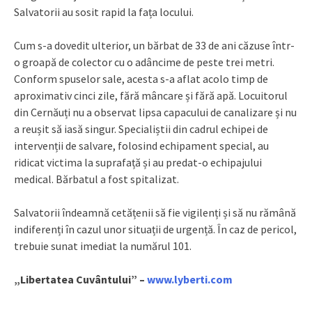
Salvatorii au sosit rapid la fața locului.
Cum s-a dovedit ulterior, un bărbat de 33 de ani căzuse într-
o groapă de colector cu o adâncime de peste trei metri.
Conform spuselor sale, acesta s-a aflat acolo timp de
aproximativ cinci zile, fără mâncare și fără apă. Locuitorul
din Cernăuți nu a observat lipsa capacului de canalizare și nu
a reușit să iasă singur. Specialiștii din cadrul echipei de
intervenții de salvare, folosind echipament special, au
ridicat victima la suprafață și au predat-o echipajului
medical. Bărbatul a fost spitalizat.
Salvatorii îndeamnă cetățenii să fie vigilenți și să nu rămână
indiferenți în cazul unor situații de urgență. În caz de pericol,
trebuie sunat imediat la numărul 101.
„Libertatea Cuvântului” –
www.lyberti.com