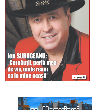
Буковина