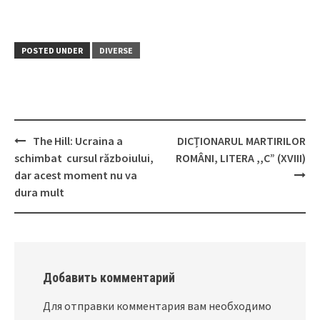
POSTED UNDER
DIVERSE
The Hill: Ucraina a
DICȚIONARUL MARTIRILOR
Post
schimbat cursul războiului,
ROMÂNI, LITERA ,,C” (XVIII)
navigation
dar acest moment nu va
dura mult
Добавить комментарий
Для отправки комментария вам необходимо