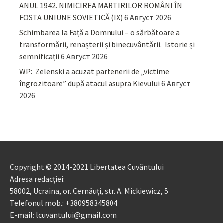
ANUL 1942. NIMICIREA MARTIRILOR ROMÂNI ÎN
FOSTA UNIUNE SOVIETICĂ (IX)
6 Август 2026
Schimbarea la Față a Domnului – o sărbătoare a
transformării, renașterii și binecuvântării. Istorie și
semnificații
6 Август 2026
WP: Zelenski a acuzat partenerii de „victime
îngrozitoare” după atacul asupra Kievului
6 Август
2026
Copyright © 2014-2021 Libertatea Cuvântului
Adresa redacției:
58002, Ucraina, or. Cernăuți, str. A. Mickiewicz, 5
Telefonul mob.: +380958345804
E-mail: lcuvantului@gmail.com