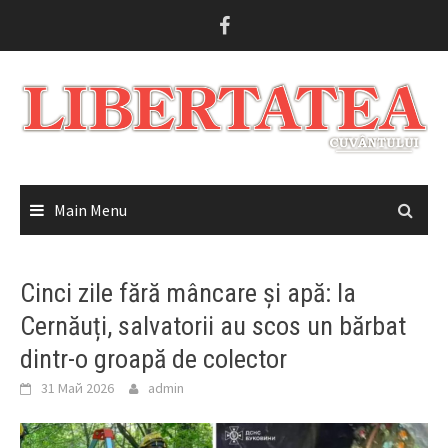
Skip
to
content
Main Menu
Cinci zile fără mâncare și apă: la
Cernăuți, salvatorii au scos un bărbat
dintr-o groapă de colector
31 Май 2026
admin