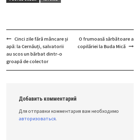
Cinci zile fără mâncare și
O frumoasă sărbătoare a
Post
apă: la Cernăuți, salvatorii
copilăriei la Buda Mică
navigation
au scos un bărbat dintr-o
groapă de colector
Добавить комментарий
Для отправки комментария вам необходимо
авторизоваться
.