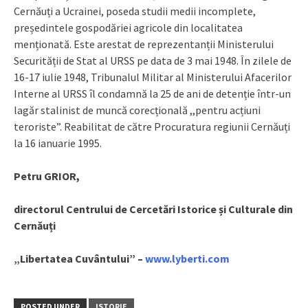
Cernăuți a Ucrainei, poseda studii medii incomplete,
președintele gospodăriei agricole din localitatea
menționată. Este arestat de reprezentanții Ministerului
Securității de Stat al URSS pe data de 3 mai 1948. În zilele de
16-17 iulie 1948, Tribunalul Militar al Ministerului Afacerilor
Interne al URSS îl condamnă la 25 de ani de detenție într-un
lagăr stalinist de muncă corecțională ,,pentru acțiuni
teroriste”. Reabilitat de către Procuratura regiunii Cernăuți
la 16 ianuarie 1995.
Petru GRIOR,
directorul Centrului de Cercetări Istorice și Culturale din
Cernăuți
„Libertatea Cuvântului” –
www.lyberti.com
POSTED UNDER
ISTORIE