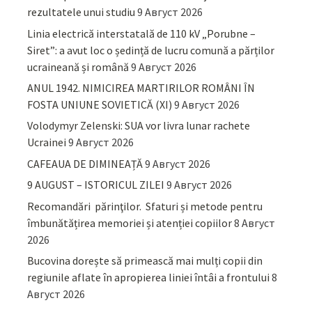
rezultatele unui studiu
9 Август 2026
Linia electrică interstatală de 110 kV „Porubne –
Siret”: a avut loc o ședință de lucru comună a părților
ucraineană și română
9 Август 2026
ANUL 1942. NIMICIREA MARTIRILOR ROMÂNI ÎN
FOSTA UNIUNE SOVIETICĂ (XI)
9 Август 2026
Volodymyr Zelenski: SUA vor livra lunar rachete
Ucrainei
9 Август 2026
CAFEAUA DE DIMINEAȚĂ
9 Август 2026
9 AUGUST – ISTORICUL ZILEI
9 Август 2026
Recomandări părinţilor. Sfaturi și metode pentru
îmbunătățirea memoriei și atenției copiilor
8 Август
2026
Bucovina dorește să primească mai mulți copii din
regiunile aflate în apropierea liniei întâi a frontului
8
Август 2026