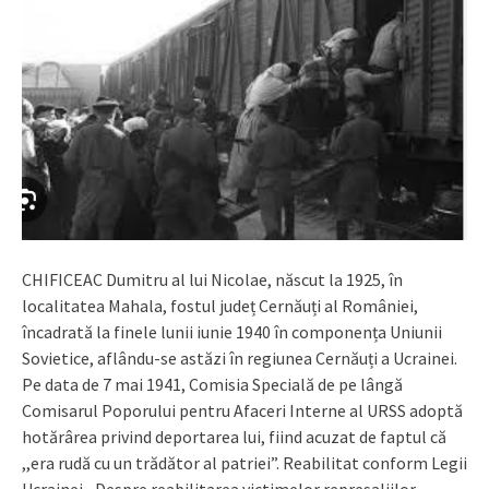
CHIFICEAC Dumitru al lui Nicolae, născut la 1925, în
localitatea Mahala, fostul județ Cernăuți al României,
încadrată la finele lunii iunie 1940 în componența Uniunii
Sovietice, aflându-se astăzi în regiunea Cernăuți a Ucrainei.
Pe data de 7 mai 1941, Comisia Specială de pe lângă
Comisarul Poporului pentru Afaceri Interne al URSS adoptă
hotărârea privind deportarea lui, fiind acuzat de faptul că
,,era rudă cu un trădător al patriei”. Reabilitat conform Legii
Ucrainei ,,Despre reabilitarea victimelor represaliilor