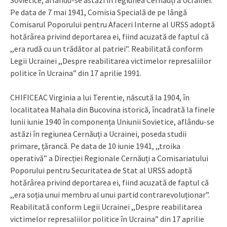
Pe data de 7 mai 1941, Comisia Specială de pe lângă
Comisarul Poporului pentru Afaceri Interne al URSS adoptă
hotărârea privind deportarea ei, fiind acuzată de faptul că
,,era rudă cu un trădător al patriei”. Reabilitată conform
Legii Ucrainei ,,Despre reabilitarea victimelor represaliilor
politice în Ucraina” din 17 aprilie 1991.
CHIFICEAC Virginia a lui Terentie, născută la 1904, în
localitatea Mahala din Bucovina istorică, încadrată la finele
lunii iunie 1940 în componența Uniunii Sovietice, aflându-se
astăzi în regiunea Cernăuți a Ucrainei, poseda studii
primare, țărancă. Pe data de 10 iunie 1941, ,,troika
operativă” a Direcției Regionale Cernăuți a Comisariatului
Poporului pentru Securitatea de Stat al URSS adoptă
hotărârea privind deportarea ei, fiind acuzată de faptul că
,,era soția unui membru al unui partid contrarevoluționar”.
Reabilitată conform Legii Ucrainei ,,Despre reabilitarea
victimelor represaliilor politice în Ucraina” din 17 aprilie