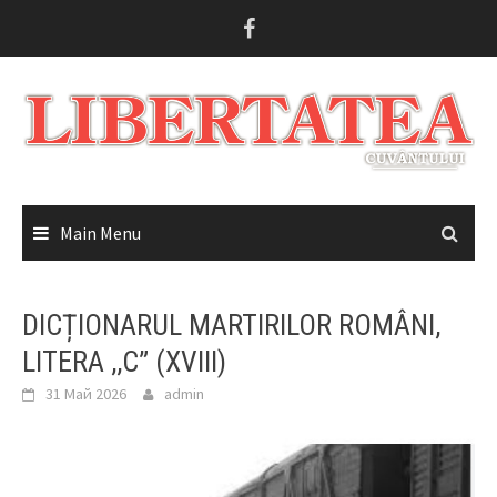
Skip
to
content
Main Menu
DICȚIONARUL MARTIRILOR ROMÂNI,
LITERA ,,C” (XVIII)
31 Май 2026
admin