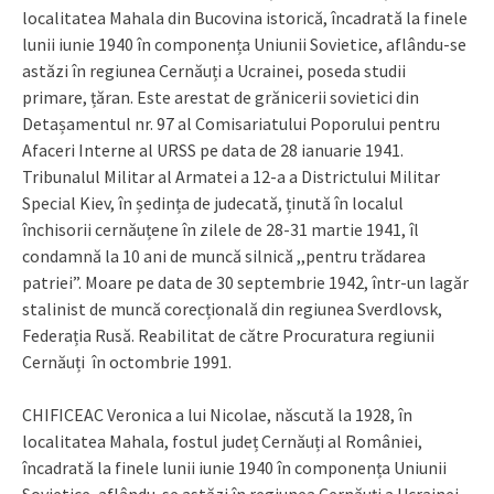
localitatea Mahala din Bucovina istorică, încadrată la finele
lunii iunie 1940 în componența Uniunii Sovietice, aflându-se
astăzi în regiunea Cernăuți a Ucrainei, poseda studii
primare, țăran. Este arestat de grănicerii sovietici din
Detașamentul nr. 97 al Comisariatului Poporului pentru
Afaceri Interne al URSS pe data de 28 ianuarie 1941.
Tribunalul Militar al Armatei a 12-a a Districtului Militar
Special Kiev, în ședința de judecată, ținută în localul
închisorii cernăuțene în zilele de 28-31 martie 1941, îl
condamnă la 10 ani de muncă silnică ,,pentru trădarea
patriei”. Moare pe data de 30 septembrie 1942, într-un lagăr
stalinist de muncă corecțională din regiunea Sverdlovsk,
Federația Rusă. Reabilitat de către Procuratura regiunii
Cernăuți în octombrie 1991.
CHIFICEAC Veronica a lui Nicolae, născută la 1928, în
localitatea Mahala, fostul județ Cernăuți al României,
încadrată la finele lunii iunie 1940 în componența Uniunii
Sovietice, aflându-se astăzi în regiunea Cernăuți a Ucrainei.