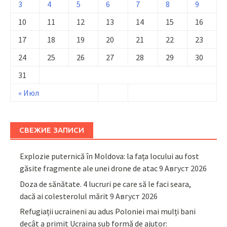
3
4
5
6
7
8
9
10
11
12
13
14
15
16
17
18
19
20
21
22
23
24
25
26
27
28
29
30
31
« Июл
СВЕЖИЕ ЗАПИСИ
Explozie puternică în Moldova: la fața locului au fost
găsite fragmente ale unei drone de atac
9 Август 2026
Doza de sănătate. 4 lucruri pe care să le faci seara,
dacă ai colesterolul mărit
9 Август 2026
Refugiații ucraineni au adus Poloniei mai mulți bani
decât a primit Ucraina sub formă de ajutor: