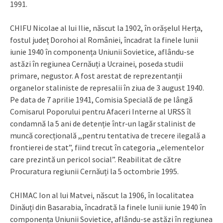
1991.
CHIFU Nicolae al lui Ilie, născut la 1902, în orășelul Herța,
fostul județ Dorohoi al României, încadrat la finele lunii
iunie 1940 în componența Uniunii Sovietice, aflându-se
astăzi în regiunea Cernăuți a Ucrainei, poseda studii
primare, negustor. A fost arestat de reprezentanții
organelor staliniste de represalii în ziua de 3 august 1940.
Pe data de 7 aprilie 1941, Comisia Specială de pe lângă
Comisarul Poporului pentru Afaceri Interne al URSS îl
condamnă la 5 ani de detenție într-un lagăr stalinist de
muncă corecțională ,,pentru tentativa de trecere ilegală a
frontierei de stat”, fiind trecut în categoria ,,elementelor
care prezintă un pericol social”. Reabilitat de către
Procuratura regiunii Cernăuți la 5 octombrie 1995.
CHIMAC Ion al lui Matvei, născut la 1906, în localitatea
Dinăuți din Basarabia, încadrată la finele lunii iunie 1940 în
componența Uniunii Sovietice, aflându-se astăzi în regiunea