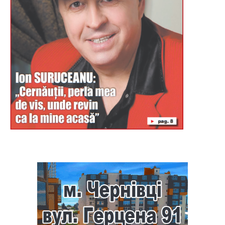
Буковина