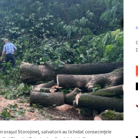
h
C
D
în orașul Storojineț, salvatorii au lichidat consecințele