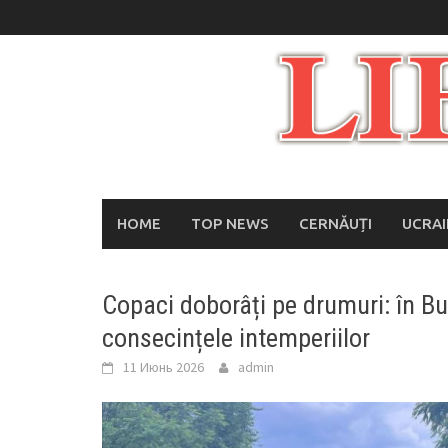
Skip
to
content
HOME
TOP NEWS
CERNĂUȚI
UCRA
Copaci doborâți pe drumuri: în Buc
consecințele intemperiilor
11 Июнь 2026
admin