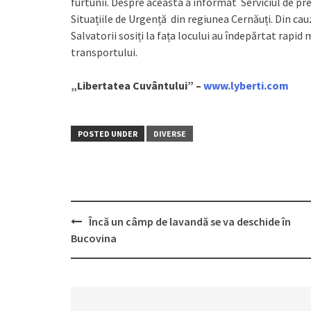
furtunii. Despre aceasta a informat Serviciul de pres
Situațiile de Urgență din regiunea Cernăuți. Din cau
Salvatorii sosiți la fața locului au îndepărtat rapid
transportului.
„Libertatea Cuvântului” –
www.lyberti.com
POSTED UNDER
DIVERSE
Încă un câmp de lavandă se va deschide în
Post
Bucovina
navigation