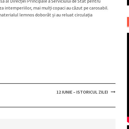
ă al Direcției Principale a Serviciului de Stat pentru
za intemperiilor, mai mulți copaci au căzut pe carosabil.
 materialul lemnos doborât și au reluat circulația
12 IUNIE – ISTORICUL ZILEI