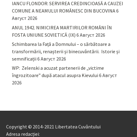
IANCU FLONDOR: SERVIREA CREDINCIOASĂ A CAUZEI
COMUNE A NEAMULUI ROMÂNESC DIN BUCOVINA
6
Август 2026
ANUL 1942. NIMICIREA MARTIRILOR ROMÂNI ÎN
FOSTA UNIUNE SOVIETICĂ (IX)
6 Август 2026
Schimbarea la Față a Domnului – o sărbătoare a
transformării, renașterii și binecuvântării. Istorie și
semnificații
6 Август 2026
WP: Zelenski a acuzat partenerii de „victime
îngrozitoare” după atacul asupra Kievului
6 Август
2026
Copyright © 2014-2021 Libertatea Cuvântului
Adresa redacției: