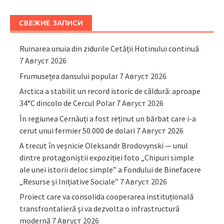
СВЕЖИЕ ЗАПИСИ
Ruinarea unuia din zidurile Cetății Hotinului continuă
7 Август 2026
Frumusețea dansului popular
7 Август 2026
Arctica a stabilit un record istoric de căldură: aproape
34°C dincolo de Cercul Polar
7 Август 2026
În regiunea Cernăuți a fost reținut un bărbat care i-a
cerut unui fermier 50.000 de dolari
7 Август 2026
A trecut în veșnicie Oleksandr Brodovynski — unul
dintre protagoniștii expoziției foto „Chipuri simple
ale unei istorii deloc simple” a Fondului de Binefacere
„Resurse și Inițiative Sociale”
7 Август 2026
Proiect care va consolida cooperarea instituțională
transfrontalieră și va dezvolta o infrastructură
modernă
7 Август 2026