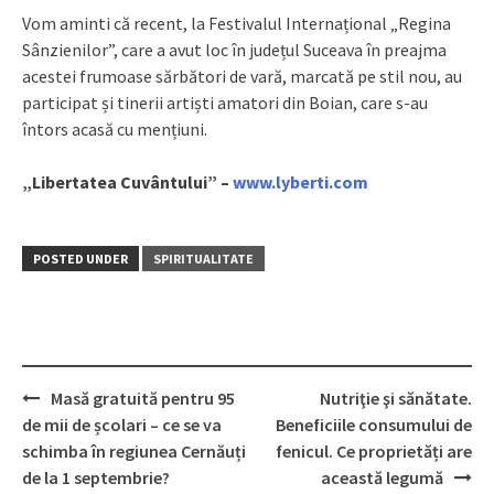
Vom aminti că recent, la Festivalul Internațional „Regina
Sânzienilor”, care a avut loc în județul Suceava în preajma
acestei frumoase sărbători de vară, marcată pe stil nou, au
participat și tinerii artiști amatori din Boian, care s-au
întors acasă cu mențiuni.
„Libertatea Cuvântului” –
www.lyberti.com
POSTED UNDER
SPIRITUALITATE
Masă gratuită pentru 95
Nutriţie şi sănătate.
Post
de mii de școlari – ce se va
Beneficiile consumului de
navigation
schimba în regiunea Cernăuți
fenicul. Ce proprietăți are
de la 1 septembrie?
această legumă