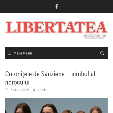
Skip
to
content
Main Menu
Coronițele de Sânziene – simbol al
norocului
7 Июль 2026
admin