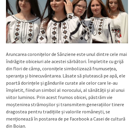
Aruncarea coronițelor de Sânziene este unul dintre cele mai
îndrăgite obiceiuri ale acestei sărbători. Împletite cu grijă
din flori de câmp, coronițele simbolizează frumusețea,
speranța și binecuvântarea. Lăsate să plutească pe apă, ele
poartă dorințele și gândurile curate ale celor care le-au
împletit, fiind un simbol al norocului, al sănătății și al unui
viitor luminos. Prin acest frumos obicei, păstrăm vie
moștenirea strămoșilor și transmitem generațiilor tinere
dragostea pentru tradițiile și valorile românești, se
menționează în postarea de pe Facebook a Casei de cultură
din Boian.