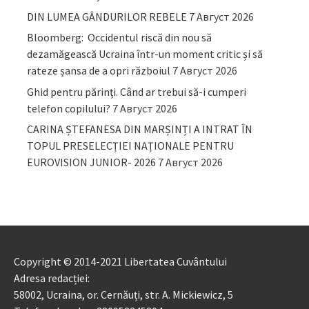
DIN LUMEA GÂNDURILOR REBELE
7 Август 2026
Bloomberg: Occidentul riscă din nou să
dezamăgească Ucraina într-un moment critic și să
rateze șansa de a opri războiul
7 Август 2026
Ghid pentru părinţi. Când ar trebui să-i cumperi
telefon copilului?
7 Август 2026
CARINA ȘTEFANESA DIN MARȘINȚI A INTRAT ÎN
TOPUL PRESELECȚIEI NAȚIONALE PENTRU
EUROVISION JUNIOR- 2026
7 Август 2026
Copyright © 2014-2021 Libertatea Cuvântului
Adresa redacției:
58002, Ucraina, or. Cernăuți, str. A. Mickiewicz, 5