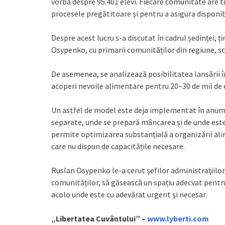
vorba despre 95.401 elevi. Fiecare comunitate are ti
procesele pregătitoare și pentru a asigura disponib
Despre acest lucru s-a discutat în cadrul ședinței, 
Osypenko, cu primarii comunităților din regiune, s
De asemenea, se analizează posibilitatea lansării î
acoperi nevoile alimentare pentru 20–30 de mii de e
Un astfel de model este deja implementat în anumit
separate, unde se prepară mâncarea și de unde este 
permite optimizarea substanțială a organizării alim
care nu dispun de capacitățile necesare.
Ruslan Osypenko le-a cerut șefilor administrațiilor 
comunităților, să găsească un spațiu adecvat pentr
acolo unde este cu adevărat urgent și necesar.
„Libertatea Cuvântului” –
www.lyberti.com