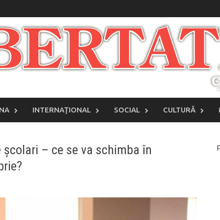
INA
INTERNAŢIONAL
SOCIAL
CULTURĂ
 școlari – ce se va schimba în
P
brie?