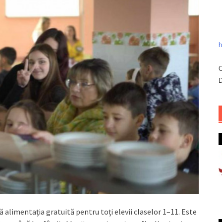
h
C
D
 alimentația gratuită pentru toți elevii claselor 1–11. Este