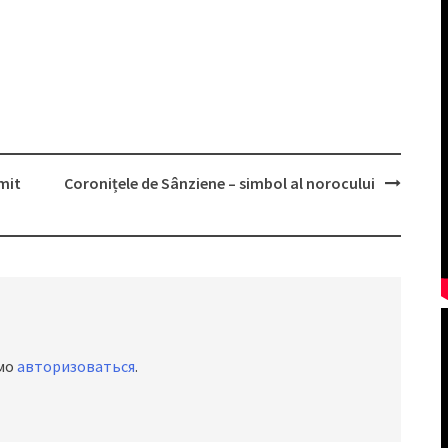
imit
Coronițele de Sânziene – simbol al norocului
имо
авторизоваться
.