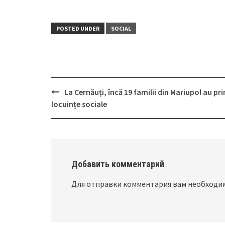
POSTED UNDER
SOCIAL
La Cernăuți, încă 19 familii din Mariupol au pr
Post
locuințe sociale
navigation
Добавить комментарий
Для отправки комментария вам необход