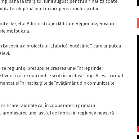
mp până la sfârșitul lunii august pentru a finaliza toate
ilitatea deplină pentru începerea anului școlar.
ținute de șeful Administrației Militare Regionale, Ruslan
crie molbuk.ua.
n Bucovina a proiectului „fabrică-bucătărie”, care ar putea
levi.
e regiuni și presupune crearea unei întreprinderi
livrată către mai multe școli în același timp. Acest format
entației în instituțiile de învățământ din comunitățile
militare raionale ca, în cooperare cu primarii
u amplasarea unei astfel de fabrici în regiunea noastră —