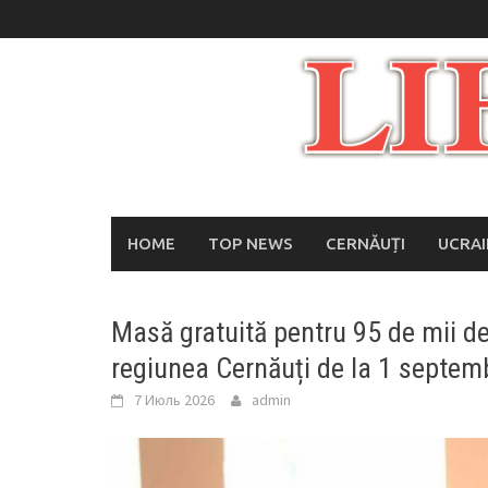
Skip
to
content
HOME
TOP NEWS
CERNĂUȚI
UCRA
Masă gratuită pentru 95 de mii de
regiunea Cernăuți de la 1 septem
7 Июль 2026
admin