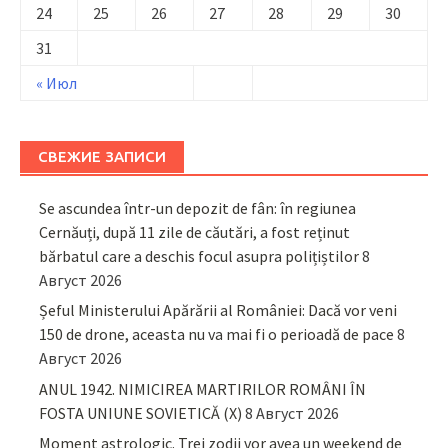
24
25
26
27
28
29
30
31
« Июл
СВЕЖИЕ ЗАПИСИ
Se ascundea într-un depozit de fân: în regiunea
Cernăuți, după 11 zile de căutări, a fost reținut
bărbatul care a deschis focul asupra polițiștilor
8
Август 2026
Șeful Ministerului Apărării al României: Dacă vor veni
150 de drone, aceasta nu va mai fi o perioadă de pace
8
Август 2026
ANUL 1942. NIMICIREA MARTIRILOR ROMÂNI ÎN
FOSTA UNIUNE SOVIETICĂ (X)
8 Август 2026
Moment astrologic. Trei zodii vor avea un weekend de