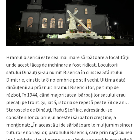
Hramul bisericii este cea mai mare sărbătoare a localităţii
unde acest lăcaş de închinare a fost ridicat. Locuitorii
satului Dinăuţi şi-au numit Biserica în cinstea Sfântului
Dimitrie, cinstit la 8 noiembrie pe stil vechi. Ultima dată
dinăuţenii au prăznuit hramul Bisericii lor, pe timp de
război, în 1944, când majoritatea bărbaţilor satului erau
plecaţi pe front. Şi, iată, istoria se repetă peste 78 de ani…
Starostele de Dinăuţi, Radu Ştefliuc, adresându-se
consătenilor cu prilejul acestei sărbători creştine, a
menţionat: „În această zi de sărbătoare le mulţumim sincer
tuturor enoriaşilor, parohului Bisericii, care prin rugăciunea
lor fierbinte şi susţinere s-au străduit ca parohia noastră să