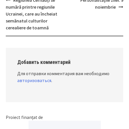
Post
numără printre regiunile
noiembrie
navigation
Ucrainei, care au încheiat
semănatul culturilor
cerealiere de toamnă
Добавить комментарий
Для отправки комментария вам необходимо
авторизоваться
.
Proiect finanțat de