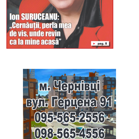
Буковина