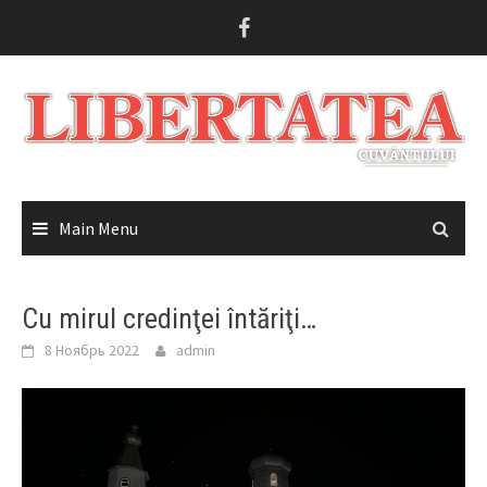
Skip
to
content
Main Menu
Cu mirul credinţei întăriţi…
8 Ноябрь 2022
admin