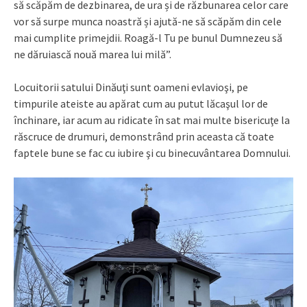
să scăpăm de dezbinarea, de ura și de răzbunarea celor care
vor să surpe munca noastră și ajută-ne să scăpăm din cele
mai cumplite primejdii. Roagă-l Tu pe bunul Dumnezeu să
ne dăruiască nouă marea lui milă”.
Locuitorii satului Dinăuţi sunt oameni evlavioşi, pe
timpurile ateiste au apărat cum au putut lăcaşul lor de
închinare, iar acum au ridicate în sat mai multe bisericuţe la
răscruce de drumuri, demonstrând prin aceasta că toate
faptele bune se fac cu iubire şi cu binecuvântarea Domnului.