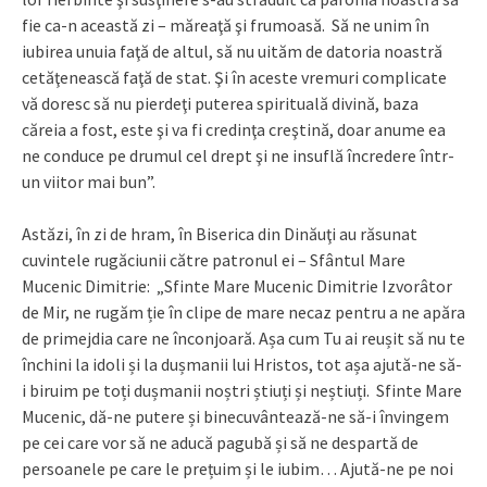
fie ca-n această zi – măreaţă şi frumoasă. Să ne unim în
iubirea unuia faţă de altul, să nu uităm de datoria noastră
cetăţenească faţă de stat. Şi în aceste vremuri complicate
vă doresc să nu pierdeţi puterea spirituală divină, baza
căreia a fost, este şi va fi credinţa creştină, doar anume ea
ne conduce pe drumul cel drept şi ne insuflă încredere într-
un viitor mai bun”.
Astăzi, în zi de hram, în Biserica din Dinăuţi au răsunat
cuvintele rugăciunii către patronul ei – Sfântul Mare
Mucenic Dimitrie: „Sfinte Mare Mucenic Dimitrie Izvorâtor
de Mir, ne rugăm ție în clipe de mare necaz pentru a ne apăra
de primejdia care ne înconjoară. Așa cum Tu ai reușit să nu te
închini la idoli și la dușmanii lui Hristos, tot așa ajută-ne să-
i biruim pe toți dușmanii noștri știuți și neștiuți. Sfinte Mare
Mucenic, dă-ne putere și binecuvântează-ne să-i învingem
pe cei care vor să ne aducă pagubă și să ne despartă de
persoanele pe care le prețuim și le iubim… Ajută-ne pe noi