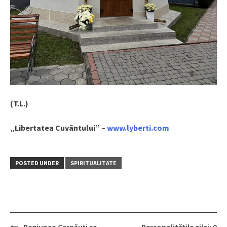
(T.L.)
„Libertatea Cuvântului” –
www.lyberti.com
POSTED UNDER
SPIRITUALITATE
Regiunea Cernăuți se
Personalităţile zilei: 9