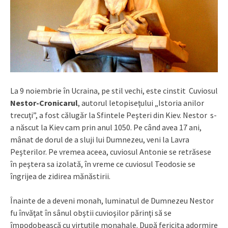
La 9 noiembrie în Ucraina, pe stil vechi, este cinstit Cuviosul
Nestor-Cronicarul
, autorul letopiseţului „Istoria anilor
trecuţi”, a fost călugăr la Sfintele Peşteri din Kiev. Nestor s-
a născut la Kiev cam prin anul 1050. Pe când avea 17 ani,
mânat de dorul de a sluji lui Dumnezeu, veni la Lavra
Peşterilor. Pe vremea aceea, cuviosul Antonie se retrăsese
în peştera sa izolată, în vreme ce cuviosul Teodosie se
îngrijea de zidirea mănăstirii.
Înainte de a deveni monah, luminatul de Dumnezeu Nestor
fu învăţat în sânul obştii cuvioşilor părinţi să se
împodobească cu virtuţile monahale. După fericita adormire