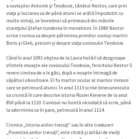
a cuvioşilor Antonie şi Teodosie, tânărul Nestor, care prin
viaţa şi lucrarea sa de până atunci se arătă împodobit cu
multe virtuţi, se învrednici să primească din mâinile
stareţului Ştefan tunderea în monahism. În 1080 Nestor
scrise cronica sa despre pătimirea primilor cuvioşi martiri
Boris şi Gleb, precum şi despre viaţa cuviosului Teodosie.
Când în anul 1091 obştea de la Lavra hotărî să dezgroape
sfintele moaşte ale cuviosului Teodosie, fericitului Nestor îi
reveni cinstea de a le găsi, după o noapte întreagă de
săpături obositoare. El fu martor ocular al marilor minuni
care se petrecură atunci. În anul 1113 scrise binecunoscuta
sa cronică în care descrise istoria Rusiei Kievene de la anul
850 până la 1110. Cuviosul nu încetă niciodată să scrie, până
la adormirea sa în pace, petrecută în anul 1114.
Cronica „Istoria anilor trecuţi” sau în alte traduceri
„Povestea anilor trecuţi”, este citată şi astăzi de mulţi