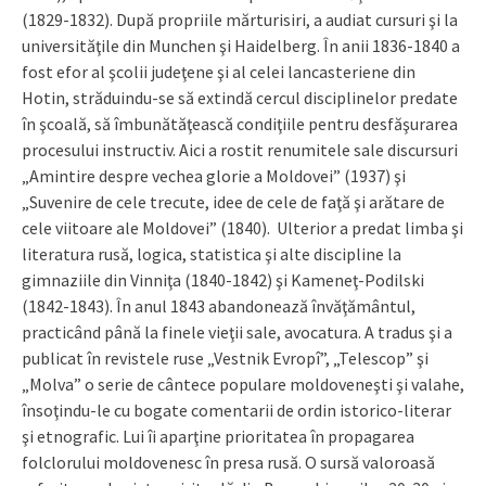
(1829-1832). După propriile mărturisiri, a audiat cursuri şi la
universităţile din Munchen şi Haidelberg. În anii 1836-1840 a
fost efor al şcolii judeţene şi al celei lancasteriene din
Hotin, străduindu-se să extindă cercul disciplinelor predate
în şcoală, să îmbunătăţească condiţiile pentru desfăşurarea
procesului instructiv. Aici a rostit renumitele sale discursuri
„Amintire despre vechea glorie a Moldovei” (1937) şi
„Suvenire de cele trecute, idee de cele de faţă şi arătare de
cele viitoare ale Moldovei” (1840). Ulterior a predat limba şi
literatura rusă, logica, statistica şi alte discipline la
gimnaziile din Vinniţa (1840-1842) şi Kameneţ-Podilski
(1842-1843). În anul 1843 abandonează învăţământul,
practicând până la finele vieţii sale, avocatura. A tradus şi a
publicat în revistele ruse „Vestnik Evropî”, „Telescop” şi
„Molva” o serie de cântece populare mol­doveneşti şi valahe,
însoţindu-le cu bogate comentarii de ordin istorico-literar
şi etnografic. Lui îi aparţine prioritatea în propa­garea
folclorului moldovenesc în presa rusă. O sursă valoroasă