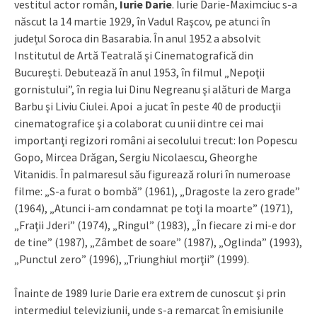
vestitul actor român,
Iurie Darie
. Iurie Darie-Maximciuc s-a
născut la 14 martie 1929, în Vadul Raşcov, pe atunci în
județul Soroca din Basarabia. În anul 1952 a absolvit
Institutul de Artă Teatrală şi Cinematografică din
Bucureşti. Debutează în anul 1953, în filmul „Nepoţii
gornistului”, în regia lui Dinu Negreanu şi alături de Marga
Barbu şi Liviu Ciulei. Apoi a jucat în peste 40 de producţii
cinematografice şi a colaborat cu unii dintre cei mai
importanţi regizori români ai secolului trecut: Ion Popescu
Gopo, Mircea Drăgan, Sergiu Nicolaescu, Gheorghe
Vitanidis. În palmaresul său figurează roluri în numeroase
filme: „S-a furat o bombă” (1961), „Dragoste la zero grade”
(1964), „Atunci i-am condamnat pe toţi la moarte” (1971),
„Fraţii Jderi” (1974), „Ringul” (1983), „În fiecare zi mi-e dor
de tine” (1987), „Zâmbet de soare” (1987), „Oglinda” (1993),
„Punctul zero” (1996), „Triunghiul morţii” (1999).
Înainte de 1989 Iurie Darie era extrem de cunoscut şi prin
intermediul televiziunii, unde s-a remarcat în emisiunile