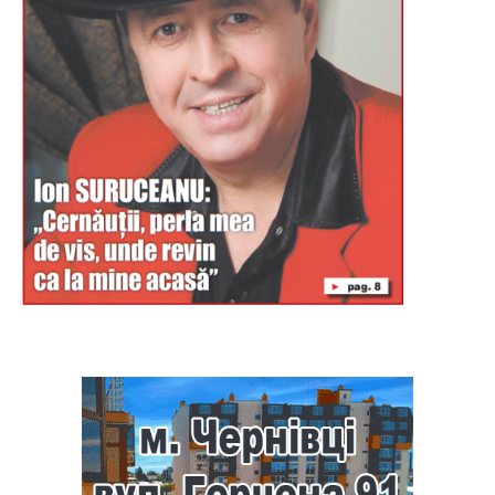
Буковина