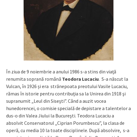
În ziua de 9 noiembrie a anului 1986 s-a stins din viaţă
renumita soprană română
Teodora Lucaciu
. S-a născut la
Vulcan, în 1926 și era strănepoata preotului Vasile Lucaciu,
rămas în istorie pentru contribuţia sa la Unirea din 1918 şi
supranumit „Leul din Siseşti”. Când a auzit vocea
hunedorencei, o comisie specială de depistare a talentelor a
dus-o din Valea Jiului la Bucureşti. Teodora Lucaciu a
absolvit Conservatorul „Ciprian Porumbescu”, la clasa de
operă, cu media 10 la toate disciplinele. După absolvire, s-a