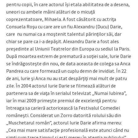
pentru copii, în care actorul își etala abilitatea de a desena,
uneori cu ambele mâini alături de o micuţă
coprezentatoare, Mihaela. A fost căsătorit cu actriţa
Consuela Roşu cu care are un fiu Alexandru (Ducu) Darie,
care nu numai ca a moştenit talentul părinţilor săi, dar
chiar se pare ca i-a depăşit. Alexandru Darie a fost ales
președinte al Uniunii Teatrelor din Europa cu sediul la Paris.
După moartea extrem de prematură a soţiei sale, Iurie Darie
se îndrăgosteşte din nou, de data aceasta de colega sa Anca
Pandrea cu care formează un cuplu demn de invidiat. În 22
de ani, Iurie şi Anca nu au stat despărţiţi mai mult de patru
zile. În 2004 actorul Iurie Darie se filmează alături de
partenera sa de viaţa în serialul televizat „Numai Iubirea”,
iar în mai 2009 primeşte premiul de excelenţă pentru
întreaga sa carieră actoricească la Festivalul Comediei
româneşti. Considerat un Zorro datorită rolului său din
„Muschetarul român”, actorul Iurie Darie afirma mereu:
„Cea mai mare satisfacţie profesională este atunci când nu
simţi cum trece timpul şi eşti mereu în atenţia publicului”.