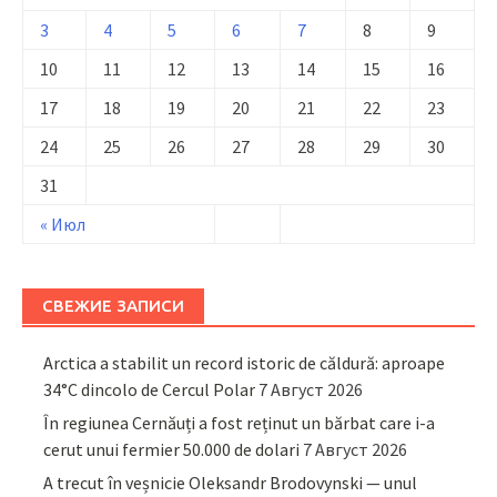
3
4
5
6
7
8
9
10
11
12
13
14
15
16
17
18
19
20
21
22
23
24
25
26
27
28
29
30
31
« Июл
СВЕЖИЕ ЗАПИСИ
Arctica a stabilit un record istoric de căldură: aproape
34°C dincolo de Cercul Polar
7 Август 2026
În regiunea Cernăuți a fost reținut un bărbat care i-a
cerut unui fermier 50.000 de dolari
7 Август 2026
A trecut în veșnicie Oleksandr Brodovynski — unul