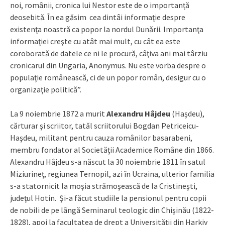
noi, românii, cronica lui Nestor este de o importanță
deosebită. În ea găsim cea dintâi informaţie despre
existenţa noastră ca popor la nordul Dunării. Importanţa
informaţiei creşte cu atât mai mult, cu cât ea este
coroborată de datele ce ni le procură, câţiva ani mai târziu
cronicarul din Ungaria, Anonymus. Nu este vorba despre o
populaţie românească, ci de un popor român, desigur cu o
organizaţie politică”.
La 9 noiembrie 1872 a murit
Alexandru Hâjdeu
(Haşdeu),
cărturar şi scriitor, tatăl scriitorului Bogdan Petriceicu-
Haşdeu, militant pentru cauza românilor basarabeni,
membru fondator al Societăţii Academice Române din 1866.
Alexandru Hâjdeu s-a născut la 30 noiembrie 1811 în satul
Miziurineţ, regiunea Ternopil, azi în Ucraina, ulterior familia
s-a statornicit la moşia strămoşească de la Cristineşti,
judeţul Hotin. Şi-a făcut studiile la pensionul pentru copii
de nobili de pe lângă Seminarul teologic din Chişinău (1822-
1828), apoi la facultatea de drept a Universităţii din Harkiv