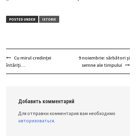
POSTED UNDER
ISTORIE
Cu mirul credinţei
9 noiembrie: sărbători şi
Post
întăriţi…
semne ale timpului
navigation
Добавить комментарий
Для отправки комментария вам необходимо
авторизоваться
.