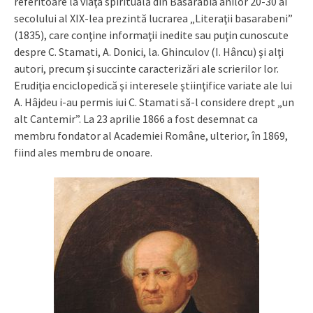
referitoare la viaţa spirituală din Basarabia anilor 20-30 ai
secolului al XIX-lea prezintă lucrarea „Literaţii basarabeni”
(1835), care conţine informaţii inedite sau puţin cunoscute
despre C. Stamati, A. Donici, la. Ghinculov (I. Hâncu) şi alţi
autori, precum şi succinte caracterizări ale scrierilor lor.
Erudiţia enciclopedică şi interesele ştiinţifice variate ale lui
A. Hâjdeu i-au permis iui C. Stamati să-l considere drept „un
alt Cantemir”. La 23 aprilie 1866 a fost desemnat ca
membru fondator al Academiei Române, ulterior, în 1869,
fiind ales membru de onoare.