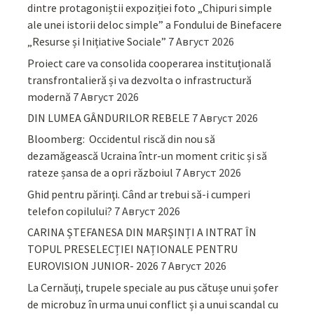
dintre protagoniștii expoziției foto „Chipuri simple
ale unei istorii deloc simple” a Fondului de Binefacere
„Resurse și Inițiative Sociale”
7 Август 2026
Proiect care va consolida cooperarea instituțională
transfrontalieră și va dezvolta o infrastructură
modernă
7 Август 2026
DIN LUMEA GÂNDURILOR REBELE
7 Август 2026
Bloomberg: Occidentul riscă din nou să
dezamăgească Ucraina într-un moment critic și să
rateze șansa de a opri războiul
7 Август 2026
Ghid pentru părinţi. Când ar trebui să-i cumperi
telefon copilului?
7 Август 2026
CARINA ȘTEFANESA DIN MARȘINȚI A INTRAT ÎN
TOPUL PRESELECȚIEI NAȚIONALE PENTRU
EUROVISION JUNIOR- 2026
7 Август 2026
La Cernăuți, trupele speciale au pus cătușe unui șofer
de microbuz în urma unui conflict și a unui scandal cu