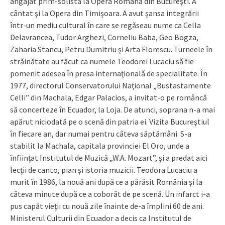
angajat prim-solistă la Opera Română din Bucureşti. A
cântat şi la Opera din Timişoara. A avut şansa integrării
într-un mediu cultural în care se regăseau nume ca Cella
Delavrancea, Tudor Arghezi, Corneliu Baba, Geo Bogza,
Zaharia Stancu, Petru Dumitriu şi Arta Florescu. Turneele în
străinătate au făcut ca numele Teodorei Lucaciu să fie
pomenit adesea în presa internaţională de specialitate. În
1977, directorul Conservatorului Naţional „Bustastamente
Celli” din Machala, Edgar Palacios, a invitat-o pe româncă
să concerteze în Ecuador, la Loja. De atunci, soprana n-a mai
apărut niciodată pe o scenă din patria ei. Vizita Bucureştiul
în fiecare an, dar numai pentru câteva săptămâni. S-a
stabilit la Machala, capitala provinciei El Oro, unde a
înfiinţat Institutul de Muzică „W.A. Mozart”, şi a predat aici
lecţii de canto, pian şi istoria muzicii. Teodora Lucaciu a
murit în 1986, la nouă ani după ce a părăsit România şi la
câteva minute după ce a coborât de pe scenă. Un infarct i-a
pus capăt vieţii cu nouă zile înainte de-a împlini 60 de ani.
Ministerul Culturii din Ecuador a decis ca Institutul de