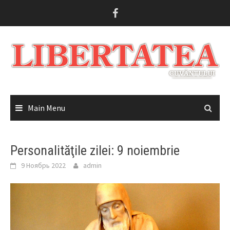
Skip
to
content
Main Menu
Personalităţile zilei: 9 noiembrie
9 Ноябрь 2022
admin