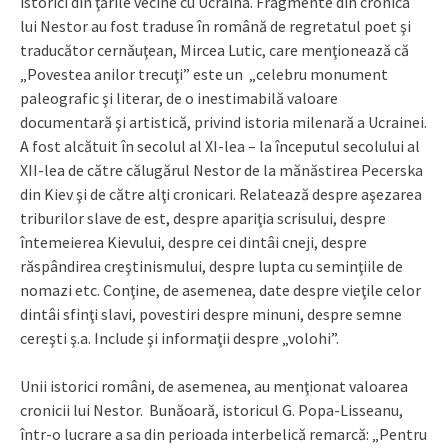
istorici din ţările vecine cu Ucraina. Fragmente din cronica
lui Nestor au fost traduse în română de regretatul poet şi
traducător cernăuţean, Mircea Lutic, care menţionează că
„Povestea anilor trecuţi” este un „celebru monument
paleografic şi literar, de o inestimabilă valoare
documentară şi artistică, privind istoria milenară a Ucrainei.
A fost alcătuit în secolul al XI-lea – la începutul secolului al
XII-lea de către călugărul Nestor de la mănăstirea Pecerska
din Kiev şi de către alţi cronicari. Relatează despre aşezarea
triburilor slave de est, despre apariţia scrisului, despre
întemeierea Kievului, despre cei dintâi cneji, despre
răspândirea creştinismului, despre lupta cu seminţiile de
nomazi etc. Conţine, de asemenea, date despre vieţile celor
dintâi sfinţi slavi, povestiri despre minuni, despre semne
cereşti ş.a. Include şi informaţii despre „volohi”.
Unii istorici români, de asemenea, au menţionat valoarea
cronicii lui Nestor. Bunăoară, istoricul G. Popa-Lisseanu,
într-o lucrare a sa din perioada interbelică remarcă: „Pentru