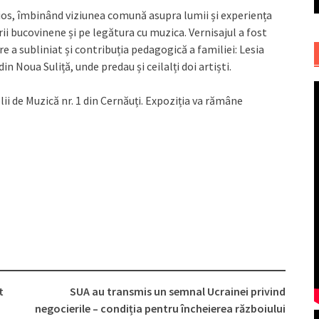
ios, îmbinând viziunea comună asupra lumii și experiența
rii bucovinene și pe legătura cu muzica. Vernisajul a fost
e a subliniat și contribuția pedagogică a familiei: Lesia
 Noua Suliță, unde predau și ceilalți doi artiști.
ii de Muzică nr. 1 din Cernăuți. Expoziția va rămâne
t
SUA au transmis un semnal Ucrainei privind
negocierile – condiția pentru încheierea războiului