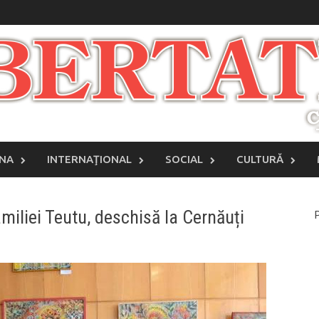
INA
INTERNAŢIONAL
SOCIAL
CULTURĂ
amiliei Teutu, deschisă la Cernăuți
P