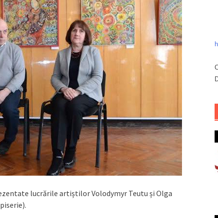
h
C
D
ezentate lucrările artiștilor Volodymyr Teutu și Olga
piserie).