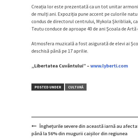
Creația lor este prezentată ca un tot unitar armon
de mulți ani. Expoziția pune accent pe culorile natu
condus de directorul centrului, Mykola Șkribliak, car
Teutu conduce de aproape 40 de ani Școala de Artă din
Atmosfera muzicală a fost asigurată de elevi ai Școl
deschisă până pe 17 aprilie.
„Libertatea Cuvântului” –
www.lyberti.com
POSTED UNDER
CULTURĂ
Înghețurile severe din această iarnă au afecta
Post
până la 56% din mugurii caișilor din regiunea