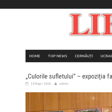
Skip
to
content
HOME
TOP NEWS
CERNĂUȚI
UCRA
„Culorile sufletului” – expoziția f
19 Март 2026
admin