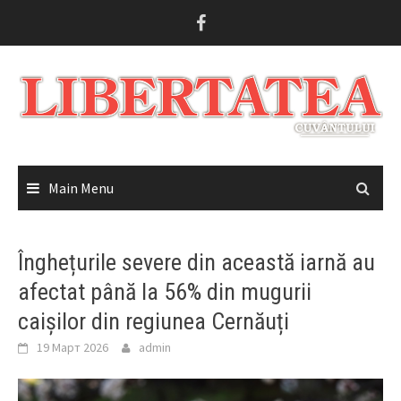
Skip
to
content
Main Menu
Înghețurile severe din această iarnă au
afectat până la 56% din mugurii
caișilor din regiunea Cernăuți
19 Март 2026
admin