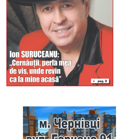
Буковина