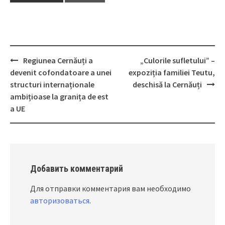
Regiunea Cernăuți a
„Culorile sufletului” –
Post
devenit cofondatoare a unei
expoziția familiei Teutu,
navigation
structuri internaționale
deschisă la Cernăuți
ambițioase la granița de est
a UE
Добавить комментарий
Для отправки комментария вам необходимо
авторизоваться
.