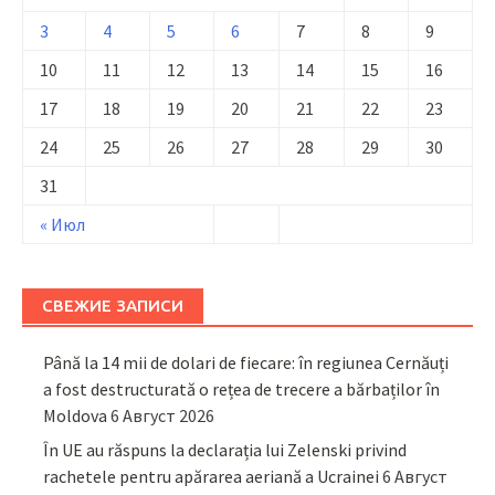
3
4
5
6
7
8
9
10
11
12
13
14
15
16
17
18
19
20
21
22
23
24
25
26
27
28
29
30
31
« Июл
СВЕЖИЕ ЗАПИСИ
Până la 14 mii de dolari de fiecare: în regiunea Cernăuți
a fost destructurată o rețea de trecere a bărbaților în
Moldova
6 Август 2026
În UE au răspuns la declarația lui Zelenski privind
rachetele pentru apărarea aeriană a Ucrainei
6 Август