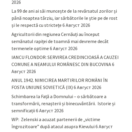
2026
La 99 de ani ai săi muncește de la revărsatul zorilor și
până noaptea târziu, iar sărbătorile le știe pe de rost
și le respectă cu strictețe
6 Август 2026
Agricultorii din regiunea Cernăuți au început
semănatul rapiței de toamnă mai devreme decât
termenele optime
6 Август 2026
IANCU FLONDOR: SERVIREA CREDINCIOASĂ A CAUZEI
COMUNE A NEAMULUI ROMÂNESC DIN BUCOVINA
6
Август 2026
ANUL 1942. NIMICIREA MARTIRILOR ROMÂNI ÎN
FOSTA UNIUNE SOVIETICĂ (IX)
6 Август 2026
Schimbarea la Față a Domnului – o sărbătoare a
transformării, renașterii și binecuvântării. Istorie și
semnificații
6 Август 2026
WP: Zelenski a acuzat partenerii de „victime
îngrozitoare” după atacul asupra Kievului
6 Август