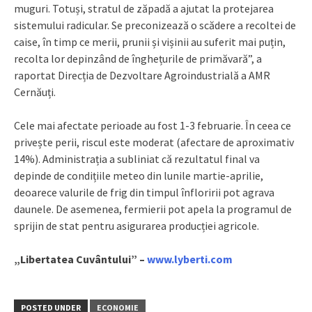
muguri. Totuși, stratul de zăpadă a ajutat la protejarea
sistemului radicular. Se preconizează o scădere a recoltei de
caise, în timp ce merii, prunii și vișinii au suferit mai puțin,
recolta lor depinzând de înghețurile de primăvară”, a
raportat Direcția de Dezvoltare Agroindustrială a AMR
Cernăuți.
Cele mai afectate perioade au fost 1-3 februarie. În ceea ce
privește perii, riscul este moderat (afectare de aproximativ
14%). Administrația a subliniat că rezultatul final va
depinde de condițiile meteo din lunile martie-aprilie,
deoarece valurile de frig din timpul înfloririi pot agrava
daunele. De asemenea, fermierii pot apela la programul de
sprijin de stat pentru asigurarea producției agricole.
„Libertatea Cuvântului” –
www.lyberti.com
POSTED UNDER
ECONOMIE