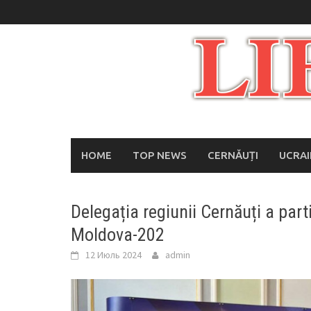
Skip
to
content
HOME
TOP NEWS
CERNĂUȚI
UCRA
Delegația regiunii Cernăuți a par
Moldova-202
12 Июль 2024
admin