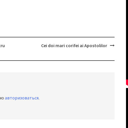
tru
Cei doi mari corifei ai Apostolilor
имо
авторизоваться
.