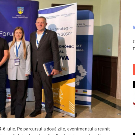
h
C
D
4-6 iulie. Pe parcursul a două zile, evenimentul a reunit