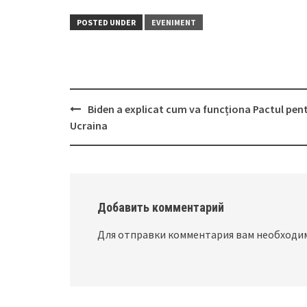
POSTED UNDER
EVENIMENT
Biden a explicat cum va funcționa Pactul pen
Post
Ucraina
navigation
Добавить комментарий
Для отправки комментария вам необход