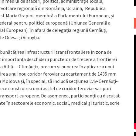
in mediul de afaceri, politică, administrație locală,
 dezvoltare regională din România, Ucraina, Republica
 fost Maria Grapini, membră a Parlamentului European, și
ederal pentru politică europeană (Uniunea Generală a
al European). În afară de delegația regiunii Cernăuți,
le Odesa și Vinnyția.
bunătățirea infrastructurii transfrontaliere în zona de
t importanța deschiderii punctelor de trecere a frontierei
 Albă — Climăuți», precum și punerea în aplicare a unui
uirea unui nou coridor feroviar cu ecartament de 1435 mm
Moldova și, în special, să includă secțiunea Lviv-Cernăuți-
ece construirea unui astfel de coridor feroviar va spori
 transport europene. De asemenea, participanții au discutat
te în sectoarele economic, social, medical și turistic, scrie