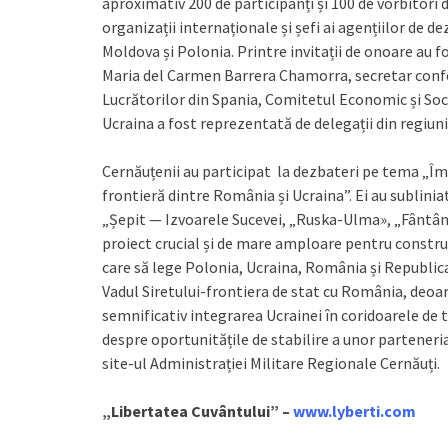
aproximativ 200 de participanți și 100 de vorbitori d
organizații internaționale și șefi ai agențiilor de
Moldova și Polonia. Printre invitații de onoare au
Maria del Carmen Barrera Chamorra, secretar conf
Lucrătorilor din Spania, Comitetul Economic și Soci
Ucraina a fost reprezentată de delegații din regiuni
Cernăuțenii au participat la dezbateri pe tema „Îm
frontieră dintre România și Ucraina”. Ei au sublinia
„Șepit — Izvoarele Sucevei, „Ruska-Ulma», „Fântâna
proiect crucial și de mare amploare pentru constr
care să lege Polonia, Ucraina, România și Republica 
Vadul Siretului-frontiera de stat cu România, deoar
semnificativ integrarea Ucrainei în coridoarele de
despre oportunitățile de stabilire a unor parteneria
site-ul Administrației Militare Regionale Cernăuți.
„Libertatea Cuvântului” –
www.lyberti.com