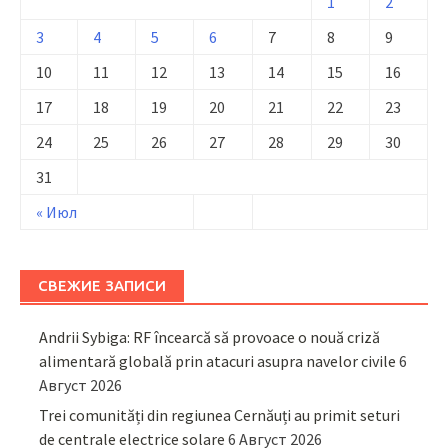
1
2
3
4
5
6
7
8
9
10
11
12
13
14
15
16
17
18
19
20
21
22
23
24
25
26
27
28
29
30
31
« Июл
СВЕЖИЕ ЗАПИСИ
Andrii Sybiga: RF încearcă să provoace o nouă criză
alimentară globală prin atacuri asupra navelor civile
6
Август 2026
Trei comunități din regiunea Cernăuți au primit seturi
de centrale electrice solare
6 Август 2026