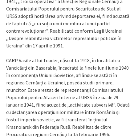
1941, ,,troika operativă” a Direcției Regionale Cernăuți a
Comisariatului Poporului pentru Securitatea de Stat al
URSS adoptă hotărârea privind deportarea ei, fiind acuzată
de faptul că ,,era soția unui membru al unui partid
contrarevoluționar”. Reabilitată conform Legii Ucrainei
,,Despre reabilitarea victimelor represaliilor politice în
Ucraina” din 17 aprilie 1991.
CARP Vasile al lui Toader, născut la 1918, în localitatea
Vancicăuți din Basarabia, încadrată la finele lunii iunie 1940
în componența Uniunii Sovietice, aflându-se astăzi în
regiunea Cernăuți a Ucrainei, poseda studii primare,
muncitor. Este arestat de reprezentanții Comisariatului
Poporului pentru Afaceri Interne al URSS în ziua de 29
ianuarie 1941, fiind acuzat de ,,activitate subversivă”. Odată
cu declanșarea operațiunilor militare între România și
fostul imperiu sovietic, va fi transferat în ținutul
Krasnoiarsk din Federația Rusă. Reabilitat de către
Procuratura regiunii Cernăuți la 15 februarie 1996.