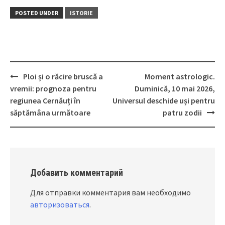
POSTED UNDER
ISTORIE
Ploi și o răcire bruscă a
Moment astrologic.
Post
vremii: prognoza pentru
Duminică, 10 mai 2026,
navigation
regiunea Cernăuți în
Universul deschide uși pentru
săptămâna următoare
patru zodii
Добавить комментарий
Для отправки комментария вам необходимо
авторизоваться
.