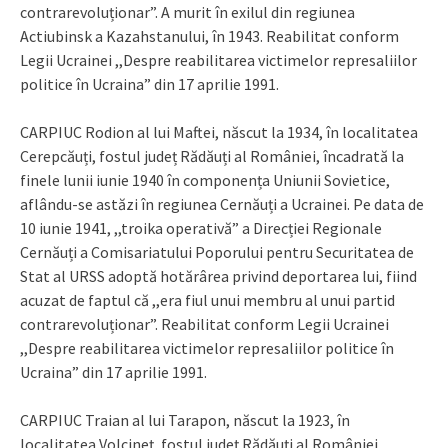
contrarevoluționar”. A murit în exilul din regiunea
Actiubinsk a Kazahstanului, în 1943. Reabilitat conform
Legii Ucrainei ,,Despre reabilitarea victimelor represaliilor
politice în Ucraina” din 17 aprilie 1991.
CARPIUC Rodion al lui Maftei, născut la 1934, în localitatea
Cerepcăuți, fostul județ Rădăuți al României, încadrată la
finele lunii iunie 1940 în componența Uniunii Sovietice,
aflându-se astăzi în regiunea Cernăuți a Ucrainei. Pe data de
10 iunie 1941, ,,troika operativă” a Direcției Regionale
Cernăuți a Comisariatului Poporului pentru Securitatea de
Stat al URSS adoptă hotărârea privind deportarea lui, fiind
acuzat de faptul că ,,era fiul unui membru al unui partid
contrarevoluționar”. Reabilitat conform Legii Ucrainei
,,Despre reabilitarea victimelor represaliilor politice în
Ucraina” din 17 aprilie 1991.
CARPIUC Traian al lui Tarapon, născut la 1923, în
localitatea Volcineț, fostul județ Rădăuți al României,