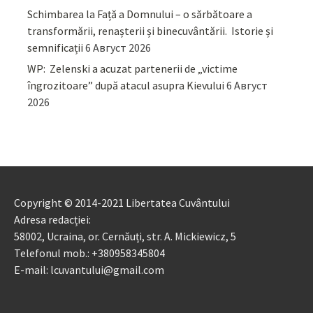
Schimbarea la Față a Domnului – o sărbătoare a
transformării, renașterii și binecuvântării. Istorie și
semnificații
6 Август 2026
WP: Zelenski a acuzat partenerii de „victime
îngrozitoare” după atacul asupra Kievului
6 Август
2026
Copyright © 2014-2021 Libertatea Cuvântului
Adresa redacției:
58002, Ucraina, or. Cernăuți, str. A. Mickiewicz, 5
Telefonul mob.: +380958345804
E-mail: lcuvantului@gmail.com