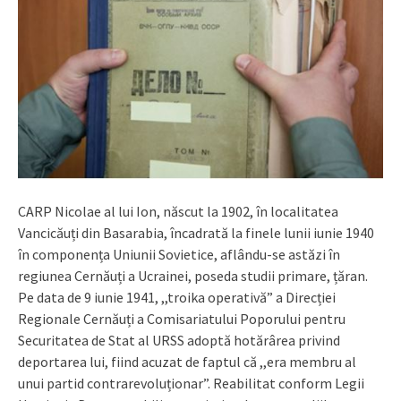
CARP Nicolae al lui Ion, născut la 1902, în localitatea
Vancicăuți din Basarabia, încadrată la finele lunii iunie 1940
în componența Uniunii Sovietice, aflându-se astăzi în
regiunea Cernăuți a Ucrainei, poseda studii primare, țăran.
Pe data de 9 iunie 1941, ,,troika operativă” a Direcției
Regionale Cernăuți a Comisariatului Poporului pentru
Securitatea de Stat al URSS adoptă hotărârea privind
deportarea lui, fiind acuzat de faptul că ,,era membru al
unui partid contrarevoluționar”. Reabilitat conform Legii