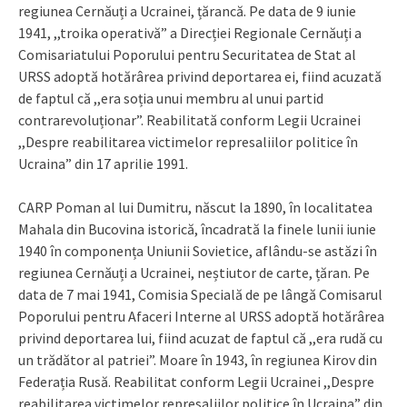
regiunea Cernăuți a Ucrainei, țărancă. Pe data de 9 iunie
1941, ,,troika operativă” a Direcției Regionale Cernăuți a
Comisariatului Poporului pentru Securitatea de Stat al
URSS adoptă hotărârea privind deportarea ei, fiind acuzată
de faptul că ,,era soția unui membru al unui partid
contrarevoluționar”. Reabilitată conform Legii Ucrainei
,,Despre reabilitarea victimelor represaliilor politice în
Ucraina” din 17 aprilie 1991.
CARP Poman al lui Dumitru, născut la 1890, în localitatea
Mahala din Bucovina istorică, încadrată la finele lunii iunie
1940 în componența Uniunii Sovietice, aflându-se astăzi în
regiunea Cernăuți a Ucrainei, neștiutor de carte, țăran. Pe
data de 7 mai 1941, Comisia Specială de pe lângă Comisarul
Poporului pentru Afaceri Interne al URSS adoptă hotărârea
privind deportarea lui, fiind acuzat de faptul că ,,era rudă cu
un trădător al patriei”. Moare în 1943, în regiunea Kirov din
Federația Rusă. Reabilitat conform Legii Ucrainei ,,Despre
reabilitarea victimelor represaliilor politice în Ucraina” din