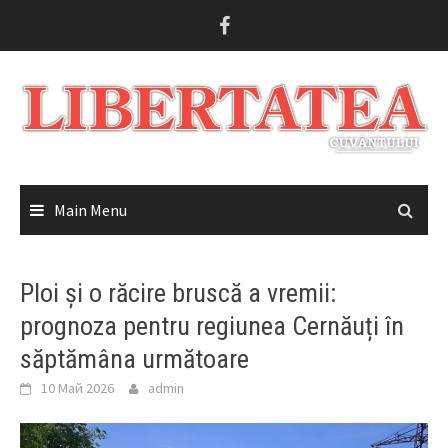
Skip
to
content
Main Menu
Ploi și o răcire bruscă a vremii:
prognoza pentru regiunea Cernăuți în
săptămâna următoare
10 Май 2026
admin