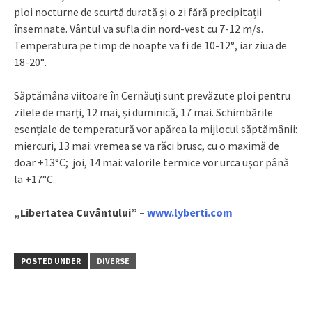
ploi nocturne de scurtă durată și o zi fără precipitații
însemnate. Vântul va sufla din nord-vest cu 7-12 m/s.
Temperatura pe timp de noapte va fi de 10-12°, iar ziua de
18-20°.
Săptămâna viitoare în Cernăuți sunt prevăzute ploi pentru
zilele de marți, 12 mai, și duminică, 17 mai. Schimbările
esențiale de temperatură vor apărea la mijlocul săptămânii:
miercuri, 13 mai: vremea se va răci brusc, cu o maximă de
doar +13°C; joi, 14 mai: valorile termice vor urca ușor până
la +17°C.
„Libertatea Cuvântului” –
www.lyberti.com
POSTED UNDER
DIVERSE