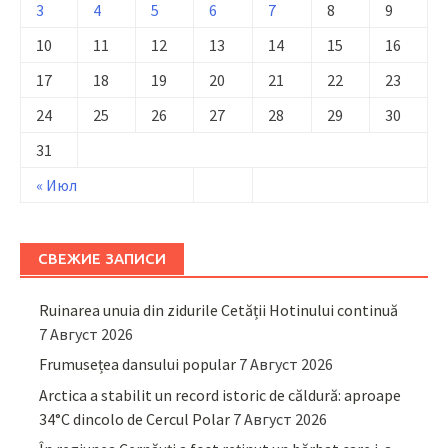
3
4
5
6
7
8
9
10
11
12
13
14
15
16
17
18
19
20
21
22
23
24
25
26
27
28
29
30
31
« Июл
СВЕЖИЕ ЗАПИСИ
Ruinarea unuia din zidurile Cetății Hotinului continuă
7 Август 2026
Frumusețea dansului popular
7 Август 2026
Arctica a stabilit un record istoric de căldură: aproape
34°C dincolo de Cercul Polar
7 Август 2026