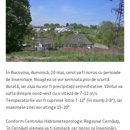
În Bucovina, duminică, 10 mai, cerul va fi noros cu perioade
de înseninare. Noaptea se vor semnala ploi de scurtă
durată, iar ziua nu vor fi precipitații semnificative. Vântul va
sufla dinspre nord-vest cu o viteză de 7-12 m/s.
Temperaturile vor fi cuprinse între 7-12° (în munți 3-8°), iar
maximele zilei vor atinge 15-20°.
Conform Centrului Hidrometeorologic Regional Cernăuți,
în Cernăuți vremea va fi similară: cer noros cu înseninări,