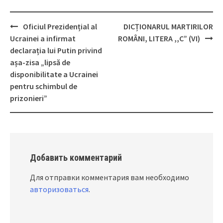
Oficiul Prezidențial al
DICȚIONARUL MARTIRILOR
Post
Ucrainei a infirmat
ROMÂNI, LITERA ,,C” (VI)
navigation
declarația lui Putin privind
așa-zisa „lipsă de
disponibilitate a Ucrainei
pentru schimbul de
prizonieri”
Добавить комментарий
Для отправки комментария вам необходимо
авторизоваться
.