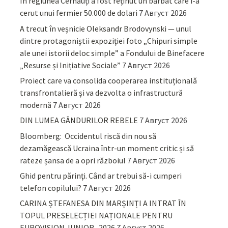
În regiunea Cernăuți a fost reținut un bărbat care i-a
cerut unui fermier 50.000 de dolari
7 Август 2026
A trecut în veșnicie Oleksandr Brodovynski — unul
dintre protagoniștii expoziției foto „Chipuri simple
ale unei istorii deloc simple” a Fondului de Binefacere
„Resurse și Inițiative Sociale”
7 Август 2026
Proiect care va consolida cooperarea instituțională
transfrontalieră și va dezvolta o infrastructură
modernă
7 Август 2026
DIN LUMEA GÂNDURILOR REBELE
7 Август 2026
Bloomberg: Occidentul riscă din nou să
dezamăgească Ucraina într-un moment critic și să
rateze șansa de a opri războiul
7 Август 2026
Ghid pentru părinţi. Când ar trebui să-i cumperi
telefon copilului?
7 Август 2026
CARINA ȘTEFANESA DIN MARȘINȚI A INTRAT ÎN
TOPUL PRESELECȚIEI NAȚIONALE PENTRU
EUROVISION JUNIOR- 2026
7 Август 2026