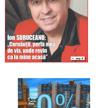
Буковина