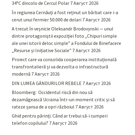
34°C dincolo de Cercul Polar
7 Август 2026
În regiunea Cernăuți a fost reținut un bărbat care i-a
cerut unui fermier 50.000 de dolari
7 Август 2026
A trecut în veșnicie Oleksandr Brodovynski — unul
dintre protagoniștii expoziției foto „Chipuri simple
ale unei istorii deloc simple” a Fondului de Binefacere
„Resurse și Inițiative Sociale”
7 Август 2026
Proiect care va consolida cooperarea instituțională
transfrontalieră și va dezvolta o infrastructură
modernă
7 Август 2026
DIN LUMEA GÂNDURILOR REBELE
7 Август 2026
Bloomberg: Occidentul riscă din nou să
dezamăgească Ucraina într-un moment critic și să
rateze șansa de a opri războiul
7 Август 2026
Ghid pentru părinţi. Când ar trebui să-i cumperi
telefon copilului?
7 Август 2026