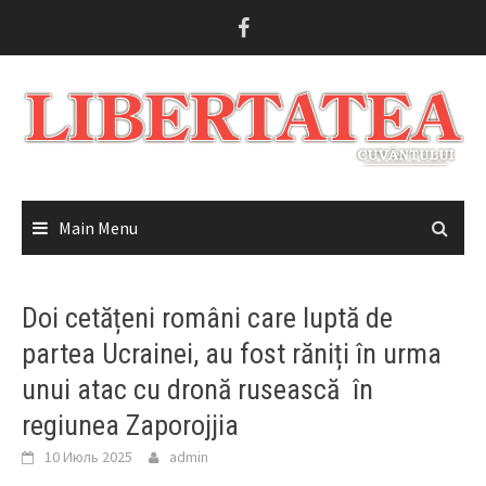
Skip
to
content
Main Menu
Doi cetățeni români care luptă de
partea Ucrainei, au fost răniți în urma
unui atac cu dronă rusească în
regiunea Zaporojjia
10 Июль 2025
admin