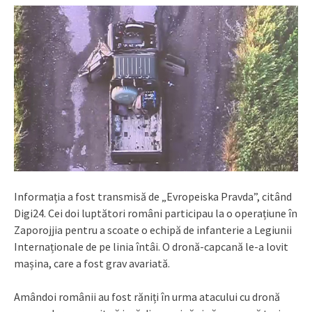
Informația a fost transmisă de „Evropeiska Pravda”, citând
Digi24. Cei doi luptători români participau la o operațiune în
Zaporojjia pentru a scoate o echipă de infanterie a Legiunii
Internaționale de pe linia întâi. O dronă-capcană le-a lovit
mașina, care a fost grav avariată.
Amândoi românii au fost răniți în urma atacului cu dronă