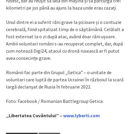
rusesc, dar au reușit să iasă din mașină și să parcurgă trei
kilometri pe jos până au ajuns la baza unde erau cazați.
Unul dintre ei a suferit răni grave la picioare și o contuzie
cerebrală, fiind spitalizat timp de o săptămână. Celălalt a
fost externat la o zi după atac, având doar răni ușoare.
Ambii voluntari români s-au recuperat complet, dar, după
cum notează Digi24, atacul cu dronă rusească ar fi putut
avea consecințe grave.
Românii fac parte din Grupul „Getica” – o unitate de
voluntari care luptă de partea Ucrainei în războiul la scară
largă declanșat de Rusia în februarie 2022.
Foto: Facebook / Romanian Battlegroup Getica
„Libertatea Cuvântului” –
www.lyberti.com