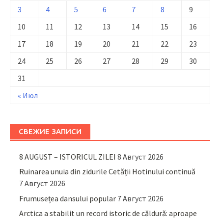
3
4
5
6
7
8
9
10
11
12
13
14
15
16
17
18
19
20
21
22
23
24
25
26
27
28
29
30
31
« Июл
СВЕЖИЕ ЗАПИСИ
8 AUGUST – ISTORICUL ZILEI
8 Август 2026
Ruinarea unuia din zidurile Cetății Hotinului continuă
7 Август 2026
Frumusețea dansului popular
7 Август 2026
Arctica a stabilit un record istoric de căldură: aproape