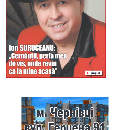
Буковина