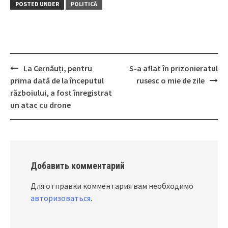
POSTED UNDER
POLITICĂ
La Cernăuți, pentru
S-a aflat în prizonieratul
Post
prima dată de la începutul
rusesc o mie de zile
navigation
războiului, a fost înregistrat
un atac cu drone
Добавить комментарий
Для отправки комментария вам необходимо
авторизоваться
.