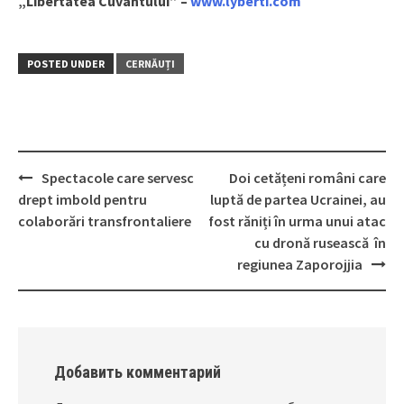
„Libertatea Cuvântului” –
www.lyberti.com
POSTED UNDER
CERNĂUȚI
Spectacole care servesc
Doi cetățeni români care
Post
drept imbold pentru
luptă de partea Ucrainei, au
navigation
colaborări transfrontaliere
fost răniți în urma unui atac
cu dronă rusească în
regiunea Zaporojjia
Добавить комментарий