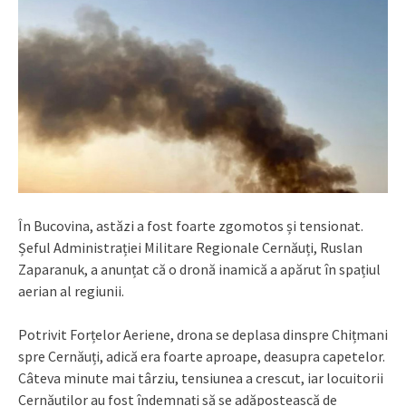
În Bucovina, astăzi a fost foarte zgomotos și tensionat.
Șeful Administrației Militare Regionale Cernăuți, Ruslan
Zaparanuk, a anunțat că o dronă inamică a apărut în spațiul
aerian al regiunii.
Potrivit Forțelor Aeriene, drona se deplasa dinspre Chițmani
spre Cernăuți, adică era foarte aproape, deasupra capetelor.
Câteva minute mai târziu, tensiunea a crescut, iar locuitorii
Cernăuților au fost îndemnați să se adăpostească de