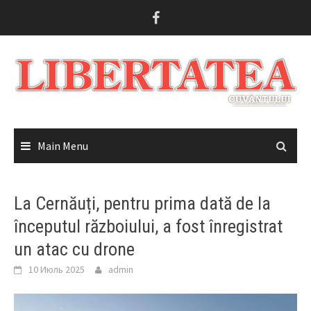
Skip
to
content
Main Menu
La Cernăuți, pentru prima dată de la
începutul războiului, a fost înregistrat
un atac cu drone
10 Июль 2025
admin