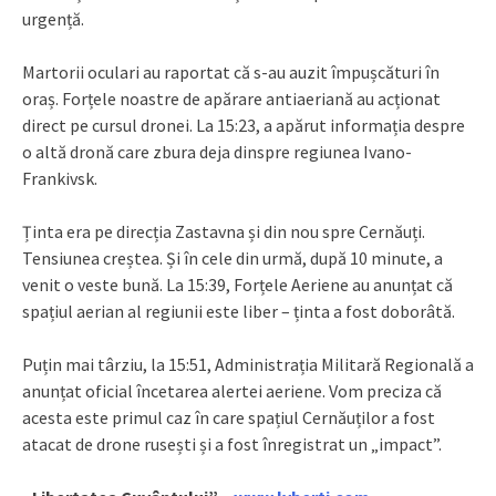
urgență.
Martorii oculari au raportat că s-au auzit împușcături în
oraș. Forțele noastre de apărare antiaeriană au acționat
direct pe cursul dronei. La 15:23, a apărut informația despre
o altă dronă care zbura deja dinspre regiunea Ivano-
Frankivsk.
Ținta era pe direcția Zastavna și din nou spre Cernăuți.
Tensiunea creștea. Și în cele din urmă, după 10 minute, a
venit o veste bună. La 15:39, Forțele Aeriene au anunțat că
spațiul aerian al regiunii este liber – ținta a fost doborâtă.
Puțin mai târziu, la 15:51, Administrația Militară Regională a
anunțat oficial încetarea alertei aeriene. Vom preciza că
acesta este primul caz în care spațiul Cernăuților a fost
atacat de drone rusești și a fost înregistrat un „impact”.