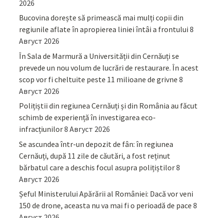
2026
Bucovina dorește să primească mai mulți copii din
regiunile aflate în apropierea liniei întâi a frontului
8
Август 2026
În Sala de Marmură a Universității din Cernăuți se
prevede un nou volum de lucrări de restaurare. În acest
scop vor fi cheltuite peste 11 milioane de grivne
8
Август 2026
Polițiștii din regiunea Cernăuți și din România au făcut
schimb de experiență în investigarea eco-
infracțiunilor
8 Август 2026
Se ascundea într-un depozit de fân: în regiunea
Cernăuți, după 11 zile de căutări, a fost reținut
bărbatul care a deschis focul asupra polițiștilor
8
Август 2026
Șeful Ministerului Apărării al României: Dacă vor veni
150 de drone, aceasta nu va mai fi o perioadă de pace
8
Август 2026