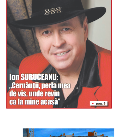
Буковина