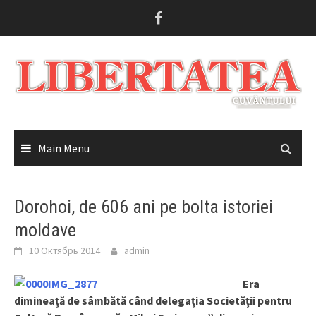
Skip
to
content
Main Menu
Dorohoi, de 606 ani pe bolta istoriei
moldave
10 Октябрь 2014
admin
Era
dimineaţă de sâmbătă când delegaţia Societăţii pentru