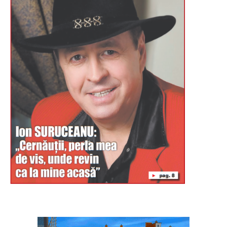
Буковина