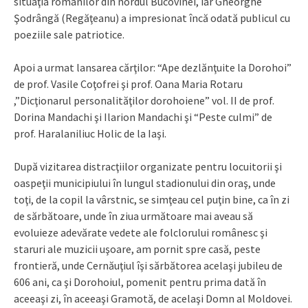
situaţia românilor din nordul Bucovinei, iar Gheorghe
Şodrângă (Regăţeanu) a impresionat încă odată publicul cu
poeziile sale patriotice.
Apoi a urmat lansarea cărţilor: “Ape dezlănţuite la Dorohoi”
de prof. Vasile Coţofrei şi prof. Oana Maria Rotaru
,”Dicţionarul personalităţilor dorohoiene” vol. II de prof.
Dorina Mandachi şi Ilarion Mandachi şi “Peste culmi” de
prof. Haralaniliuc Holic de la Iaşi.
După vizitarea distracţiilor organizate pentru locuitorii şi
oaspeţii municipiului în lungul stadionului din oraş, unde
toţi, de la copil la vârstnic, se simţeau cel puţin bine, ca în zi
de sărbătoare, unde în ziua următoare mai aveau să
evoluieze adevărate vedete ale folclorului românesc şi
staruri ale muzicii uşoare, am pornit spre casă, peste
frontieră, unde Cernăuţiul îşi sărbătorea acelaşi jubileu de
606 ani, ca şi Dorohoiul, pomenit pentru prima dată în
aceeaşi zi, în aceeaşi Gramotă, de acelaşi Domn al Moldovei.