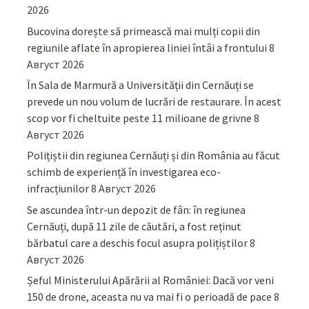
2026
Bucovina dorește să primească mai mulți copii din
regiunile aflate în apropierea liniei întâi a frontului
8
Август 2026
În Sala de Marmură a Universității din Cernăuți se
prevede un nou volum de lucrări de restaurare. În acest
scop vor fi cheltuite peste 11 milioane de grivne
8
Август 2026
Polițiștii din regiunea Cernăuți și din România au făcut
schimb de experiență în investigarea eco-
infracțiunilor
8 Август 2026
Se ascundea într-un depozit de fân: în regiunea
Cernăuți, după 11 zile de căutări, a fost reținut
bărbatul care a deschis focul asupra polițiștilor
8
Август 2026
Șeful Ministerului Apărării al României: Dacă vor veni
150 de drone, aceasta nu va mai fi o perioadă de pace
8