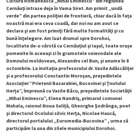
Cultură Românească „Mihai Eminescu” din regiunea
Cernăuţi intrase deja în Vama Siret. Am primit „undă
verde” din partea poliţiei de frontieră, chiar dacă în faţa
noastră mai era ceva coadă, dar noi nu am avut ce
declara şi am fost primiţi fără multe formalităţi şi cu
bună înţelegere. Am luat drumul spre Dorohoi,
localitate de-o vârstă cu Cernăuţiul şi Iaşul, toate oraşe
pomenite în aceeaşi zi în gramotele voievodale ale
Domnului moldovean, Alexandru cel Bun, şi anume în 8
octombrie. La invitaţia profesorului dr. Vasile Adăscăliţei
şi a profesorului Constantin Moroşan, preşedintele
Asociaţiei “Prietenii Basarabiei, Bucovinei şi Ţnutului
Herţa”, împreună cu Vasile Bâcu, preşedintele Societăţii
„Mihai Eminescu”, Elena Nandriş, primarul comunei
Mahala, raionul Noua Suliţă, Gheorghe Şodrânga, poet
şi directorul Ocolului silvic Herţa, Nicolae Haucă,
directorul portalului „Euromedia-Bucovina” , urma să
participăm la una din zilele municipiului Dorohoi.