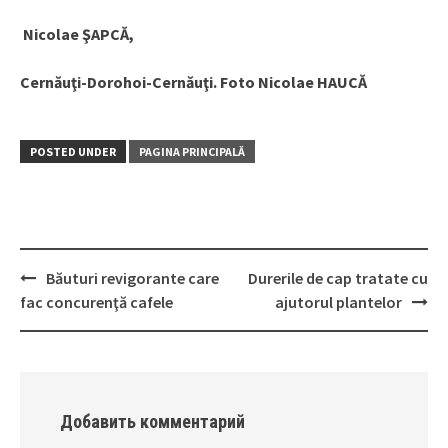
Nicolae ŞAPCĂ,
Cernăuţi-Dorohoi-Cernăuţi. Foto Nicolae HAUCĂ
POSTED UNDER
PAGINA PRINCIPALĂ
Băuturi revigorante care
Durerile de cap tratate cu
Post
fac concurenţă cafele
ajutorul plantelor
navigation
Добавить комментарий