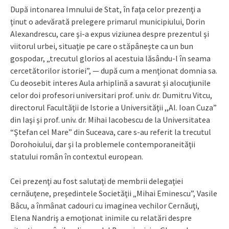
După intonarea Imnului de Stat, în faţa celor prezenţi a
ţinut o adevărată prelegere primarul municipiului, Dorin
Alexandrescu, care şi-a expus viziunea despre prezentul şi
viitorul urbei, situaţie pe care o stăpâneşte ca un bun
gospodar, „trecutul glorios al acestuia lăsându-l în seama
cercetătorilor istoriei”, — după cum a menţionat domnia sa.
Cu deosebit interes Aula arhiplină a savurat şi alocuţiunile
celor doi profesori universitari prof. univ. dr. Dumitru Vitcu,
directorul Facultăţii de Istorie a Universităţii ,,Al. Ioan Cuza”
din Iaşi şi prof. univ. dr. Mihai Iacobescu de la Universitatea
“Ştefan cel Mare” din Suceava, care s-au referit la trecutul
Dorohoiului, dar şi la problemele contemporaneităţii
statului român în contextul european.
Cei prezenţi au fost salutaţi de membrii delegaţiei
cernăuţene, preşedintele Societăţii „Mihai Eminescu”, Vasile
Bâcu, a înmânat cadouri cu imaginea vechilor Cernăuţi,
Elena Nandriş a emoţionat inimile cu relatări despre