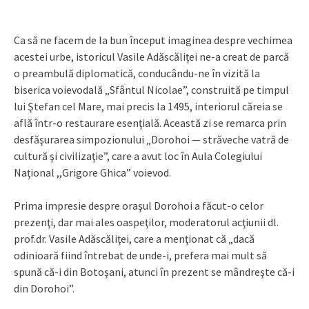
Ca să ne facem de la bun început imaginea despre vechimea
acestei urbe, istoricul Vasile Adăscăliţei ne-a creat de parcă
o preambulă diplomatică, conducându-ne în vizită la
biserica voievodală „Sfântul Nicolae”, construită pe timpul
lui Ştefan cel Mare, mai precis la 1495, interiorul căreia se
află într-o restaurare esenţială. Această zi se remarca prin
desfăşurarea simpozionului „Dorohoi — străveche vatră de
cultură şi civilizaţie”, care a avut loc în Aula Colegiului
Naţional ,,Grigore Ghica” voievod.
Prima impresie despre oraşul Dorohoi a făcut-o celor
prezenţi, dar mai ales oaspeţilor, moderatorul acţiunii dl.
prof.dr. Vasile Adăscăliţei, care a menţionat că „dacă
odinioară fiind întrebat de unde-i, prefera mai mult să
spună că-i din Botoşani, atunci în prezent se mândreşte că-i
din Dorohoi”.