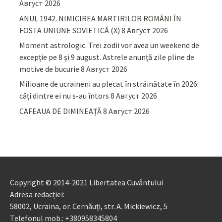
Август 2026
ANUL 1942. NIMICIREA MARTIRILOR ROMÂNI ÎN
FOSTA UNIUNE SOVIETICĂ (X)
8 Август 2026
Moment astrologic. Trei zodii vor avea un weekend de
excepție pe 8 și 9 august. Astrele anunță zile pline de
motive de bucurie
8 Август 2026
Milioane de ucraineni au plecat în străinătate în 2026:
câți dintre ei nu s-au întors
8 Август 2026
CAFEAUA DE DIMINEAȚĂ
8 Август 2026
Copyright © 2014-2021 Libertatea Cuvântului
Adresa redacției:
58002, Ucraina, or. Cernăuți, str. A. Mickiewicz, 5
Telefonul mob.: +380958345804