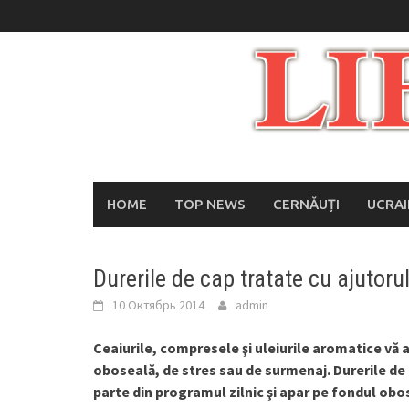
Skip
to
content
HOME
TOP NEWS
CERNĂUȚI
UCRA
Durerile de cap tratate cu ajutoru
10 Октябрь 2014
admin
Ceaiurile, compresele şi uleiurile aromatice vă a
oboseală, de stres sau de surmenaj. Durerile de
parte din programul zilnic şi apar pe fondul obose