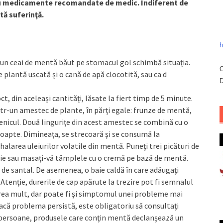
cu medicamente recomandate de medic. Indiferent de
tă suferinţă.
h
, un ceai de mentă băut pe stomacul gol schimbă situaţia.
C
e plantă uscată şi o cană de apă clocotită, sau ca d
D
ct, din aceleaşi cantităţi, lăsate la fiert timp de 5 minute.
ntr-un amestec de plante, în părţi egale: frunze de mentă,
 fenicul. Două linguriţe din acest amestec se combină cu o
 noapte. Dimineaţa, se strecoară şi se consumă la
halarea uleiurilor volatile din mentă. Puneţi trei picături de
pie sau masaţi-vă tâmplele cu o cremă pe bază de mentă.
 şi de santal. De asemenea, o baie caldă în care adăugaţi
 Atenţie, durerile de cap apărute la trezire pot fi semnalul
prea mult, dar poate fi şi simptomul unei probleme mai
acă problema persistă, este obligatoriu să consultaţi
or persoane, produsele care conţin mentă declanşează un