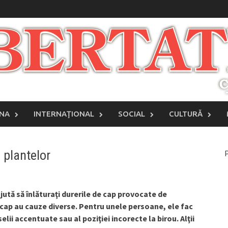
INA
INTERNAŢIONAL
SOCIAL
CULTURĂ
l plantelor
P
jută să înlăturaţi durerile de cap provocate de
 cap au cauze diverse. Pentru unele persoane, ele fac
lii accentuate sau al poziţiei incorecte la birou. Alţii