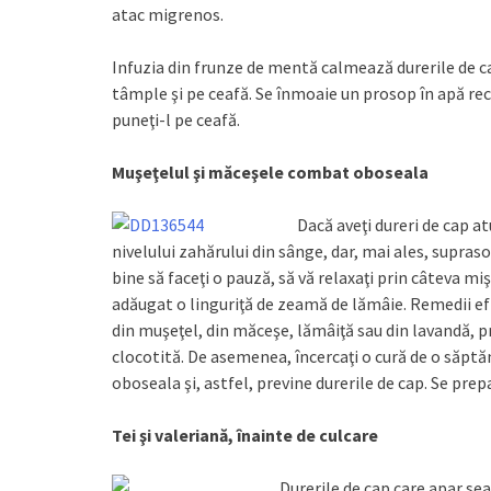
atac migrenos.
Infuzia din frunze de mentă calmează durerile de ca
tâmple şi pe ceafă. Se înmoaie un prosop în apă rec
puneţi-l pe ceafă.
Muşeţelul şi măceşele combat oboseala
Dacă aveţi dureri de cap at
nivelului zahărului din sânge, dar, mai ales, supraso
bine să faceţi o pauză, să vă relaxaţi prin câteva mişc
adăugat o linguriţă de zeamă de lămâie. Remedii efi
din muşeţel, din măceşe, lămâiţă sau din lavandă, p
clocotită. De asemenea, încercaţi o cură de o săptă
oboseala şi, astfel, previne durerile de cap. Se prep
Tei şi valeriană,
înainte de culcare
Durerile de cap care apar sea