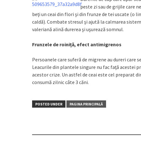
peste zi sau de grijile care 
beţi un ceai din flori şi din frunze de tei uscate (o 
caldă). Combate stresul şi ajută la calmarea sistem
valeriană alină durerea şi uşurează somnul.
Frunzele de roiniţă, efect antimigrenos
Persoanele care suferă de migrene au dureri care se
Leacurile din plantele singure nu fac faţă acestei 
acestor crize. Un astfel de ceai este cel preparat din
consumă zilnic câte 3 căni.
POSTED UNDER
PAGINA PRINCIPALĂ