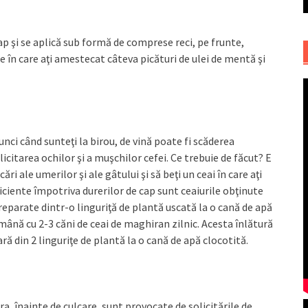
p şi se aplică sub formă de comprese reci, pe frunte,
e în care aţi amestecat câteva picături de ulei de mentă şi
unci când sunteţi la birou, de vină poate fi scăderea
licitarea ochilor şi a muşchilor cefei. Ce trebuie de făcut? E
ări ale umerilor şi ale gâtului şi să beţi un ceai în care aţi
ciente împotriva durerilor de cap sunt ceaiurile obţinute
reparate dintr-o linguriţă de plantă uscată la o cană de apă
mână cu 2-3 căni de ceai de maghiran zilnic. Acesta înlătură
ară din 2 linguriţe de plantă la o cană de apă clocotită.
ra, înainte de culcare, sunt provocate de solicitările de