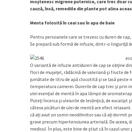
moştenesc migrene puternice, care trec doar 
cauză, însă, remediile din plante pot alina aceas
Menta folosită în ceai sau în apa de baie
Pentru persoanele care se trezesc cu dureri de cap
Se prepară sub formă de infuzie, dintr-o linguriţă d
eco
O variantă de infuzie antidureri de cap se obţine di
flori de muşeţel, rădăcină de valeriană şi fructe de
jumătate de litru de apă clocotită şi se lasă peste
temperatura camerei. Durerile de cap trec şi prin in
ulei esenţial de mentă în apa lămpii de aromatera
Puteţi încerca şi uleiurile de levănţică, de eucalipt
câteva picături de ulei de mentă are efect relaxant.
că aţi avut un somn neodihnitor sau că aţi dormit 
grave precum hipertensiunea arterială. De aceea, d
medicul. În plus, este bine de ştiut că în cazul un