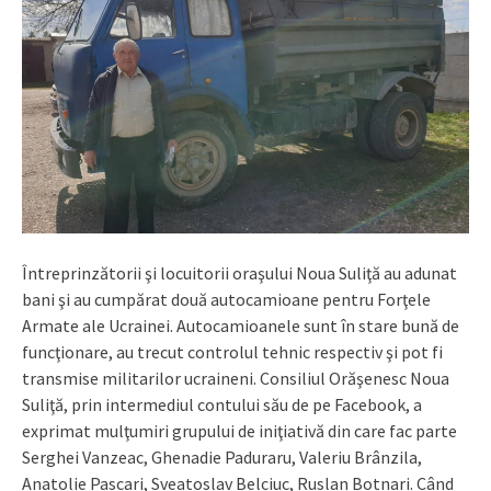
Întreprinzătorii şi locuitorii oraşului Noua Suliţă au adunat
bani şi au cumpărat două autocamioane pentru Forţele
Armate ale Ucrainei. Autocamioanele sunt în stare bună de
funcţionare, au trecut controlul tehnic respectiv şi pot fi
transmise militarilor ucraineni. Consiliul Orăşenesc Noua
Suliţă, prin intermediul contului său de pe Facebook, a
exprimat mulţumiri grupului de iniţiativă din care fac parte
Serghei Vanzeac, Ghenadie Paduraru, Valeriu Brânzila,
Anatolie Pascari, Sveatoslav Belciuc, Ruslan Botnari. Când