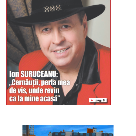
Буковина