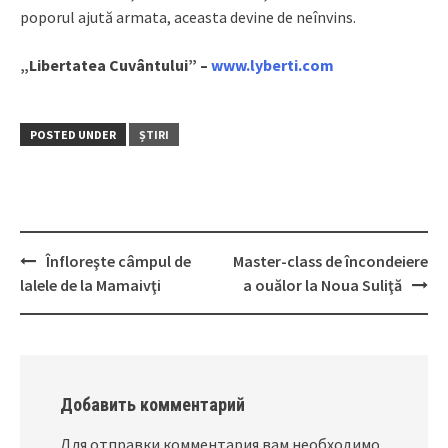
poporul ajută armata, aceasta devine de neînvins.
„Libertatea Cuvântului” –
www.lyberti.com
POSTED UNDER
ȘTIRI
Înfloreşte câmpul de
Master-class de încondeiere
Post
lalele de la Mamaivţi
a ouălor la Noua Suliţă
navigation
Добавить комментарий
Для отправки комментария вам необходимо