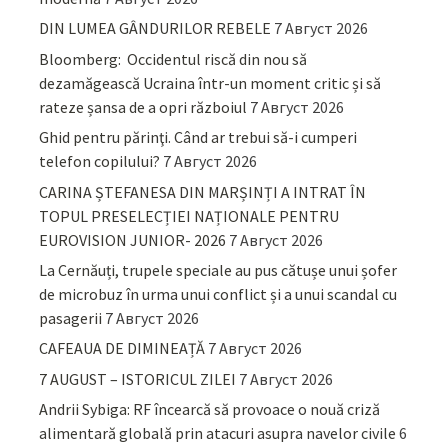
DIN LUMEA GÂNDURILOR REBELE
7 Август 2026
Bloomberg: Occidentul riscă din nou să
dezamăgească Ucraina într-un moment critic și să
rateze șansa de a opri războiul
7 Август 2026
Ghid pentru părinţi. Când ar trebui să-i cumperi
telefon copilului?
7 Август 2026
CARINA ȘTEFANESA DIN MARȘINȚI A INTRAT ÎN
TOPUL PRESELECȚIEI NAȚIONALE PENTRU
EUROVISION JUNIOR- 2026
7 Август 2026
La Cernăuți, trupele speciale au pus cătușe unui șofer
de microbuz în urma unui conflict și a unui scandal cu
pasagerii
7 Август 2026
CAFEAUA DE DIMINEAȚĂ
7 Август 2026
7 AUGUST – ISTORICUL ZILEI
7 Август 2026
Andrii Sybiga: RF încearcă să provoace o nouă criză
alimentară globală prin atacuri asupra navelor civile
6