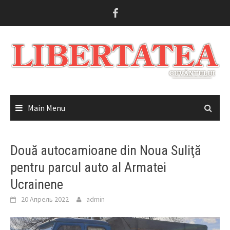
Skip
to
content
Main Menu
Două autocamioane din Noua Suliţă
pentru parcul auto al Armatei
Ucrainene
20 Апрель 2022
admin