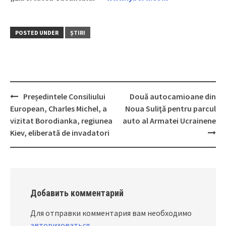
POSTED UNDER
ȘTIRI
Președintele Consiliului
Două autocamioane din
Post
European, Charles Michel, a
Noua Suliţă pentru parcul
navigation
vizitat Borodianka, regiunea
auto al Armatei Ucrainene
Kiev, eliberată de invadatori
Добавить комментарий
Для отправки комментария вам необходимо
авторизоваться
.