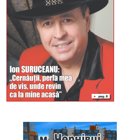
Буковина