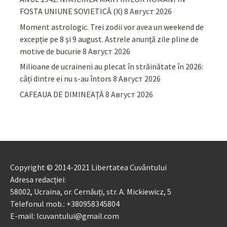
FOSTA UNIUNE SOVIETICĂ (X)
8 Август 2026
Moment astrologic. Trei zodii vor avea un weekend de
excepție pe 8 și 9 august. Astrele anunță zile pline de
motive de bucurie
8 Август 2026
Milioane de ucraineni au plecat în străinătate în 2026:
câți dintre ei nu s-au întors
8 Август 2026
CAFEAUA DE DIMINEAȚĂ
8 Август 2026
Copyright © 2014-2021 Libertatea Cuvântului
Adresa redacției:
58002, Ucraina, or. Cernăuți, str. A. Mickiewicz, 5
Telefonul mob.: +380958345804
E-mail: lcuvantului@gmail.com