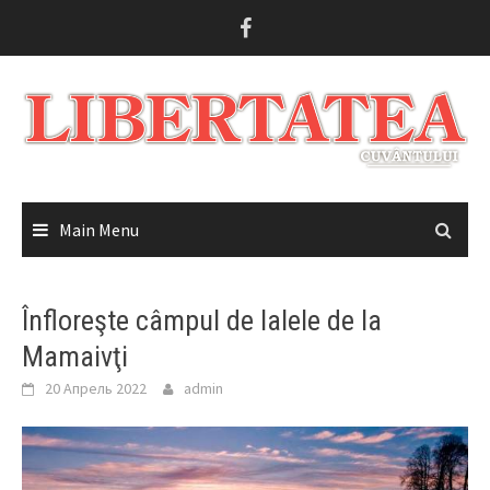
Skip
to
content
Main Menu
Înfloreşte câmpul de lalele de la
Mamaivţi
20 Апрель 2022
admin