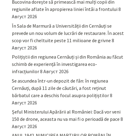
Bucovina dorește să primească mai mulți copii din
regiunile aflate în apropierea liniei întâi a frontului
8
Август 2026
În Sala de Marmură a Universității din Cernăuți se
prevede un nou volum de lucrări de restaurare. În acest
scop vor fi cheltuite peste 11 milioane de grivne
8
Август 2026
Polițiștii din regiunea Cernăuți și din România au făcut
schimb de experiență în investigarea eco-
infracțiunilor
8 Август 2026
Se ascundea într-un depozit de fân: în regiunea
Cernăuți, după 11 zile de căutări, a fost reținut
bărbatul care a deschis focul asupra polițiștilor
8
Август 2026
Șeful Ministerului Apărării al României: Dacă vor veni
150 de drone, aceasta nu va mai fi o perioadă de pace
8
Август 2026
ANUL 1942. NIMICIREA MARTIRILOR ROMÂNI ÎN