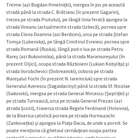
Treime (azi Bogdan Hmelniţki), mergea în jos pe această
stradă până la strada C. Brătianu (în prezent Gagarin),
trecea pe strada Prutului), pe lângă linia ferată ajungea la
strada Vireanu (actualmente strada Uzbecă), pornea spre
strada Elena Doamna (azi Berdicev), urca pe strada Ştefan
Tomşa (Lubenska), pe lângă Cimitirul Evreiesc pornea spre
strada Romană (Ruska), lângă pod o lua pe strada Petru
Rareş (azi Bukovinska), până la strada Maramureşului (în
prezent Oljici), ocupa strada Războieni (Lukian Kobyliţa) şi
strada Vorobchevici (Dobreanski), cobora pe strada
Mareşalul Fochi (în prezent N. Iaremciuk) spre strada
Generalul Averescu (Sagaidacinyi) până la strada Sf. Nicolae
(Sadovski), mergea pe strada General Mircescu (Şeptiţki) şi
pe strada Turcească, urca pe strada General Prezan (azi
atrada Şcolii), traversa strada Regele Ferdinand (Holovna),
de la Biserica catolică pornea pe strada Hurmuzachi
(Zankoveţka) şi ajungea la Piaţa Dacia, de unde a pornit. Se
poate menţiona că ghetoul cernăuţean ocupa partea
centrală a oraşului, cu clădiri istorice, unde locuiau şi