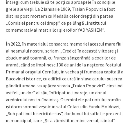
întregi cum trebuie să te porţi cu aproapele în condiţiile
grele ale vieţii. La 2 ianuarie 1969, Traian Popovici a fost
distins post mortem cu Medalia celor drepţi din partea
„Comisiei pentru cei drepţi” de pe lângă „Institutul
comemorativ al martirilor şi eroilor YAD YASHEM”.
În 2022, în materialul consacrat memoriei acestui mare fiu
al neamului nostru, scriam: „Cred că în această viitoare şi
zbuciumată toamnă, cu frunza sângerândă a codrilor de
aramă, când se împlinesc 130 de ani de la naşterea fostului
Primar al oraşului Cernăuţi, în vechea şi frumoasa capitală a
Bucovinei istorice, cu edificii ce urcă în slava cerului puterea
gândirii umane, va apărea strada „Traian Popovici”, cinstind
astfel „un dor” al său, înfiripat în tinereţe, un dor al
vrednicului nostru înaintaş. Osemintele patriotului român
îşi dorm somnul veşnic în satul Colacu din Fundu Moldovei,
„Sub paltinul bisericii de sus”, dar bunul lui suflet e prezent
în municipiul, care „Şi-a zămislit în mine versul, cântul”.