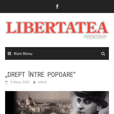
Skip
to
content
Main Menu
„DREPT ÎNTRE POPOARE”
5 Июнь 2026
admin