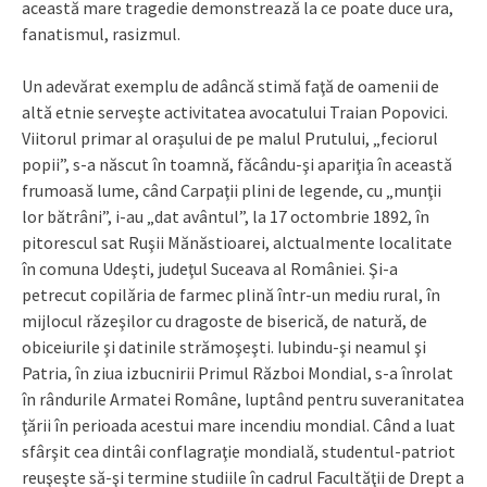
această mare tragedie demonstrează la ce poate duce ura,
fanatismul, rasizmul.
Un adevărat exemplu de adâncă stimă faţă de oamenii de
altă etnie serveşte activitatea avocatului Traian Popovici.
Viitorul primar al oraşului de pe malul Prutului, „feciorul
popii”, s-a născut în toamnă, făcându-şi apariţia în această
frumoasă lume, când Carpaţii plini de legende, cu „munţii
lor bătrâni”, i-au „dat avântul”, la 17 octombrie 1892, în
pitorescul sat Ruşii Mănăstioarei, alctualmente localitate
în comuna Udeşti, judeţul Suceava al României. Şi-a
petrecut copilăria de farmec plină într-un mediu rural, în
mijlocul răzeşilor cu dragoste de biserică, de natură, de
obiceiurile şi datinile strămoşeşti. Iubindu-şi neamul şi
Patria, în ziua izbucnirii Primul Război Mondial, s-a înrolat
în rândurile Armatei Române, luptând pentru suveranitatea
ţării în perioada acestui mare incendiu mondial. Când a luat
sfârşit cea dintâi conflagraţie mondială, studentul-patriot
reuşeşte să-şi termine studiile în cadrul Facultăţii de Drept a