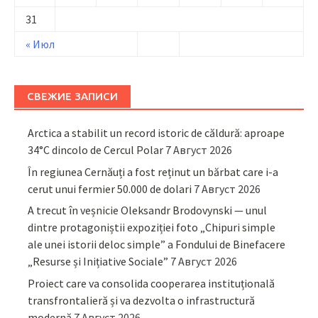
31
« Июл
СВЕЖИЕ ЗАПИСИ
Arctica a stabilit un record istoric de căldură: aproape
34°C dincolo de Cercul Polar
7 Август 2026
În regiunea Cernăuți a fost reținut un bărbat care i-a
cerut unui fermier 50.000 de dolari
7 Август 2026
A trecut în veșnicie Oleksandr Brodovynski — unul
dintre protagoniștii expoziției foto „Chipuri simple
ale unei istorii deloc simple” a Fondului de Binefacere
„Resurse și Inițiative Sociale”
7 Август 2026
Proiect care va consolida cooperarea instituțională
transfrontalieră și va dezvolta o infrastructură
modernă
7 Август 2026