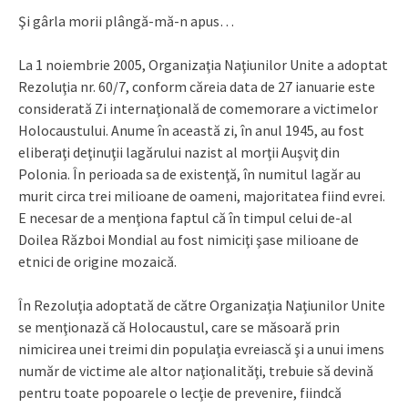
Şi gârla morii plângă-mă-n apus…
La 1 noiembrie 2005, Organizaţia Naţiunilor Unite a adoptat
Rezoluţia nr. 60/7, conform căreia data de 27 ianuarie este
considerată Zi internaţională de comemorare a victimelor
Holocaustului. Anume în această zi, în anul 1945, au fost
eliberaţi deţinuţii lagărului nazist al morţii Auşviţ din
Polonia. În perioada sa de existenţă, în numitul lagăr au
murit circa trei milioane de oameni, majoritatea fiind evrei.
E necesar de a menţiona faptul că în timpul celui de-al
Doilea Război Mondial au fost nimiciţi şase milioane de
etnici de origine mozaică.
În Rezoluţia adoptată de către Organizaţia Naţiunilor Unite
se menţionază că Holocaustul, care se măsoară prin
nimicirea unei treimi din populaţia evreiască şi a unui imens
număr de victime ale altor naţionalităţi, trebuie să devină
pentru toate popoarele o lecţie de prevenire, fiindcă