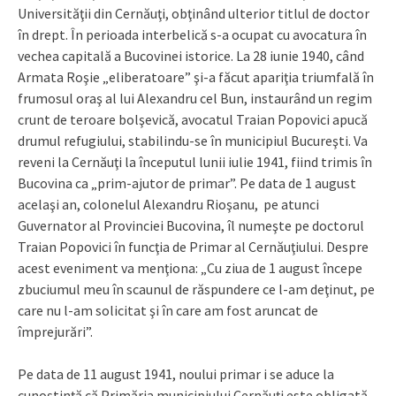
Universităţii din Cernăuţi, obţinând ulterior titlul de doctor
în drept. În perioada interbelică s-a ocupat cu avocatura în
vechea capitală a Bucovinei istorice. La 28 iunie 1940, când
Armata Roşie „eliberatoare” şi-a făcut apariţia triumfală în
frumosul oraş al lui Alexandru cel Bun, instaurând un regim
crunt de teroare bolşevică, avocatul Traian Popovici apucă
drumul refugiului, stabilindu-se în municipiul Bucureşti. Va
reveni la Cernăuţi la începutul lunii iulie 1941, fiind trimis în
Bucovina ca „prim-ajutor de primar”. Pe data de 1 august
acelaşi an, colonelul Alexandru Rioşanu, pe atunci
Guvernator al Provinciei Bucovina, îl numeşte pe doctorul
Traian Popovici în funcţia de Primar al Cernăuţiului. Despre
acest eveniment va menţiona: „Cu ziua de 1 august începe
zbuciumul meu în scaunul de răspundere ce l-am deţinut, pe
care nu l-am solicitat şi în care am fost aruncat de
împrejurări”.
Pe data de 11 august 1941, noului primar i se aduce la
cunoştinţă că Primăria municipiului Cernăuţi este obligată