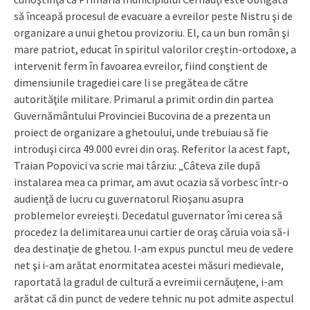
să înceapă procesul de evacuare a evreilor peste Nistru şi de
organizare a unui ghetou provizoriu. El, ca un bun român şi
mare patriot, educat în spiritul valorilor creştin-ortodoxe, a
intervenit ferm în favoarea evreilor, fiind conştient de
dimensiunile tragediei care li se pregătea de către
autorităţile militare. Primarul a primit ordin din partea
Guvernământului Provinciei Bucovina de a prezenta un
proiect de organizare a ghetoului, unde trebuiau să fie
introduşi circa 49.000 evrei din oraş. Referitor la acest fapt,
Traian Popovici va scrie mai târziu: „Câteva zile după
instalarea mea ca primar, am avut ocazia să vorbesc într-o
audienţă de lucru cu guvernatorul Rioşanu asupra
problemelor evreieşti. Decedatul guvernator îmi cerea să
procedez la delimitarea unui cartier de oraş căruia voia să-i
dea destinaţie de ghetou. I-am expus punctul meu de vedere
net şi i-am arătat enormitatea acestei măsuri medievale,
raportată la gradul de cultură a evreimii cernăuţene, i-am
arătat că din punct de vedere tehnic nu pot admite aspectul