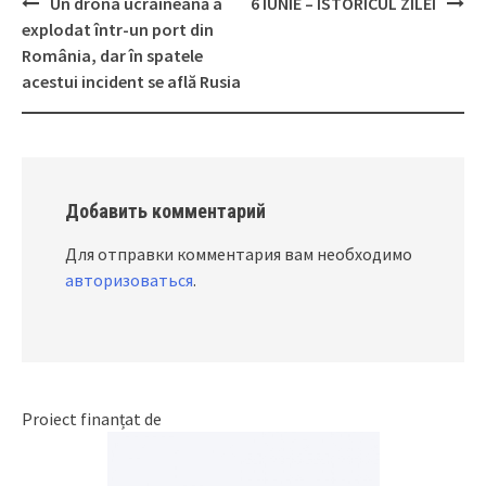
Un drona ucraineană a
6 IUNIE – ISTORICUL ZILEI
Post
explodat într-un port din
navigation
România, dar în spatele
acestui incident se află Rusia
Добавить комментарий
Для отправки комментария вам необходимо
авторизоваться
.
Proiect finanțat de