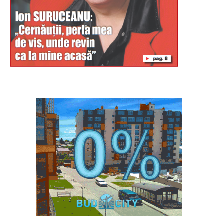
Буковина