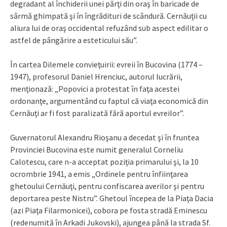
degradant al închiderii unei părţi din oraş în baricade de
sârmă ghimpată şi în îngrădituri de scândură. Cernăuţii cu
aliura lui de oraş occidental refuzând sub aspect edilitar o
astfel de pângărire a esteticului său”.
În cartea Dilemele convieţuirii: evreii în Bucovina (1774 –
1947), profesorul Daniel Hrenciuc, autorul lucrării,
menţionază: „Popovici a protestat în faţa acestei
ordonanţe, argumentând cu faptul că viaţa economică din
Cernăuţi ar fi fost paralizată fără aportul evreilor”.
Guvernatorul Alexandru Rioşanu a decedat şi în fruntea
Provinciei Bucovina este numit generalul Corneliu
Calotescu, care n-a acceptat poziţia primarului şi, la 10
ocrombrie 1941, a emis „Ordinele pentru înfiinţarea
ghetoului Cernăuţi, pentru confiscarea averilor şi pentru
deportarea peste Nistru”. Ghetoul începea de la Piaţa Dacia
(azi Piaţa Filarmonicei), cobora pe fosta stradă Eminescu
(redenumită în Arkadi Jukovski), ajungea până la strada Sf.