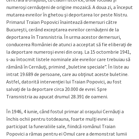
numeroşi cernăuţeni de origine mozaică. A doua zi, a început
mutarea evreilor în ghetou şi deportarea lor peste Nistru.
Primarul Traian Popovici înaintează demersuri către
Bucureşti, cerând exceptarea evreilor cernăuţeni de la
deportarea în Transnistria. În urma acestor demersuri,
conducerea României de atunci a acceptat să fie eliberaţi de
la deportare numeroşi evrei din oraş. La 15 octombrie 1941,
s-au întocmit listele nominale ale evreilor care trebuiau să
rămână în Cernăuţi, primind „buletine speciale”. În liste au
intrat 19.689 de persoane, care au obţinut aceste buletine.
Astfel, datorită intervenţiei lui Traian Popovici, au fost
salvaţi de la deportare circa 20.000 de evrei. Spre
Transnistria au apucat drumul 28.391 de oameni.
În 1946, 4 iunie, când fostul primar al oraşului Cernăuţi a
închis ochii pentru totdeauna, foarte mulţi evrei au
participat la funeraliile sale, fiindcă românul Traian
Popovici a rămas pentru ei Omul care a demonstrat lumii