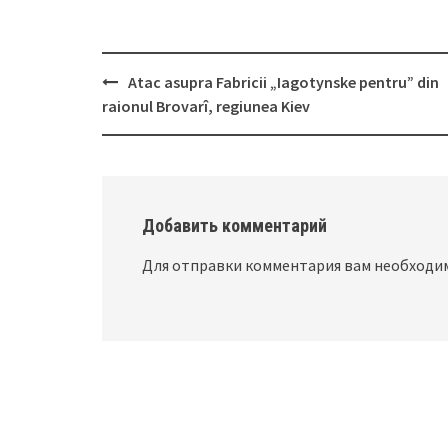
Atac asupra Fabricii „Iagotynske pentru” din
Post
raionul Brovarî, regiunea Kiev
navigation
Добавить комментарий
Для отправки комментария вам необход