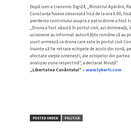
După cum a transmis Digi24, „Ministrul Apărării, Ra
Constanța fusese observată încă de la ora 6.00, însă
pierderea controlului asupra a patru drone a fost tra
„Drona a fost văzută în portul civil, azi dimineață, în 
ucrainene au informat autoritățile române că au pie
scurt urmează ca drona care este în portul civil Co
înainte să fie retrase echipele de acolo din zonă, p
afectate viețile omenești, ale echipelor din partea 
analizau zona respectivă”, a declarat Miruță”.
„Libertatea Cuvântului” –
www.lyberti.com
POSTED UNDER
POLITICĂ