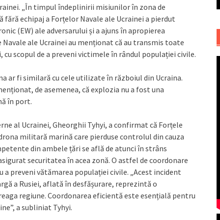
ainei. „În timpul îndeplinirii misiunilor în zona de
fără echipaj a Forțelor Navale ale Ucrainei a pierdut
onic (EW) ale adversarului și a ajuns în apropierea
e Navale ale Ucrainei au menționat că au transmis toate
cu scopul de a preveni victimele în rândul populației civile.
ar fi similară cu cele utilizate în războiul din Ucraina.
menționat, de asemenea, că explozia nu a fost una
ă în port.
rne al Ucrainei, Gheorghii Tyhyi, a confirmat că Forțele
rona militară marină care pierduse controlul din cauza
ompetente din ambele țări se află de atunci în strâns
 asigurat securitatea în acea zonă. O astfel de coordonare
 a preveni vătămarea populației civile. „Acest incident
gă a Rusiei, aflată în desfășurare, reprezintă o
treaga regiune. Coordonarea eficientă este esențială pentru
ne”, a subliniat Tyhyi.