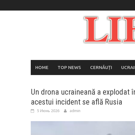
Skip
to
content
HOME
TOP NEWS
CERNĂUȚI
UCRA
Un drona ucraineană a explodat în
acestui incident se află Rusia
5 Июнь 2026
admin