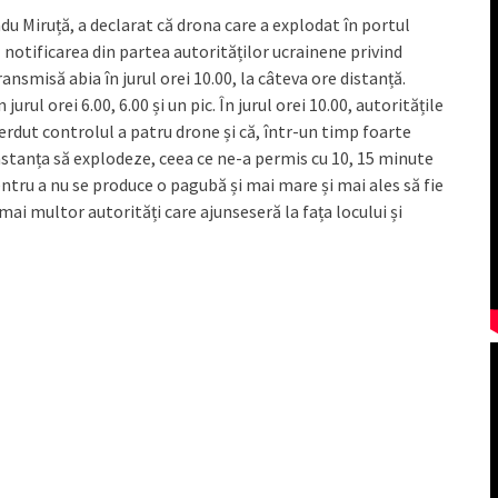
du Miruță, a declarat că drona care a explodat în portul
 notificarea din partea autorităților ucrainene privind
nsmisă abia în jurul orei 10.00, la câteva ore distanță.
jurul orei 6.00, 6.00 și un pic. În jurul orei 10.00, autoritățile
rdut controlul a patru drone și că, într-un timp foarte
nstanța să explodeze, ceea ce ne-a permis cu 10, 15 minute
entru a nu se produce o pagubă și mai mare și mai ales să fie
mai multor autorități care ajunseseră la fața locului și