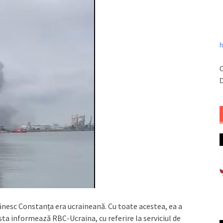
h
C
D
nesc Constanța era ucraineană. Cu toate acestea, ea a
sta informează RBC-Ucraina, cu referire la serviciul de