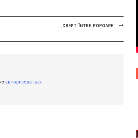
„DREPT ÎNTRE POPOARE”
имо
авторизоваться
.