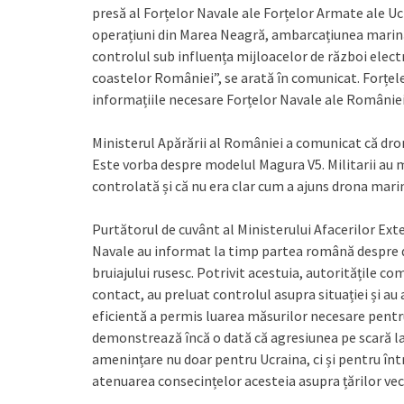
presă al Forțelor Navale ale Forțelor Armate ale Ucr
operațiuni din Marea Neagră, ambarcațiunea marină 
controlul sub influența mijloacelor de război electr
coastelor României”, se arată în comunicat. Forțel
informațiile necesare Forțelor Navale ale României, 
Ministerul Apărării al României a comunicat că drona 
Este vorba despre modelul Magura V5. Militarii au 
controlată și că nu era clar cum a ajuns drona marin
Purtătorul de cuvânt al Ministerului Afacerilor Exte
Navale au informat la timp partea română despre d
bruiajului rusesc. Potrivit acestuia, autoritățile c
contact, au preluat controlul asupra situației și au
eficientă a permis luarea măsurilor necesare pentru
demonstrează încă o dată că agresiunea pe scară lar
amenințare nu doar pentru Ucraina, ci și pentru în
atenuarea consecințelor acesteia asupra țărilor veci