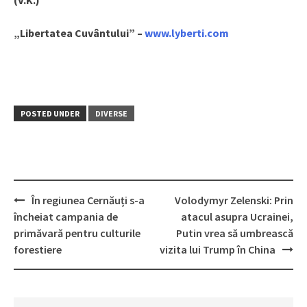
(V.K.)
„Libertatea Cuvântului” –
www.lyberti.com
POSTED UNDER
DIVERSE
În regiunea Cernăuți s-a
Volodymyr Zelenski: Prin
Post
încheiat campania de
atacul asupra Ucrainei,
navigation
primăvară pentru culturile
Putin vrea să umbrească
forestiere
vizita lui Trump în China