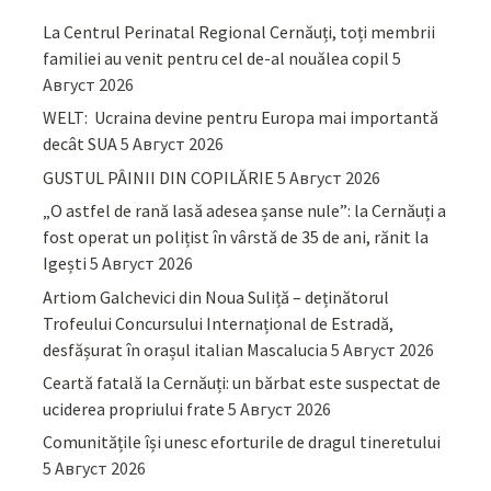
La Centrul Perinatal Regional Cernăuți, toți membrii
familiei au venit pentru cel de-al nouălea copil
5
Август 2026
WELT: Ucraina devine pentru Europa mai importantă
decât SUA
5 Август 2026
GUSTUL PÂINII DIN COPILĂRIE
5 Август 2026
„O astfel de rană lasă adesea șanse nule”: la Cernăuți a
fost operat un polițist în vârstă de 35 de ani, rănit la
Igești
5 Август 2026
Artiom Galchevici din Noua Suliță – deținătorul
Trofeului Concursului Internațional de Estradă,
desfășurat în orașul italian Mascalucia
5 Август 2026
Ceartă fatală la Cernăuți: un bărbat este suspectat de
uciderea propriului frate
5 Август 2026
Comunitățile își unesc eforturile de dragul tineretului
5 Август 2026