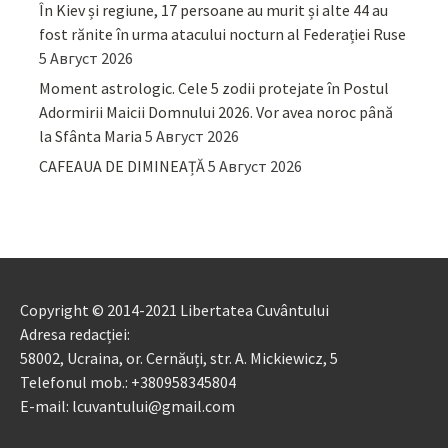
În Kiev și regiune, 17 persoane au murit și alte 44 au
fost rănite în urma atacului nocturn al Federației Ruse
5 Август 2026
Moment astrologic. Cele 5 zodii protejate în Postul
Adormirii Maicii Domnului 2026. Vor avea noroc până
la Sfânta Maria
5 Август 2026
CAFEAUA DE DIMINEAȚĂ
5 Август 2026
Copyright © 2014-2021 Libertatea Cuvântului
Adresa redacției:
58002, Ucraina, or. Cernăuți, str. A. Mickiewicz, 5
Telefonul mob.: +380958345804
E-mail: lcuvantului@gmail.com