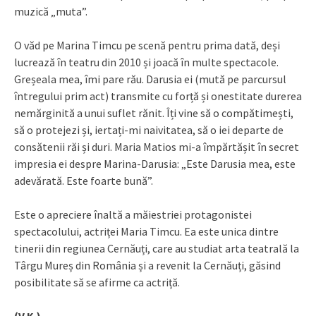
muzică „muta”.
O văd pe Marina Timcu pe scenă pentru prima dată, deși
lucrează în teatru din 2010 și joacă în multe spectacole.
Greșeala mea, îmi pare rău. Darusia ei (mută pe parcursul
întregului prim act) transmite cu forță și onestitate durerea
nemărginită a unui suflet rănit. Îți vine să o compătimești,
să o protejezi și, iertați-mi naivitatea, să o iei departe de
consătenii răi și duri. Maria Matios mi-a împărtășit în secret
impresia ei despre Marina-Darusia: „Este Darusia mea, este
adevărată. Este foarte bună”.
Este o apreciere înaltă a măiestriei protagonistei
spectacolului, actriței Maria Timcu. Ea este unica dintre
tinerii din regiunea Cernăuți, care au studiat arta teatrală la
Târgu Mureș din România și a revenit la Cernăuți, găsind
posibilitate să se afirme ca actriță.