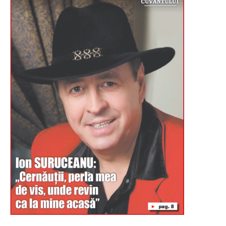
Буковина