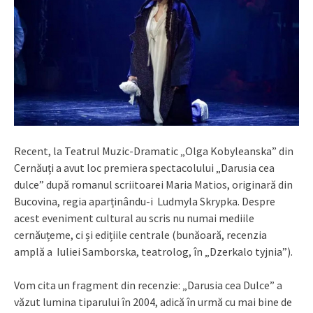
Recent, la Teatrul Muzic-Dramatic „Olga Kobyleanska” din
Cernăuți a avut loc premiera spectacolului „Darusia cea
dulce” după romanul scriitoarei Maria Matios, originară din
Bucovina, regia aparținându-i Ludmyla Skrypka. Despre
acest eveniment cultural au scris nu numai mediile
cernăuțeme, ci și edițiile centrale (bunăoară, recenzia
amplă a Iuliei Samborska, teatrolog, în „Dzerkalo tyjnia”).
Vom cita un fragment din recenzie: „Darusia cea Dulce” a
văzut lumina tiparului în 2004, adică în urmă cu mai bine de