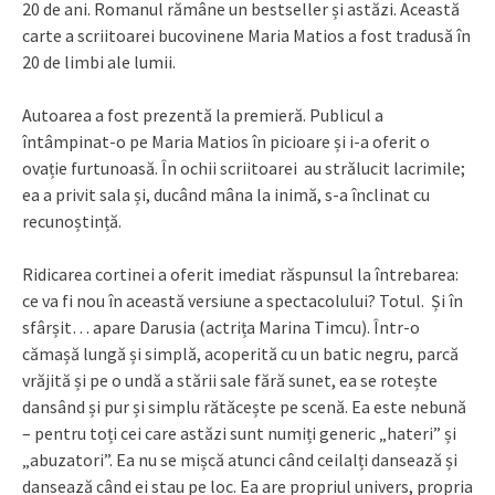
20 de ani. Romanul rămâne un bestseller și astăzi. Această
carte a scriitoarei bucovinene Maria Matios a fost tradusă în
20 de limbi ale lumii.
Autoarea a fost prezentă la premieră. Publicul a
întâmpinat-o pe Maria Matios în picioare și i-a oferit o
ovație furtunoasă. În ochii scriitoarei au strălucit lacrimile;
ea a privit sala și, ducând mâna la inimă, s-a înclinat cu
recunoștință.
Ridicarea cortinei a oferit imediat răspunsul la întrebarea:
ce va fi nou în această versiune a spectacolului? Totul. Și în
sfârșit… apare Darusia (actrița Marina Timcu). Într-o
cămașă lungă și simplă, acoperită cu un batic negru, parcă
vrăjită și pe o undă a stării sale fără sunet, ea se rotește
dansând și pur și simplu rătăcește pe scenă. Ea este nebună
– pentru toți cei care astăzi sunt numiți generic „hateri” și
„abuzatori”. Ea nu se mișcă atunci când ceilalți dansează și
dansează când ei stau pe loc. Ea are propriul univers, propria