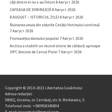
câți dintre ei nu s-au întors
8 Август 2026
CAFEAUA DE DIMINEAȚĂ
8 Август 2026
8 AUGUST – ISTORICUL ZILEI
8 Август 2026
Ruinarea unuia din zidurile Cetății Hotinului continuă
7 Август 2026
Frumusețea dansului popular
7 Август 2026
Arctica a stabilit un record istoric de căldură: aproape
34°C dincolo de Cercul Polar
7 Август 2026
Copyright © 2014-2021 Libertatea Cuvântului
Adresa redacției:
58002, Ucraina, or. Cernăuți, str. A. Mickiewicz, 5
Telefonul mob.: +380958345804
E-mail: lcuvantului@gmail.com