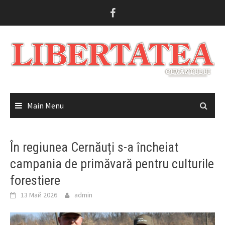
Skip
to
content
Main Menu
În regiunea Cernăuți s-a încheiat
campania de primăvară pentru culturile
forestiere
13 Май 2026
admin