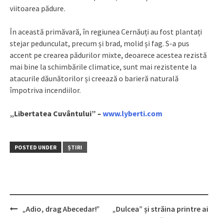
viitoarea pădure.
În această primăvară, în regiunea Cernăuți au fost plantați
stejar pedunculat, precum și brad, molid și fag. S-a pus
accent pe crearea pădurilor mixte, deoarece acestea rezistă
mai bine la schimbările climatice, sunt mai rezistente la
atacurile dăunătorilor și creează o barieră naturală
împotriva incendiilor.
„Libertatea Cuvântului” –
www.lyberti.com
POSTED UNDER
ȘTIRI
„Adio, drag Abecedar!”
„Dulcea” și străina printre ai