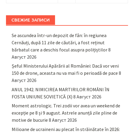
СВЕЖИЕ ЗАПИСИ
Se ascundea într-un depozit de fân: în regiunea
Cernăuți, după 11 zile de căutări, a fost reținut
bărbatul care a deschis focul asupra polițiștilor
8
Август 2026
Șeful Ministerului Apărării al României: Dacă vor veni
150 de drone, aceasta nu va mai fi o perioadă de pace
8
Август 2026
ANUL 1942. NIMICIREA MARTIRILOR ROMÂNI ÎN
FOSTA UNIUNE SOVIETICĂ (X)
8 Август 2026
Moment astrologic. Trei zodii vor avea un weekend de
excepție pe 8 și 9 august. Astrele anunță zile pline de
motive de bucurie
8 Август 2026
Milioane de ucraineni au plecat în străinătate în 2026: