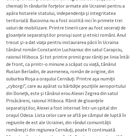
chemaţi în rândurile forţelor armate ale Ucrainei pentru a
apăra hotarele statului, independenţa şi integritatea
teritorială. Bucovina nu a fost ocolită nici în primele trei
valuri de mobilizare. Printre tinerii care au fost seceraţi de
gloanţele separatiştilor proruşi sunt şi etnici români. Anul
trecut şi-a dat viaţa pentru instaurarea păcii în Ucraina
tânărul român Constantin Luchianiuc din satul Carapciu,
raionul Hliboca. Şi tot printre primii grav răniţi pe linia întâi
de front, ca printr-o minune a scăpat cu viaţă, tânărul
Ruslan Berladin, de asemenea, român de origine, din
suburbia Roşa a oraşului Cernăuţi. Printre aşa numiţii
„cyborgi”, care au apărat cu bărbăţie poziţiile aeroportului
din Doneţk, este şi tânărul erou Alexei Zegrea din satul
Prisăcăreni, raionul Hliboca. Rănit de gloanţele
separatiştilor, Alexei a fost internat într-un spital din
oraşul Odesa. Lista celor care se află pe câmpul de luptă în
regiunile de est ale Ucrainei, din rândul comunităţii
româneşti din regiunea Cernăuţi, poate fi continuată.