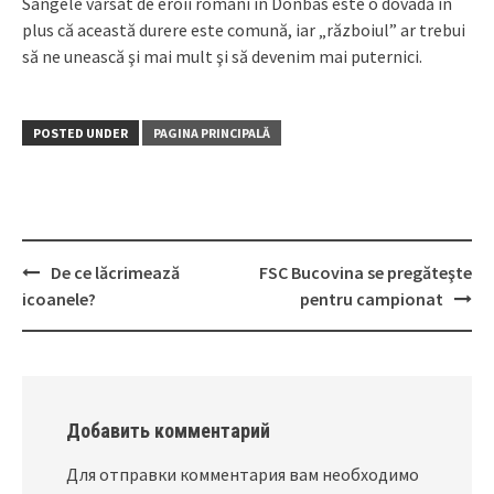
Sângele vărsat de eroii români în Donbas este o dovadă în
plus că această durere este comună, iar „războiul” ar trebui
să ne unească şi mai mult şi să devenim mai puternici.
POSTED UNDER
PAGINA PRINCIPALĂ
De ce lăcrimează
FSC Bucovina se pregăteşte
Post
icoanele?
pentru campionat
navigation
Добавить комментарий
Для отправки комментария вам необходимо