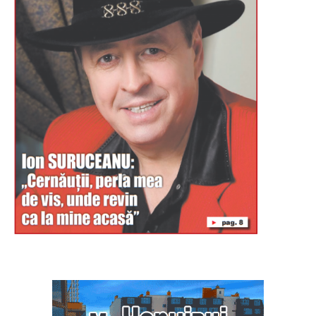
Буковина