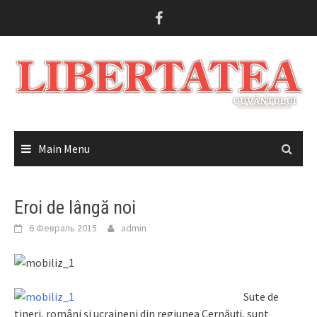
Skip
to
content
Main Menu
Eroi de lângă noi
6 Февраль 2015
admin
Sute de
tineri, români şi ucraineni din regiunea Cernăuţi, sunt