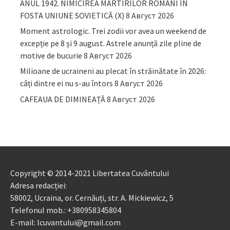
ANUL 1942. NIMICIREA MARTIRILOR ROMÂNI ÎN
FOSTA UNIUNE SOVIETICĂ (X)
8 Август 2026
Moment astrologic. Trei zodii vor avea un weekend de
excepție pe 8 și 9 august. Astrele anunță zile pline de
motive de bucurie
8 Август 2026
Milioane de ucraineni au plecat în străinătate în 2026:
câți dintre ei nu s-au întors
8 Август 2026
CAFEAUA DE DIMINEAȚĂ
8 Август 2026
Copyright © 2014-2021 Libertatea Cuvântului
Adresa redacției:
58002, Ucraina, or. Cernăuți, str. A. Mickiewicz, 5
Telefonul mob.: +380958345804
E-mail: lcuvantului@gmail.com