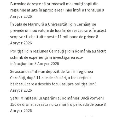
Bucovina dorește să primească mai mulți copii din
regiunile aflate în apropierea liniei întâi a frontului
8
Август 2026
În Sala de Marmură a Universității din Cernăuți se
prevede un nou volum de lucrări de restaurare. În acest
scop vor fi cheltuite peste 11 milioane de grivne
8
Август 2026
Polițiștii din regiunea Cernăuți și din România au făcut
schimb de experiență în investigarea eco-
infracțiunilor
8 Август 2026
Se ascundea într-un depozit de fân: în regiunea
Cernăuți, după 11 zile de căutări, a fost reținut
bărbatul care a deschis focul asupra polițiștilor
8
Август 2026
Șeful Ministerului Apărării al României: Dacă vor veni
150 de drone, aceasta nu va mai fi o perioadă de pace
8
Август 2026