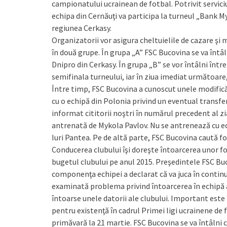
campionatului ucrainean de fotbal. Potrivit servici
echipa din Cernăuţi va participa la turneul „Bank My
regiunea Cerkasy.
Organizatorii vor asigura cheltuielile de cazare şi 
în două grupe. În grupa „A” FSC Bucovina se va întâl
Dnipro din Cerkasy. În grupa „B” se vor întâlni între
semifinala turneului, iar în ziua imediat următoare, 
Între timp, FSC Bucovina a cunoscut unele modifi
cu o echipă din Polonia privind un eventual transf
informat cititorii noştri în numărul precedent al zia
antrenată de Mykola Pavlov. Nu se antrenează cu ech
Iuri Pantea. Pe de altă parte, FSC Bucovina caută fot
Conducerea clubului îşi doreşte întoarcerea unor fo
bugetul clubului pe anul 2015. Preşedintele FSC Buc
componenţa echipei a declarat că va juca în contin
examinată problema privind întoarcerea în echipă a 
întoarse unele datorii ale clubului. Important este 
pentru existenţă în cadrul Primei ligi ucrainene de 
primăvară la 21 martie. FSC Bucovina se va întâlni c