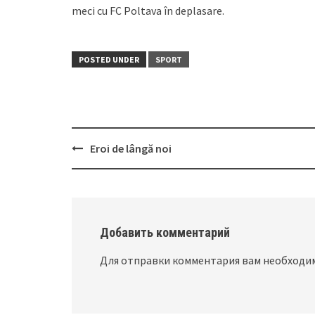
meci cu FC Poltava în deplasare.
POSTED UNDER
SPORT
Eroi de lângă noi
Post
navigation
Добавить комментарий
Для отправки комментария вам необход