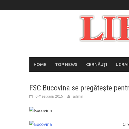
Skip
to
content
HOME
TOP NEWS
CERNĂUȚI
UCRA
FSC Bucovina se pregăteşte pent
6 Февраль 2015
admin
Cir