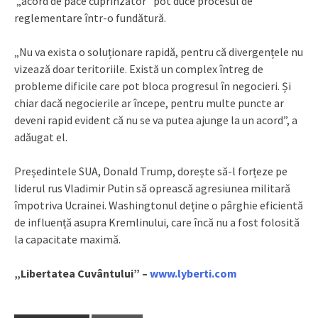
„acord de pace cuprinzător” pot duce procesul de
reglementare într-o fundătură.
„Nu va exista o soluționare rapidă, pentru că divergențele nu
vizează doar teritoriile. Există un complex întreg de
probleme dificile care pot bloca progresul în negocieri. Și
chiar dacă negocierile ar începe, pentru multe puncte ar
deveni rapid evident că nu se va putea ajunge la un acord”, a
adăugat el.
Președintele SUA, Donald Trump, dorește să-l forțeze pe
liderul rus Vladimir Putin să oprească agresiunea militară
împotriva Ucrainei. Washingtonul deține o pârghie eficientă
de influență asupra Kremlinului, care încă nu a fost folosită
la capacitate maximă.
„Libertatea Cuvântului” –
www.lyberti.com