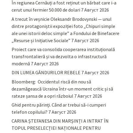
În regiunea Cernăuți a fost reținut un bărbat care i-a
cerut unui fermier 50.000 de dolari
7 Август 2026
A trecut în veșnicie Oleksandr Brodovynski — unul
dintre protagoniștii expoziției foto „Chipuri simple
ale unei istorii deloc simple” a Fondului de Binefacere
„Resurse și Inițiative Sociale”
7 Август 2026
Proiect care va consolida cooperarea instituțională
transfrontalieră și va dezvolta o infrastructură
modernă
7 Август 2026
DIN LUMEA GÂNDURILOR REBELE
7 Август 2026
Bloomberg: Occidentul riscă din nou să
dezamăgească Ucraina într-un moment critic și să
rateze șansa de a opri războiul
7 Август 2026
Ghid pentru părinţi. Când ar trebui să-i cumperi
telefon copilului?
7 Август 2026
CARINA ȘTEFANESA DIN MARȘINȚI A INTRAT ÎN
TOPUL PRESELECȚIEI NAȚIONALE PENTRU