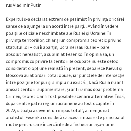
rus Vladimir Putin.
Expertul s-a declarat extrem de pesimist în privința oricărei
șanse de a ajunge la un acord între părți. „Având în vedere
pozițiile oficiale neschimbate ale Rusiei și Ucrainei în
privința teritoriilor, chiar și un compromis teoretic privind
statutul lor – cui îi aparțin, Ucrainei sau Rusiei – pare
absolut nerealist”, a subliniat Fesenko. În opinia sa, un
compromis cu privire la teritoriile ocupate nu este deloc
considerat o opțiune realistă în prezent, deoarece Kievul și
Moscova au abordări total opuse, iar punctele de intersecție
între pozițiile lor pur și simplu nu există. „Dacă Rusia nu ar fi
anexat teritorii suplimentare, și ar fi rămas doar problema
Crimeii, teoretic ar fi fost posibile scenarii alternative. Însă,
după ce alte patru regiuni ucrainene au fost ocupate în
2022, situația a devenit un impas total”, a menționat
analistul. Fesenko consideră că acest impas este principalul
motiv pentru care încercările de a încheia un așa-numit