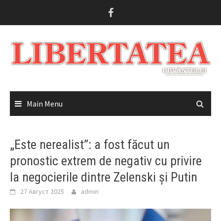
Skip
to
content
Main Menu
„Este nerealist”: a fost făcut un
pronostic extrem de negativ cu privire
la negocierile dintre Zelenski și Putin
27 Август 2025
admin