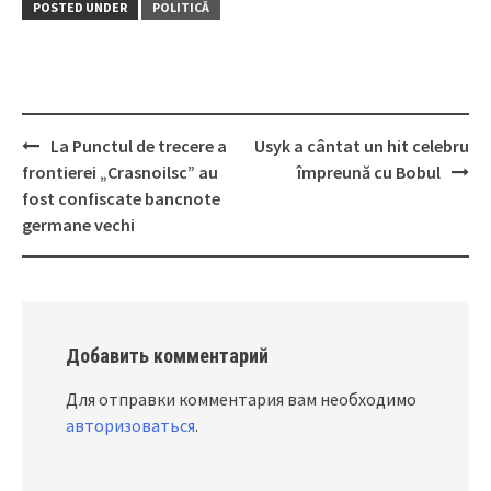
POSTED UNDER
POLITICĂ
La Punctul de trecere a
Usyk a cântat un hit celebru
Post
frontierei „Crasnoilsc” au
împreună cu Bobul
navigation
fost confiscate bancnote
germane vechi
Добавить комментарий
Для отправки комментария вам необходимо
авторизоваться
.