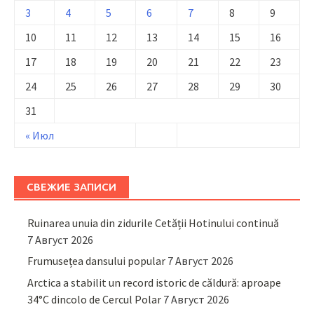
3
4
5
6
7
8
9
10
11
12
13
14
15
16
17
18
19
20
21
22
23
24
25
26
27
28
29
30
31
« Июл
СВЕЖИЕ ЗАПИСИ
Ruinarea unuia din zidurile Cetății Hotinului continuă
7 Август 2026
Frumusețea dansului popular
7 Август 2026
Arctica a stabilit un record istoric de căldură: aproape
34°C dincolo de Cercul Polar
7 Август 2026