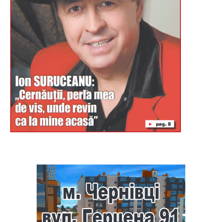
Буковина