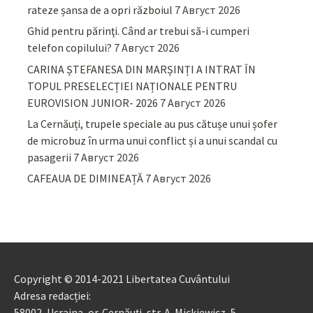
rateze șansa de a opri războiul
7 Август 2026
Ghid pentru părinţi. Când ar trebui să-i cumperi
telefon copilului?
7 Август 2026
CARINA ȘTEFANESA DIN MARȘINȚI A INTRAT ÎN
TOPUL PRESELECȚIEI NAȚIONALE PENTRU
EUROVISION JUNIOR- 2026
7 Август 2026
La Cernăuți, trupele speciale au pus cătușe unui șofer
de microbuz în urma unui conflict și a unui scandal cu
pasagerii
7 Август 2026
CAFEAUA DE DIMINEAȚĂ
7 Август 2026
Copyright © 2014-2021 Libertatea Cuvântului
Adresa redacției:
58002, Ucraina, or. Cernăuți, str. A. Mickiewicz, 5