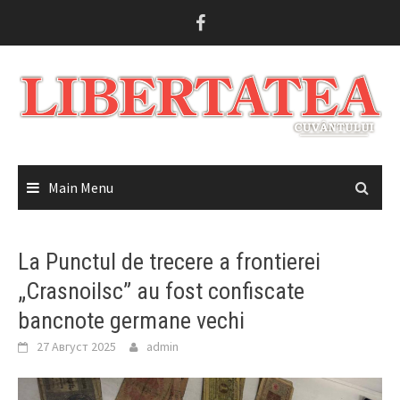
Skip
to
content
Main Menu
La Punctul de trecere a frontierei
„Crasnoilsc” au fost confiscate
bancnote germane vechi
27 Август 2025
admin