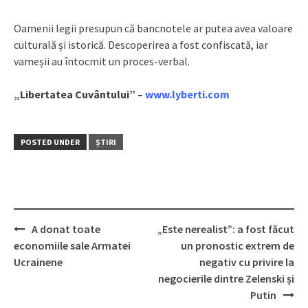
Oamenii legii presupun că bancnotele ar putea avea valoare
culturală și istorică. Descoperirea a fost confiscată, iar
vameșii au întocmit un proces-verbal.
„Libertatea Cuvântului” –
www.lyberti.com
POSTED UNDER
ȘTIRI
A donat toate
„Este nerealist”: a fost făcut
Post
economiile sale Armatei
un pronostic extrem de
navigation
Ucrainene
negativ cu privire la
negocierile dintre Zelenski și
Putin