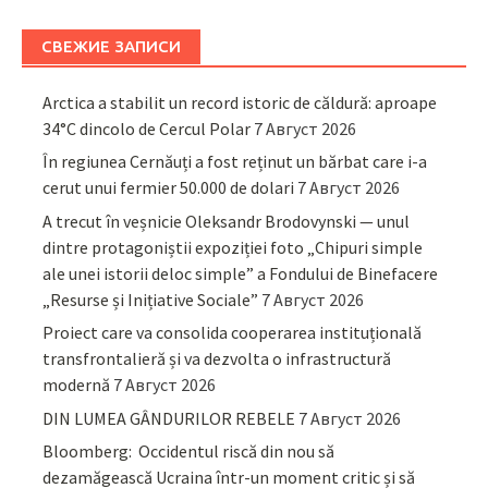
СВЕЖИЕ ЗАПИСИ
Arctica a stabilit un record istoric de căldură: aproape
34°C dincolo de Cercul Polar
7 Август 2026
În regiunea Cernăuți a fost reținut un bărbat care i-a
cerut unui fermier 50.000 de dolari
7 Август 2026
A trecut în veșnicie Oleksandr Brodovynski — unul
dintre protagoniștii expoziției foto „Chipuri simple
ale unei istorii deloc simple” a Fondului de Binefacere
„Resurse și Inițiative Sociale”
7 Август 2026
Proiect care va consolida cooperarea instituțională
transfrontalieră și va dezvolta o infrastructură
modernă
7 Август 2026
DIN LUMEA GÂNDURILOR REBELE
7 Август 2026
Bloomberg: Occidentul riscă din nou să
dezamăgească Ucraina într-un moment critic și să